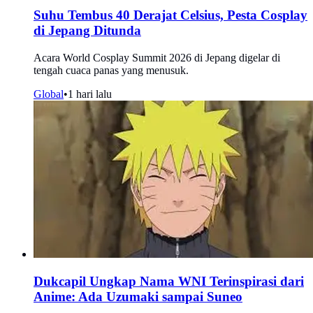
Suhu Tembus 40 Derajat Celsius, Pesta Cosplay
di Jepang Ditunda
Acara World Cosplay Summit 2026 di Jepang digelar di
tengah cuaca panas yang menusuk.
Global
•
1 hari lalu
Dukcapil Ungkap Nama WNI Terinspirasi dari
Anime: Ada Uzumaki sampai Suneo