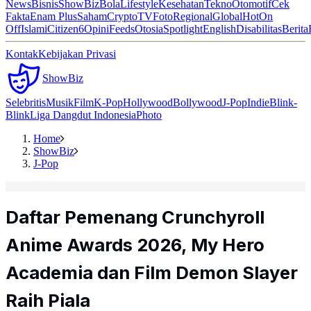
News
Bisnis
ShowBiz
Bola
Lifestyle
Kesehatan
Tekno
Otomotif
Cek
Fakta
Enam Plus
Saham
Crypto
TV
Foto
Regional
Global
Hot
On
Off
Islami
Citizen6
Opini
Feeds
Otosia
Spotlight
English
Disabilitas
Berita
Kontak
Kebijakan Privasi
ShowBiz
Selebritis
Musik
Film
K-Pop
Hollywood
Bollywood
J-Pop
Indie
Blink-
Blink
Liga Dangdut Indonesia
Photo
Home
ShowBiz
J-Pop
Daftar Pemenang Crunchyroll
Anime Awards 2026, My Hero
Academia dan Film Demon Slayer
Raih Piala