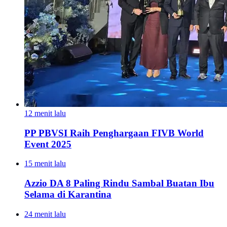
12 menit lalu
PP PBVSI Raih Penghargaan FIVB World
Event 2025
15 menit lalu
Azzio DA 8 Paling Rindu Sambal Buatan Ibu
Selama di Karantina
24 menit lalu