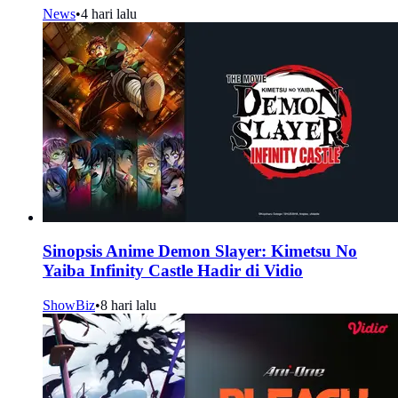
News
•
4 hari lalu
Sinopsis Anime Demon Slayer: Kimetsu No
Yaiba Infinity Castle Hadir di Vidio
ShowBiz
•
8 hari lalu