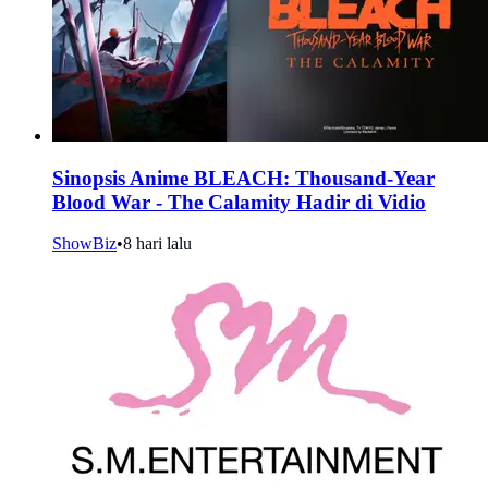
Sinopsis Anime BLEACH: Thousand-Year
Blood War - The Calamity Hadir di Vidio
ShowBiz
•
8 hari lalu