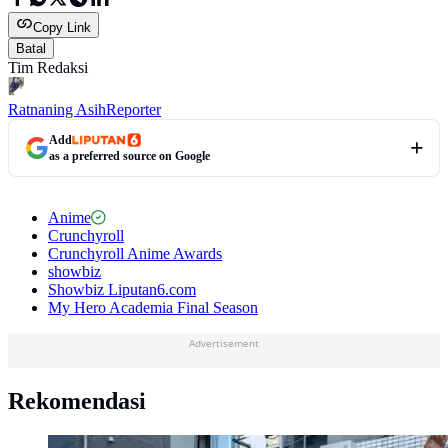
Copy Link
Batal
Tim Redaksi
Ratnaning Asih
Reporter
Add
as a preferred source on Google
Anime
Crunchyroll
Crunchyroll Anime Awards
showbiz
Showbiz Liputan6.com
My Hero Academia Final Season
Advertisement
Rekomendasi