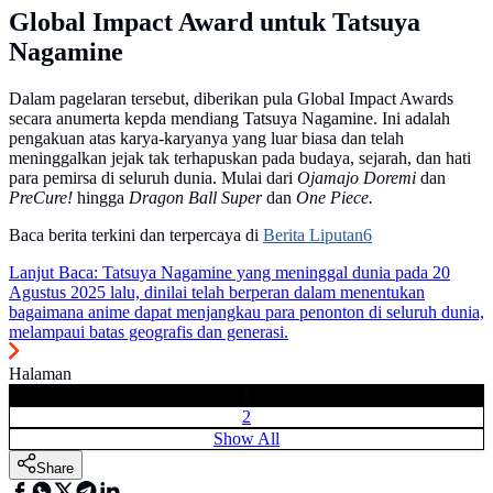
Global Impact Award untuk Tatsuya
Nagamine
Dalam pagelaran tersebut, diberikan pula Global Impact Awards
secara anumerta kepda mendiang Tatsuya Nagamine. Ini adalah
pengakuan atas karya-karyanya yang luar biasa dan telah
meninggalkan jejak tak terhapuskan pada budaya, sejarah, dan hati
para pemirsa di seluruh dunia. Mulai dari
Ojamajo Doremi
dan
PreCure!
hingga
Dragon Ball Super
dan
One Piece.
Baca berita terkini dan terpercaya di
Berita Liputan6
Lanjut Baca:
Tatsuya Nagamine yang meninggal dunia pada 20
Agustus 2025 lalu, dinilai telah berperan dalam menentukan
bagaimana anime dapat menjangkau para penonton di seluruh dunia,
melampaui batas geografis dan generasi.
Halaman
1
2
Show All
Share