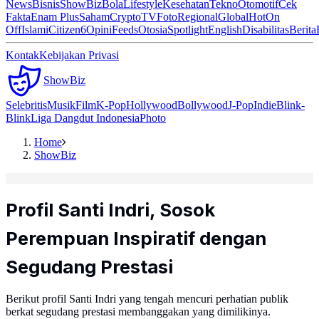
News
Bisnis
ShowBiz
Bola
Lifestyle
Kesehatan
Tekno
Otomotif
Cek
Fakta
Enam Plus
Saham
Crypto
TV
Foto
Regional
Global
Hot
On
Off
Islami
Citizen6
Opini
Feeds
Otosia
Spotlight
English
Disabilitas
Berita
Kontak
Kebijakan Privasi
ShowBiz
Selebritis
Musik
Film
K-Pop
Hollywood
Bollywood
J-Pop
Indie
Blink-
Blink
Liga Dangdut Indonesia
Photo
Home
ShowBiz
Profil Santi Indri, Sosok
Perempuan Inspiratif dengan
Segudang Prestasi
Berikut profil Santi Indri yang tengah mencuri perhatian publik
berkat segudang prestasi membanggakan yang dimilikinya.