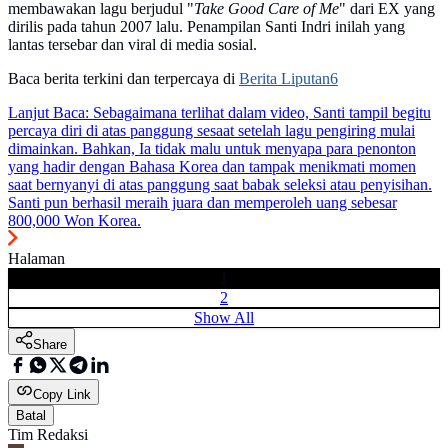
membawakan lagu berjudul "
Take Good Care of Me
" dari EX yang
dirilis pada tahun 2007 lalu. Penampilan Santi Indri inilah yang
lantas tersebar dan viral di media sosial.
Baca berita terkini dan terpercaya di
Berita Liputan6
Lanjut Baca:
Sebagaimana terlihat dalam video, Santi tampil begitu
percaya diri di atas panggung sesaat setelah lagu pengiring mulai
dimainkan. Bahkan, Ia tidak malu untuk menyapa para penonton
yang hadir dengan Bahasa Korea dan tampak menikmati momen
saat bernyanyi di atas panggung saat babak seleksi atau penyisihan.
Santi pun berhasil meraih juara dan memperoleh uang sebesar
800,000 Won Korea.
Halaman
1
2
Show All
Share
Copy Link
Batal
Tim Redaksi