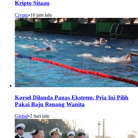
Kripto Sitaan
Crypto
•
10 jam lalu
Korsel Dilanda Panas Ekstrem, Pria Ini Pilih
Pakai Baju Renang Wanita
Global
•
2 hari lalu