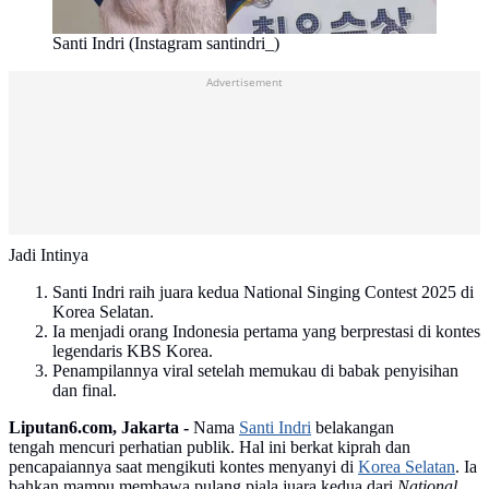
Santi Indri (Instagram santindri_)
Advertisement
Jadi Intinya
Santi Indri raih juara kedua National Singing Contest 2025 di
Korea Selatan.
Ia menjadi orang Indonesia pertama yang berprestasi di kontes
legendaris KBS Korea.
Penampilannya viral setelah memukau di babak penyisihan
dan final.
Liputan6.com, Jakarta -
Nama
Santi Indri
belakangan
tengah mencuri perhatian publik. Hal ini berkat kiprah dan
pencapaiannya saat mengikuti kontes menyanyi di
Korea Selatan
. Ia
bahkan mampu membawa pulang piala juara kedua dari
National