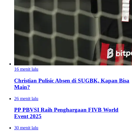
16 menit lalu
Christian Pulisic Absen di SUGBK, Kapan Bisa
Main?
26 menit lalu
PP PBVSI Raih Penghargaan FIVB World
Event 2025
30 menit lalu