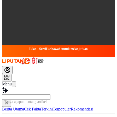
Iklan - Scroll ke bawah untuk melanjutkan
Menu
Tanya apapun tentang artikel ini...
Berita Utama
Cek Fakta
Terkini
Terpopuler
Rekomendasi