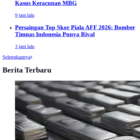
Kasus Keracunan MBG
9 jam lalu
Persaingan Top Skor Piala AFF 2026: Bomber
Timnas Indonesia Punya Rival
3 jam lalu
Selengkapnya
Berita Terbaru