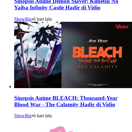
Sinopsis Anime Demon Slayer: Kimetsu No
Yaiba Infinity Castle Hadir di Vidio
ShowBiz
•
6 hari lalu
Sinopsis Anime BLEACH: Thousand-Year
Blood War - The Calamity Hadir di Vidio
ShowBiz
•
6 hari lalu