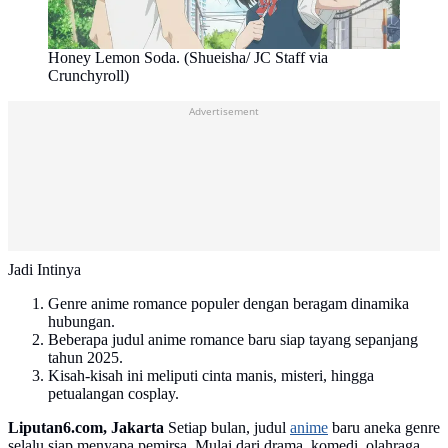
Honey Lemon Soda. (Shueisha/ JC Staff via
Crunchyroll)
Advertisement
Jadi Intinya
Genre anime romance populer dengan beragam dinamika
hubungan.
Beberapa judul anime romance baru siap tayang sepanjang
tahun 2025.
Kisah-kisah ini meliputi cinta manis, misteri, hingga
petualangan cosplay.
Liputan6.com, Jakarta
Setiap bulan, judul
anime
baru aneka genre
selalu siap menyapa pemirsa. Mulai dari drama, komedi, olahraga,