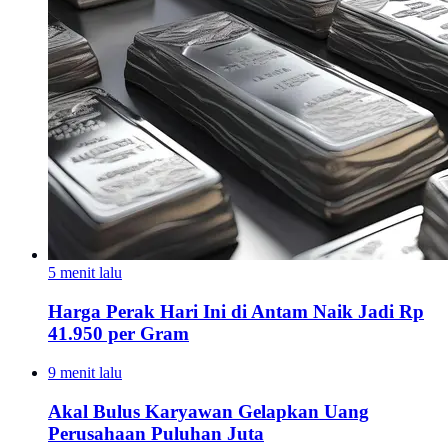
5 menit lalu
Harga Perak Hari Ini di Antam Naik Jadi Rp
41.950 per Gram
9 menit lalu
Akal Bulus Karyawan Gelapkan Uang
Perusahaan Puluhan Juta