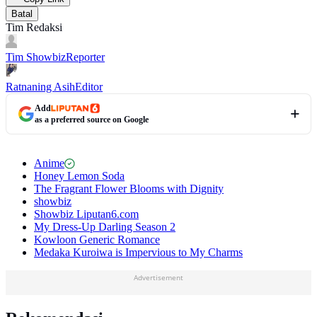
Batal
Tim Redaksi
Tim Showbiz
Reporter
Ratnaning Asih
Editor
Add
as a preferred source on Google
Anime
Honey Lemon Soda
The Fragrant Flower Blooms with Dignity
showbiz
Showbiz Liputan6.com
My Dress-Up Darling Season 2
Kowloon Generic Romance
Medaka Kuroiwa is Impervious to My Charms
Advertisement