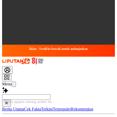
Iklan - Scroll ke bawah untuk melanjutkan
Menu
Bac
Berita Utama
Cek Fakta
Terkini
Terpopuler
Rekomendasi