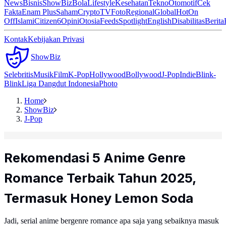
News
Bisnis
ShowBiz
Bola
Lifestyle
Kesehatan
Tekno
Otomotif
Cek
Fakta
Enam Plus
Saham
Crypto
TV
Foto
Regional
Global
Hot
On
Off
Islami
Citizen6
Opini
Otosia
Feeds
Spotlight
English
Disabilitas
Berita
Kontak
Kebijakan Privasi
ShowBiz
Selebritis
Musik
Film
K-Pop
Hollywood
Bollywood
J-Pop
Indie
Blink-
Blink
Liga Dangdut Indonesia
Photo
Home
ShowBiz
J-Pop
Rekomendasi 5 Anime Genre
Romance Terbaik Tahun 2025,
Termasuk Honey Lemon Soda
Jadi, serial anime bergenre romance apa saja yang sebaiknya masuk