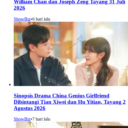
William Chan dan Joseph Zeng Tayang 31 Juli
2026
ShowBiz
•
6 hari lalu
Sinopsis Drama China Genius Girlfriend
Dibintangi Tian Xiwei dan Hu Yitian, Tayang 2
Agustus 2026
ShowBiz
•
7 hari lalu