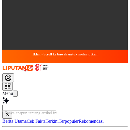
Iklan - Scroll ke bawah untuk melanjutkan
Menu
Baca le
Berita Utama
Cek Fakta
Terkini
Terpopuler
Rekomendasi