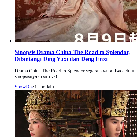
Sinopsis Drama China The Road to Splendor,
Dibintangi Ding Yuxi dan Deng Enxi
Drama China The Road to Splendor segera tayang. Baca dulu
sinopsisnya di sini ya!
ShowBiz
•
1 hari lalu