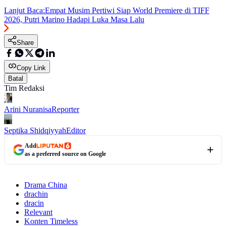
Lanjut Baca:
Empat Musim Pertiwi Siap World Premiere di TIFF
2026, Putri Marino Hadapi Luka Masa Lalu
Share
Copy Link
Batal
Tim Redaksi
Arini Nuranisa
Reporter
Septika Shidqiyyah
Editor
Add
as a preferred source on Google
Drama China
drachin
dracin
Relevant
Konten Timeless