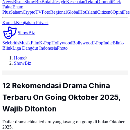
News
Bisnis
ShowBiz
Bola
Lifestyle
Kesehatan
Tekno
Otomotif
Cek
Fakta
Enam
Plus
Saham
Crypto
TV
Foto
Regional
Global
Hot
Islami
Citizen6
Opini
Fee
Kontak
Kebijakan Privasi
ShowBiz
Selebritis
Musik
Film
K-Pop
Hollywood
Bollywood
J-Pop
Indie
Blink-
Blink
Liga Dangdut Indonesia
Photo
Home
ShowBiz
12 Rekomendasi Drama China
Terbaru On Going Oktober 2025,
Wajib Ditonton
Daftar drama china terbaru yang tayang on going di bulan Oktober
2025.