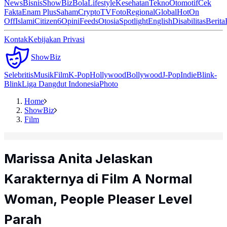
News
Bisnis
ShowBiz
Bola
Lifestyle
Kesehatan
Tekno
Otomotif
Cek
Fakta
Enam Plus
Saham
Crypto
TV
Foto
Regional
Global
Hot
On
Off
Islami
Citizen6
Opini
Feeds
Otosia
Spotlight
English
Disabilitas
Berita
Kontak
Kebijakan Privasi
ShowBiz
Selebritis
Musik
Film
K-Pop
Hollywood
Bollywood
J-Pop
Indie
Blink-
Blink
Liga Dangdut Indonesia
Photo
Home
ShowBiz
Film
Marissa Anita Jelaskan
Karakternya di Film A Normal
Woman, People Pleaser Level
Parah