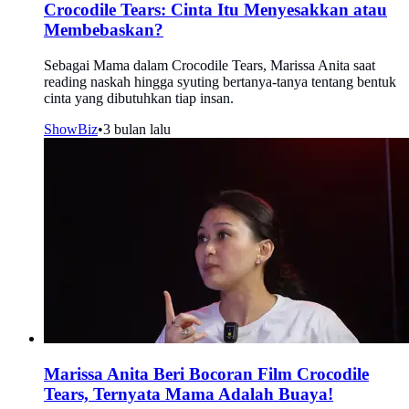
Crocodile Tears: Cinta Itu Menyesakkan atau
Membebaskan?
Sebagai Mama dalam Crocodile Tears, Marissa Anita saat
reading naskah hingga syuting bertanya-tanya tentang bentuk
cinta yang dibutuhkan tiap insan.
ShowBiz
•
3 bulan lalu
Marissa Anita Beri Bocoran Film Crocodile
Tears, Ternyata Mama Adalah Buaya!