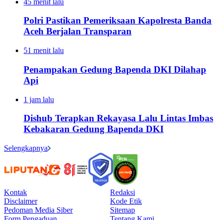
45 menit lalu
Polri Pastikan Pemeriksaan Kapolresta Banda
Aceh Berjalan Transparan
51 menit lalu
Penampakan Gedung Bapenda DKI Dilahap
Api
1 jam lalu
Dishub Terapkan Rekayasa Lalu Lintas Imbas
Kebakaran Gedung Bapenda DKI
Selengkapnya
Kontak
Redaksi
Disclaimer
Kode Etik
Pedoman Media Siber
Sitemap
Form Pengaduan
Tentang Kami