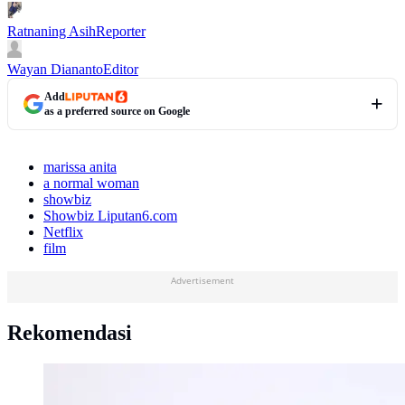
Ratnaning Asih
Reporter
Wayan Diananto
Editor
Add
as a preferred source on Google
marissa anita
a normal woman
showbiz
Showbiz Liputan6.com
Netflix
film
Advertisement
Rekomendasi