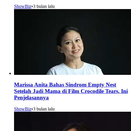
ShowBiz
•
3 bulan lalu
Marissa Anita Bahas Sindrom Empty Nest
Setelah Jadi Mama di Film Crocodile Tears, Ini
Penjelasannya
ShowBiz
•
3 bulan lalu