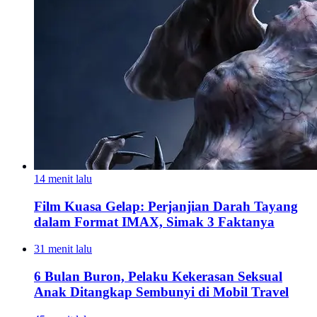
14 menit lalu
Film Kuasa Gelap: Perjanjian Darah Tayang
dalam Format IMAX, Simak 3 Faktanya
31 menit lalu
6 Bulan Buron, Pelaku Kekerasan Seksual
Anak Ditangkap Sembunyi di Mobil Travel