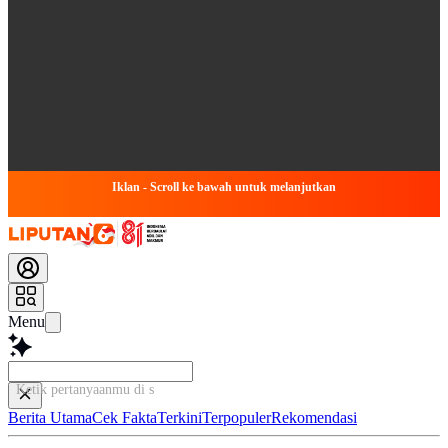
Iklan - Scroll ke bawah untuk melanjutkan
Menu
Ketik pertanyaanmu di sini...
Berita Utama
Cek Fakta
Terkini
Terpopuler
Rekomendasi