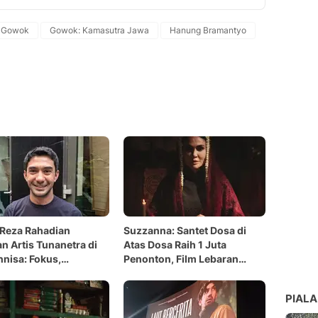
Copy Link
Gowok
Gowok: Kamasutra Jawa
Hanung Bramantyo
 Reza Rahadian
Suzzanna: Santet Dosa di
n Artis Tunanetra di
Atas Dosa Raih 1 Juta
nnisa: Fokus,
Penonton, Film Lebaran
ional, Tanpa Perlakuan
Ketiga Yang Tembus Sejuta
s
PIALA