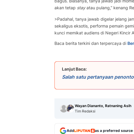
bagus. Biasanya, tanya jawab jadi mom
akan tetap
stay
atau pulang,” kenang R
>Padahal, tanya jawab digelar jelang ja
sekaligus eksotis, performa pemain ge
kunci memikat audiens di Negeri Kincir A
Baca berita terkini dan terpercaya di
Ber
Lanjut Baca:
Salah satu pertanyaan penont
Reza Rahadian, “Apakah film in
membuktikan, Gowok: Kamasutr
mulai 5 Juni 2025. Kabarnya ak
kepada jurnalis dalam sesi pres
ini adalah director’s cut denga
Wayan Diananto, Ratnaning Asih
Bramantyo dalam film ini bertut
Tim Redaksi
Rotterdam) kami jawab, bisa. 
seperti ini? Belum lagi backgro
tidak dibahas panjang. Ini sebag
membahas insiden 1965,” urain
Add
as a preferred source