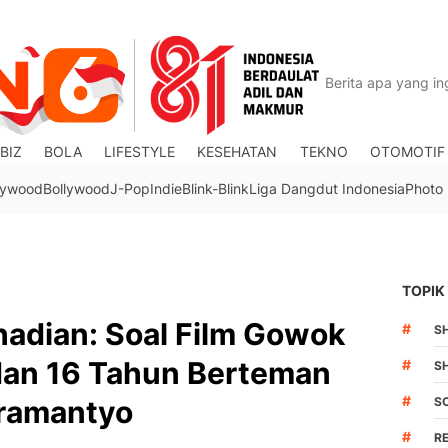
BIZ
BOLA
LIFESTYLE
KESEHATAN
TEKNO
OTOMOTIF
lywood
Bollywood
J-Pop
Indie
Blink-Blink
Liga Dangdut Indonesia
Photo
TOPIK
hadian: Soal Film Gowok
#
S
an 16 Tahun Berteman
#
S
#
ramantyo
S
#
R