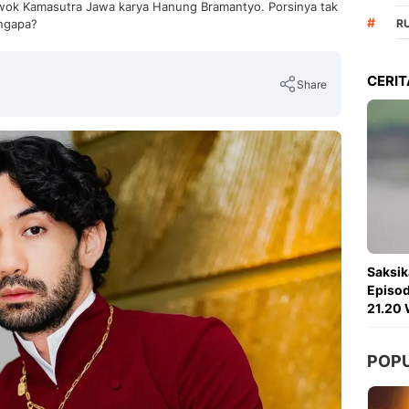
m Gowok Kamasutra Jawa karya Hanung Bramantyo. Porsinya tak
#
engapa?
R
CERIT
Share
Copy Link
Saksik
Episod
21.20 
POP