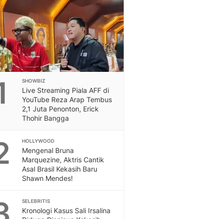
Feeds
Feeds Liputan6: Kumpul
Terbaru Harian
Otosia
Otosia
Spotlight
Berita Terkini, Kabar Te
1
SHOWBIZ
Dan Dunia - Liputan6.
Live Streaming Piala AFF di
English
YouTube Reza Arap Tembus
Exploring Knowledge, T
2,1 Juta Penonton, Erick
Thohir Bangga
En.Liputan6.com
Disabilitas
2
HOLLYWOOD
Disabilitas Berita Terkini
Mengenal Bruna
Harian, Berita Terbaru,
Marquezine, Aktris Cantik
Berita
Asal Brasil Kekasih Baru
Berita Hari Ini Politik,
Shawn Mendes!
Health
Kabar Berita Terbaru D
3
SELEBRITIS
Diet, Herbal Terbaik
Kronologi Kasus Sali Irsalina