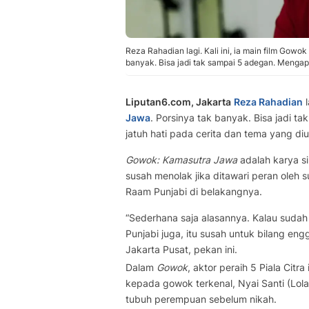
Reza Rahadian lagi. Kali ini, ia main film Go
banyak. Bisa jadi tak sampai 5 adegan. Mengapa
Liputan6.com, Jakarta
Reza Rahadian
l
Jawa
. Porsinya tak banyak. Bisa jadi 
jatuh hati pada cerita dan tema yang diu
Gowok: Kamasutra Jawa
adalah karya s
susah menolak jika ditawari peran oleh s
Raam Punjabi di belakangnya.
“Sederhana saja alasannya. Kalau suda
Punjabi juga, itu susah untuk bilang eng
Jakarta Pusat, pekan ini.
Dalam
Gowok
, aktor peraih 5 Piala Citr
kepada gowok terkenal, Nyai Santi (Lola
tubuh perempuan sebelum nikah.