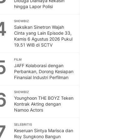
Diduga Dianiaya Kekasih
Sport
hingga Lapor Polisi
Berita Bola Terkini, Ja
Klasemen, Hasil Liga
4
SHOWBIZ
Saksikan Sinetron Wajah
Cinta yang Lain Episode 33,
Kamis 6 Agustus 2026 Pukul
19.51 WIB di SCTV
5
FILM
JAFF Kolaborasi dengan
Perbankan, Dorong Kesiapan
Finansial Industri Perfilman
6
SHOWBIZ
Younghoon THE BOYZ Teken
Kontrak Akting dengan
Namoo Actors
7
SELEBRITIS
Keseruan Sintya Marisca dan
Roy Sungkono Bangun