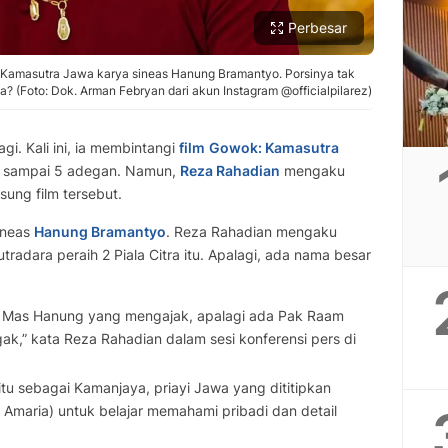
Perbesar
wok Kamasutra Jawa karya sineas Hanung Bramantyo. Porsinya tak
? (Foto: Dok. Arman Febryan dari akun Instagram @officialpilarez)
agi. Kali ini, ia membintangi
film
Gowok: Kamasutra
tak sampai 5 adegan. Namun,
Reza Rahadian
mengaku
sung film tersebut.
ineas
Hanung Bramantyo
. Reza Rahadian mengaku
utradara peraih 2 Piala Citra itu. Apalagi, ada nama besar
h Mas Hanung yang mengajak, apalagi ada Pak Raam
gak,” kata Reza Rahadian dalam sesi konferensi pers di
a itu sebagai Kamanjaya, priayi Jawa yang dititipkan
 Amaria) untuk belajar memahami pribadi dan detail