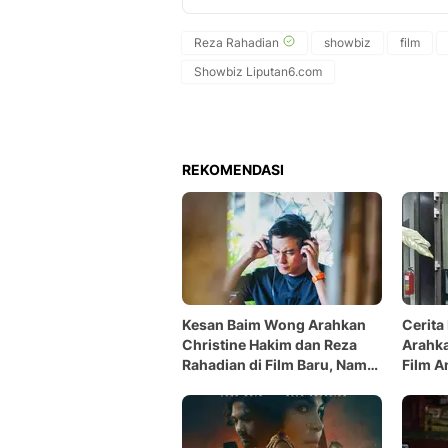
Reza Rahadian
showbiz
film
Showbiz Liputan6.com
REKOMENDASI
Kesan Baim Wong Arahkan
Cerita
Christine Hakim dan Reza
Arahka
Rahadian di Film Baru, Nama
Film A
Besar Tak Berarti Mudah
Profes
Khusu