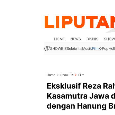
HOME
NEWS
BISNIS
SHOW
SHOWBIZ
Selebritis
Musik
Film
K-Pop
Hol
Home
ShowBiz
Film
Eksklusif Reza Ra
Kasamutra Jawa d
dengan Hanung B