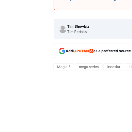
Tim Showbiz
Tim Redaksi
Add
as a preferred source
Magic 5
mega series
Indosiar
L