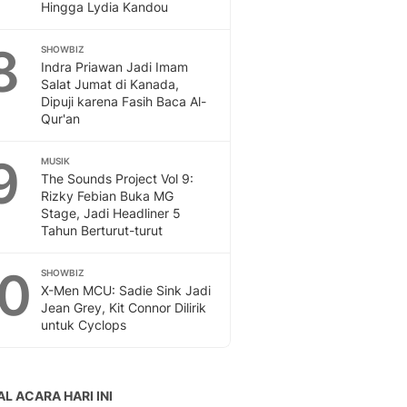
Hingga Lydia Kandou
8
SHOWBIZ
Indra Priawan Jadi Imam
Salat Jumat di Kanada,
Dipuji karena Fasih Baca Al-
Qur'an
9
MUSIK
The Sounds Project Vol 9:
Rizky Febian Buka MG
Stage, Jadi Headliner 5
Tahun Berturut-turut
10
SHOWBIZ
X-Men MCU: Sadie Sink Jadi
Jean Grey, Kit Connor Dilirik
untuk Cyclops