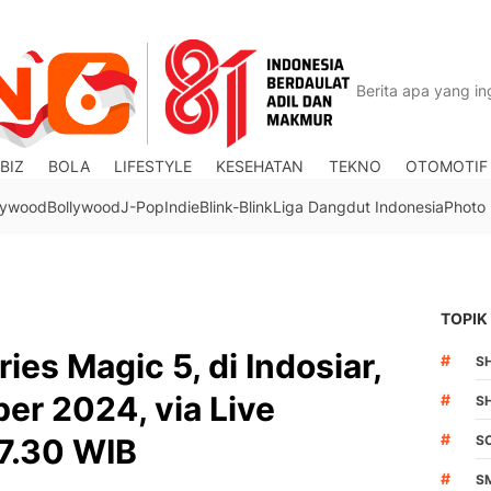
BIZ
BOLA
LIFESTYLE
KESEHATAN
TEKNO
OTOMOTIF
lywood
Bollywood
J-Pop
Indie
Blink-Blink
Liga Dangdut Indonesia
Photo
TOPIK
es Magic 5, di Indosiar,
#
S
er 2024, via Live
#
S
#
7.30 WIB
S
#
S