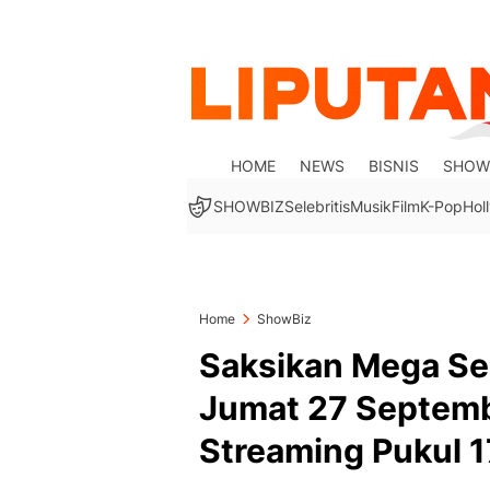
HOME
NEWS
BISNIS
SHOW
SHOWBIZ
Selebritis
Musik
Film
K-Pop
Hol
Home
ShowBiz
Saksikan Mega Seri
Jumat 27 Septemb
Streaming Pukul 1