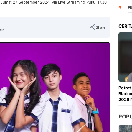
, Jumat 27 September 2024, via Live Streaming Pukul 17.30
#
FI
CERIT
Share
WIB
Copy Link
Potret
Biarka
2026 P
POP