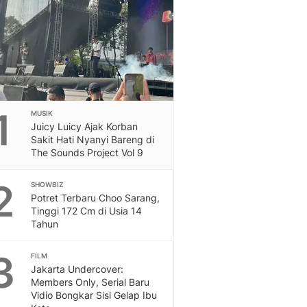
Feeds
Feeds Liputan6: Kumpul
Terbaru Harian
Otosia
Otosia
Spotlight
Berita Terkini, Kabar Te
1
MUSIK
Dan Dunia - Liputan6.
Juicy Luicy Ajak Korban
English
Sakit Hati Nyanyi Bareng di
Exploring Knowledge, T
The Sounds Project Vol 9
En.Liputan6.com
2
Disabilitas
SHOWBIZ
Potret Terbaru Choo Sarang,
Disabilitas Berita Terkini
Tinggi 172 Cm di Usia 14
Harian, Berita Terbaru,
Tahun
Berita
Berita Hari Ini Politik,
3
FILM
Health
Jakarta Undercover:
Kabar Berita Terbaru D
Members Only, Serial Baru
Diet, Herbal Terbaik
Vidio Bongkar Sisi Gelap Ibu