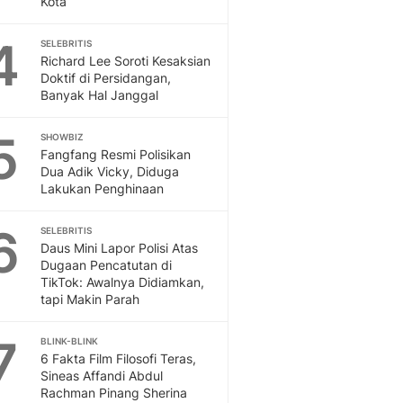
Kota
Sport
Berita Bola Terkini, Ja
4
Klasemen, Hasil Liga
SELEBRITIS
Richard Lee Soroti Kesaksian
Doktif di Persidangan,
Banyak Hal Janggal
5
SHOWBIZ
Fangfang Resmi Polisikan
Dua Adik Vicky, Diduga
Lakukan Penghinaan
6
SELEBRITIS
Daus Mini Lapor Polisi Atas
Dugaan Pencatutan di
TikTok: Awalnya Didiamkan,
tapi Makin Parah
7
BLINK-BLINK
6 Fakta Film Filosofi Teras,
Sineas Affandi Abdul
Rachman Pinang Sherina