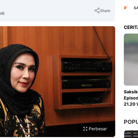
#
S
Share
WIB
CERIT
Copy Link
Saksik
Episod
21.20 
POP
Perbesar