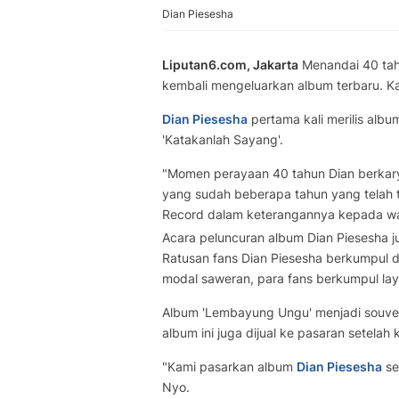
Dian Piesesha
Liputan6.com, Jakarta
Menandai 40 tah
kembali mengeluarkan album terbaru. Ka
Dian Piesesha
pertama kali merilis alb
'Katakanlah Sayang'.
"Momen perayaan 40 tahun Dian berkary
yang sudah beberapa tahun yang telah te
Record dalam keterangannya kepada wart
Acara peluncuran album Dian Piesesha 
Ratusan fans Dian Piesesha berkumpul 
modal saweran, para fans berkumpul lay
Album 'Lembayung Ungu' menjadi souveni
album ini juga dijual ke pasaran setelah 
"Kami pasarkan album
Dian Piesesha
sec
Nyo.