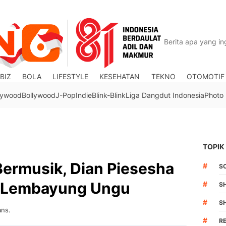
BIZ
BOLA
LIFESTYLE
KESEHATAN
TEKNO
OTOMOTIF
lywood
Bollywood
J-Pop
Indie
Blink-Blink
Liga Dangdut Indonesia
Photo
TOPIK
Bermusik, Dian Piesesha
#
S
 Lembayung Ungu
#
S
#
S
ans.
#
R