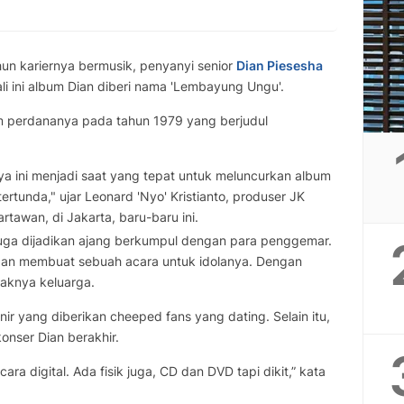
un kariernya bermusik, penyanyi senior
Dian Piesesha
li ini album Dian diberi nama 'Lembayung Ungu'.
um perdananya pada tahun 1979 yang berjudul
a ini menjadi saat yang tepat untuk meluncurkan album
rtunda," ujar Leonard 'Nyo' Kristianto, produser JK
awan, di Jakarta, baru-baru ini.
juga dijadikan ajang berkumpul dengan para penggemar.
dan membuat sebuah acara untuk idolanya. Dengan
aknya keluarga.
r yang diberikan cheeped fans yang dating. Selain itu,
konser Dian berakhir.
ara digital. Ada fisik juga, CD dan DVD tapi dikit,” kata