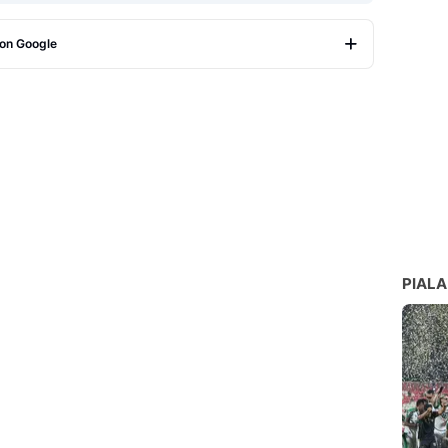
 on Google
Copy Link
PIALA