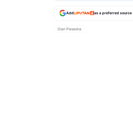
Add
as a preferred source
Dian Piesesha