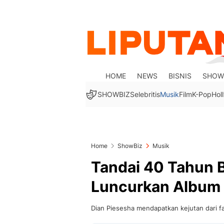
HOME
NEWS
BISNIS
SHOW
SHOWBIZ
Selebritis
Musik
Film
K-Pop
Hol
Home
ShowBiz
Musik
Tandai 40 Tahun 
Luncurkan Album
Dian Piesesha mendapatkan kejutan dari f