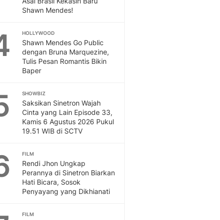
Asal Brasil Kekasih Baru
Sport
Shawn Mendes!
Berita Bola Terkini, Ja
Klasemen, Hasil Liga
4
HOLLYWOOD
Shawn Mendes Go Public
dengan Bruna Marquezine,
Tulis Pesan Romantis Bikin
Baper
5
SHOWBIZ
Saksikan Sinetron Wajah
Cinta yang Lain Episode 33,
Kamis 6 Agustus 2026 Pukul
19.51 WIB di SCTV
6
FILM
Rendi Jhon Ungkap
Perannya di Sinetron Biarkan
Hati Bicara, Sosok
Penyayang yang Dikhianati
FILM