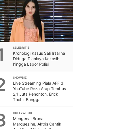
Feeds
Feeds Liputan6: Kumpul
Terbaru Harian
Otosia
Otosia
Spotlight
Berita Terkini, Kabar Te
1
SELEBRITIS
Dan Dunia - Liputan6.
Kronologi Kasus Sali Irsalina
English
Diduga Dianiaya Kekasih
Exploring Knowledge, T
hingga Lapor Polisi
En.Liputan6.com
2
Disabilitas
SHOWBIZ
Live Streaming Piala AFF di
Disabilitas Berita Terkini
YouTube Reza Arap Tembus
Harian, Berita Terbaru,
2,1 Juta Penonton, Erick
Berita
Thohir Bangga
Berita Hari Ini Politik,
Health
3
HOLLYWOOD
Kabar Berita Terbaru D
Mengenal Bruna
Diet, Herbal Terbaik
Marquezine, Aktris Cantik