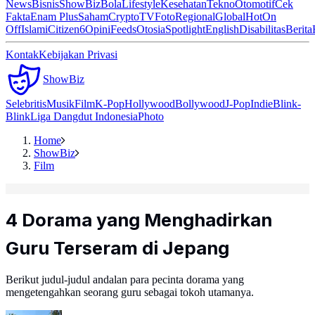
News
Bisnis
ShowBiz
Bola
Lifestyle
Kesehatan
Tekno
Otomotif
Cek
Fakta
Enam Plus
Saham
Crypto
TV
Foto
Regional
Global
Hot
On
Off
Islami
Citizen6
Opini
Feeds
Otosia
Spotlight
English
Disabilitas
Berita
Kontak
Kebijakan Privasi
ShowBiz
Selebritis
Musik
Film
K-Pop
Hollywood
Bollywood
J-Pop
Indie
Blink-
Blink
Liga Dangdut Indonesia
Photo
Home
ShowBiz
Film
4 Dorama yang Menghadirkan
Guru Terseram di Jepang
Berikut judul-judul andalan para pecinta dorama yang
mengetengahkan seorang guru sebagai tokoh utamanya.