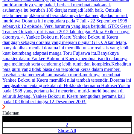
murid-muridnya yang nakal, berhasil membuat anak-anak
asuhannya itu berubah 180 derajat menjadi lebih baik. Onizuka
selalu menunjukkan sifat berandalannya ketika menghadapi murid-
muridnya.Dorama ini mengudara pada 7 Juli - 22 September 1998
sebanyak 12 episode. Versi barunya yang juga berjudul GTO: Great
Teacher Onizuka, dirilis pada 2012 lalu dengan Akira Exile sebagai
aktornya. 4. Yankee Bokou ni Kaeru Yankee Bokou ni Kaeru
dianggap sebagai dorama yang menjadi plagiat GTO. Akan tetapi,
banyak pihak menilai dorama ini memiliki unsur realistis yang lebih
kuat ketimbang adaptasi manga Toru Fujisawa itu.Banyaknya
karakter dalam Yankee Bokou ni Kaeru, membuat isu di dalamnya
juga melimpah serta cenderung lebih rumit dan kompleks.Kehadiran
para guru yang tidak biasa dan tergolong keras dalam memberi
nasehat serta memecahkan masalah murid-muridnya, membuat
Yankee Bokou ni Kaeru memiliki nilai tambah tersendiri.Dorama ini
mengisahkan tentang sekolah di Hokkaido bernama Hokusei Yoichi
pada 1988 yang pertama kali menerima murid-murid buangan di
seluruh Jepang. Yankee Bokou ni Kaeru mengudara pertama kali
pada 10 Oktober hingga 12 Desember 2003.
Halaman
1
2
Show All