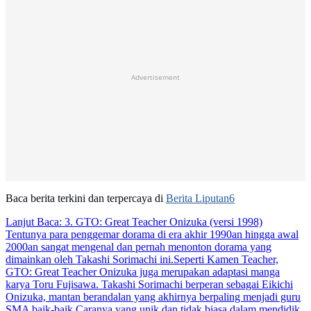
Advertisement
Baca berita terkini dan terpercaya di
Berita Liputan6
Lanjut Baca:
3. GTO: Great Teacher Onizuka (versi 1998)
Tentunya para penggemar dorama di era akhir 1990an hingga awal
2000an sangat mengenal dan pernah menonton dorama yang
dimainkan oleh Takashi Sorimachi ini.Seperti Kamen Teacher,
GTO: Great Teacher Onizuka juga merupakan adaptasi manga
karya Toru Fujisawa. Takashi Sorimachi berperan sebagai Eikichi
Onizuka, mantan berandalan yang akhirnya berpaling menjadi guru
SMA baik-baik.Caranya yang unik dan tidak biasa dalam mendidik