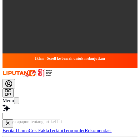
Iklan - Scroll ke bawah untuk melanjutkan
Menu
Tanya apapun tentang artikel ini...
Berita Utama
Cek Fakta
Terkini
Terpopuler
Rekomendasi