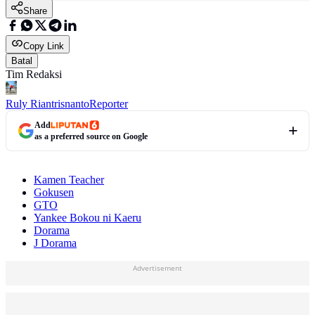
Share
Copy Link
Batal
Tim Redaksi
Ruly Riantrisnanto
Reporter
Add
as a preferred source on Google
Kamen Teacher
Gokusen
GTO
Yankee Bokou ni Kaeru
Dorama
J Dorama
Advertisement