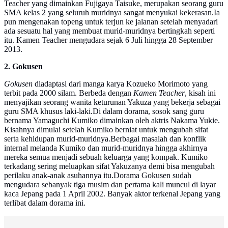
Teacher yang dimainkan Fujigaya Taisuke, merupakan seorang guru
SMA kelas 2 yang seluruh muridnya sangat menyukai kekerasan.Ia
pun mengenakan topeng untuk terjun ke jalanan setelah menyadari
ada sesuatu hal yang membuat murid-muridnya bertingkah seperti
itu. Kamen Teacher mengudara sejak 6 Juli hingga 28 September
2013.
2. Gokusen
Gokusen
diadaptasi dari manga karya Kozueko Morimoto yang
terbit pada 2000 silam. Berbeda dengan
Kamen Teacher
, kisah ini
menyajikan seorang wanita keturunan Yakuza yang bekerja sebagai
guru SMA khusus laki-laki.Di dalam dorama, sosok sang guru
bernama Yamaguchi Kumiko dimainkan oleh aktris Nakama Yukie.
Kisahnya dimulai setelah Kumiko berniat untuk mengubah sifat
serta kehidupan murid-muridnya.Berbagai masalah dan konflik
internal melanda Kumiko dan murid-muridnya hingga akhirnya
mereka semua menjadi sebuah keluarga yang kompak. Kumiko
terkadang sering meluapkan sifat Yakuzanya demi bisa mengubah
perilaku anak-anak asuhannya itu.Dorama Gokusen sudah
mengudara sebanyak tiga musim dan pertama kali muncul di layar
kaca Jepang pada 1 April 2002. Banyak aktor terkenal Jepang yang
terlibat dalam dorama ini.