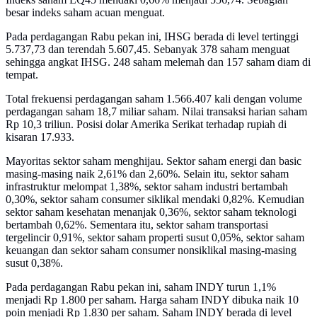
besar indeks saham acuan menguat.
Pada perdagangan Rabu pekan ini, IHSG berada di level tertinggi
5.737,73 dan terendah 5.607,45. Sebanyak 378 saham menguat
sehingga angkat IHSG. 248 saham melemah dan 157 saham diam di
tempat.
Total frekuensi perdagangan saham 1.566.407 kali dengan volume
perdagangan saham 18,7 miliar saham. Nilai transaksi harian saham
Rp 10,3 triliun. Posisi dolar Amerika Serikat terhadap rupiah di
kisaran 17.933.
Mayoritas sektor saham menghijau. Sektor saham energi dan basic
masing-masing naik 2,61% dan 2,60%. Selain itu, sektor saham
infrastruktur melompat 1,38%, sektor saham industri bertambah
0,30%, sektor saham consumer siklikal mendaki 0,82%. Kemudian
sektor saham kesehatan menanjak 0,36%, sektor saham teknologi
bertambah 0,62%. Sementara itu, sektor saham transportasi
tergelincir 0,91%, sektor saham properti susut 0,05%, sektor saham
keuangan dan sektor saham consumer nonsiklikal masing-masing
susut 0,38%.
Pada perdagangan Rabu pekan ini, saham INDY turun 1,1%
menjadi Rp 1.800 per saham. Harga saham INDY dibuka naik 10
poin menjadi Rp 1.830 per saham. Saham INDY berada di level