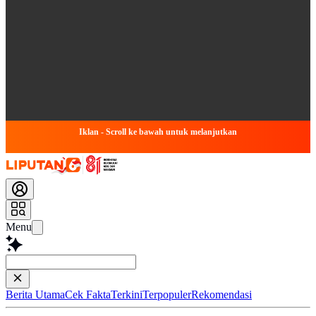
Iklan - Scroll ke bawah untuk melanjutkan
Menu
Baca lebih c
Berita Utama
Cek Fakta
Terkini
Terpopuler
Rekomendasi