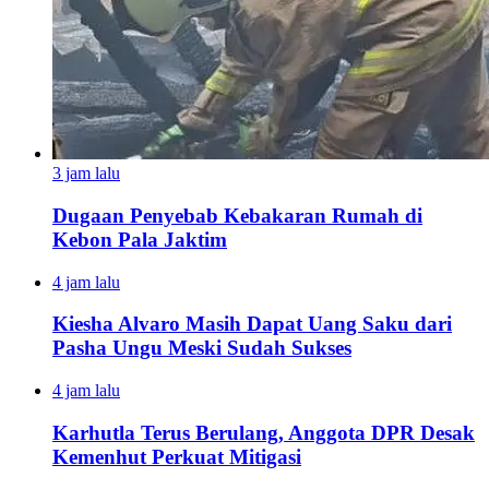
3 jam lalu
Dugaan Penyebab Kebakaran Rumah di
Kebon Pala Jaktim
4 jam lalu
Kiesha Alvaro Masih Dapat Uang Saku dari
Pasha Ungu Meski Sudah Sukses
4 jam lalu
Karhutla Terus Berulang, Anggota DPR Desak
Kemenhut Perkuat Mitigasi