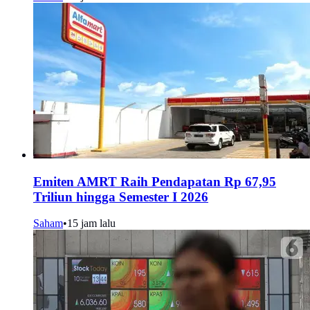
Emiten AMRT Raih Pendapatan Rp 67,95
Triliun hingga Semester I 2026
Saham
•
15 jam lalu