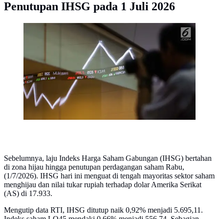
Penutupan IHSG pada 1 Juli 2026
Layar indeks harga saham gabungan menunjukkan data
di Bursa Efek Indonesia, Jakarta. (Liputan6.com/Faizal
Fanani)
Sebelumnya, laju Indeks Harga Saham Gabungan (IHSG) bertahan
di zona hijau hingga penutupan perdagangan saham Rabu,
(1/7/2026). IHSG hari ini menguat di tengah mayoritas sektor saham
menghijau dan nilai tukar rupiah terhadap dolar Amerika Serikat
(AS) di 17.933.
Mengutip data RTI, IHSG ditutup naik 0,92% menjadi 5.695,11.
Indeks saham LQ45 mendaki 0,66% menjadi 556,74. Sebagian