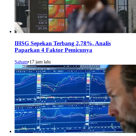
IHSG Sepekan Terbang 2,78%, Analis
Paparkan 4 Faktor Pemicunya
Saham
•
17 jam lalu