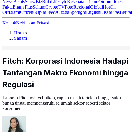
News
Bisnis
ShowBiz
Bola
Lifestyle
Kesehatan
Tekno
Otomotif
Cek
Fakta
Enam Plus
Saham
Crypto
TV
Foto
Regional
Global
Hot
On
Off
Islami
Citizen6
Opini
Feeds
Otosia
Spotlight
English
Disabilitas
Berita
Kontak
Kebijakan Privasi
Home
Saham
Fitch: Korporasi Indonesia Hadapi
Tantangan Makro Ekonomi hingga
Regulasi
Laporan Fitch menyebutkan, rupiah masih tertekan hingga suku
bunga tinggi mempengaruhi sejumlah sektor seperti sektor
konsumen.