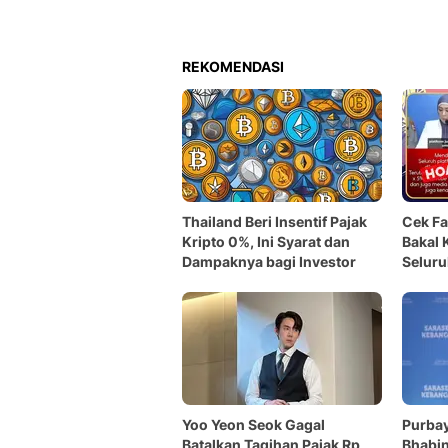
REKOMENDASI
Thailand Beri Insentif Pajak
Cek Fa
Kripto 0%, Ini Syarat dan
Bakal 
Dampaknya bagi Investor
Seluru
Yoo Yeon Seok Gagal
Purbay
Batalkan Tagihan Pajak Rp
Bhabi