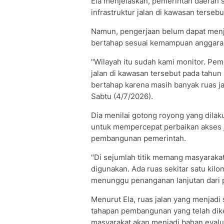
Ela menjelaskan, pemerintah daerah
infrastruktur jalan di kawasan terse
Namun, pengerjaan belum dapat menja
bertahap sesuai kemampuan anggara
"Wilayah itu sudah kami monitor. Pem
jalan di kawasan tersebut pada tahu
bertahap karena masih banyak ruas jal
Sabtu (4/7/2026).
Dia menilai gotong royong yang dila
untuk mempercepat perbaikan akses ja
pembangunan pemerintah.
"Di sejumlah titik memang masyarakat 
digunakan. Ada ruas sekitar satu kil
menunggu penanganan lanjutan dari p
Menurut Ela, ruas jalan yang menjad
tahapan pembangunan yang telah dike
masyarakat akan menjadi bahan eval