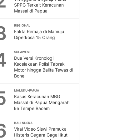
2
Feeds
SPPG Terkait Keracunan
Massal di Papua
Feeds Liputan6: Kumpul
Terbaru Harian
3
REGIONAL
Otosia
Fakta Remaja di Mamuju
Otosia
Diperkosa 15 Orang
Spotlight
Berita Terkini, Kabar Te
4
SULAWESI
Dan Dunia - Liputan6.
Dua Versi Kronologi
English
Kecelakaan Polisi Tabrak
Exploring Knowledge, T
Motor hingga Balita Tewas di
Bone
En.Liputan6.com
Disabilitas
5
Disabilitas Berita Terkini
MALUKU-PAPUA
Kasus Keracunan MBG
Harian, Berita Terbaru,
Massal di Papua Mengarah
Berita
ke Tempe Bacem
Berita Hari Ini Politik,
Health
6
BALI NUSRA
Kabar Berita Terbaru D
Viral Video Siswi Pramuka
Diet, Herbal Terbaik
Histeris Gegara Gagal Ikut