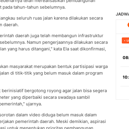
 sebenarnya telah merealisasikan pembangunan
but pada tahun-tahun sebelumnya.
ngkau seluruh ruas jalan karena dilakukan secara
n daerah.
erintah daerah juga telah membangun infrastruktur
n sebelumnya. Namun pengerjaannya dilakukan secara
an yang harus ditangani," kata Ela saat dikonfirmasi,
kukan masyarakat merupakan bentuk partisipasi warga
lan di titik-titik yang belum masuk dalam program
berinisiatif bergotong royong agar jalan bisa segera
ometer yang diperbaiki secara swadaya sambil
emerintah," ujarnya.
i sorotan dalam video diduga belum masuk dalam
rjakan pemerintah daerah. Meski demikian, aspirasi
uasi untuk menentukan prioritas pembangunan