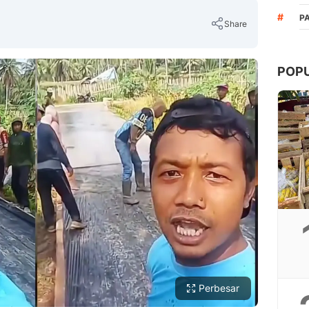
#
P
Share
POP
Copy Link
Perbesar