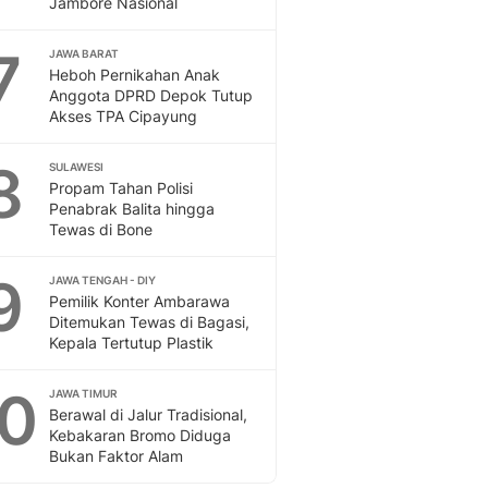
Jambore Nasional
Sport
Berita Bola Terkini, Ja
7
Klasemen, Hasil Liga
JAWA BARAT
Heboh Pernikahan Anak
Anggota DPRD Depok Tutup
Akses TPA Cipayung
8
SULAWESI
Propam Tahan Polisi
Penabrak Balita hingga
Tewas di Bone
9
JAWA TENGAH - DIY
Pemilik Konter Ambarawa
Ditemukan Tewas di Bagasi,
Kepala Tertutup Plastik
10
JAWA TIMUR
Berawal di Jalur Tradisional,
Kebakaran Bromo Diduga
Bukan Faktor Alam