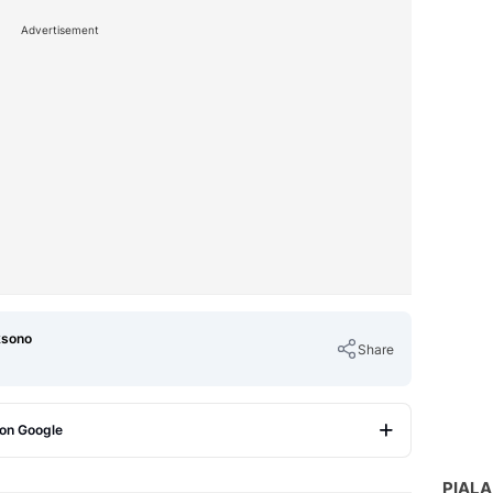
Advertisement
ksono
Share
 on Google
Copy Link
PIALA