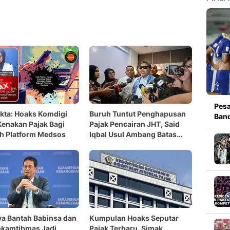
Pesa
kta: Hoaks Komdigi
Buruh Tuntut Penghapusan
Band
Kenakan Pajak Bagi
Pajak Pencairan JHT, Said
h Platform Medsos
Iqbal Usul Ambang Batas
Diubah
a Bantah Babinsa dan
Kumpulan Hoaks Seputar
nkamtibmas Jadi
Pajak Terbaru, Simak