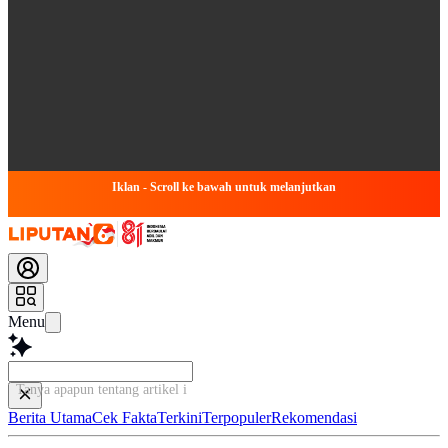
Iklan - Scroll ke bawah untuk melanjutkan
Menu
Tanya apapun tentang artikel ini...
Berita Utama
Cek Fakta
Terkini
Terpopuler
Rekomendasi