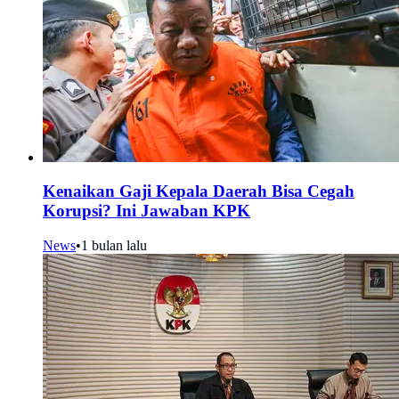
Kenaikan Gaji Kepala Daerah Bisa Cegah
Korupsi? Ini Jawaban KPK
News
•
1 bulan lalu