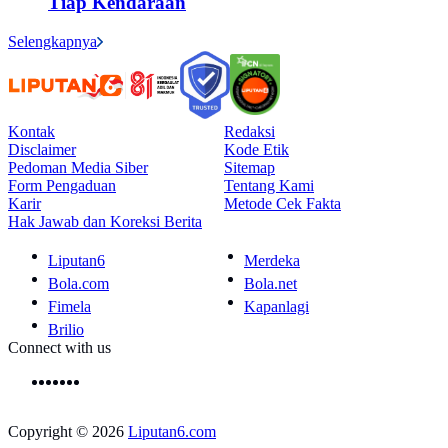
Tiap Kendaraan
Selengkapnya
Kontak
Redaksi
Disclaimer
Kode Etik
Pedoman Media Siber
Sitemap
Form Pengaduan
Tentang Kami
Karir
Metode Cek Fakta
Hak Jawab dan Koreksi Berita
Liputan6
Merdeka
Bola.com
Bola.net
Fimela
Kapanlagi
Brilio
Connect with us
Copyright © 2026
Liputan6.com