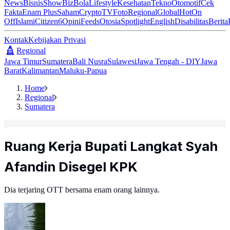
News
Bisnis
ShowBiz
Bola
Lifestyle
Kesehatan
Tekno
Otomotif
Cek
Fakta
Enam Plus
Saham
Crypto
TV
Foto
Regional
Global
Hot
On
Off
Islami
Citizen6
Opini
Feeds
Otosia
Spotlight
English
Disabilitas
Berita
Kontak
Kebijakan Privasi
Regional
Jawa Timur
Sumatera
Bali Nusra
Sulawesi
Jawa Tengah - DIY
Jawa
Barat
Kalimantan
Maluku-Papua
Home
Regional
Sumatera
Ruang Kerja Bupati Langkat Syah
Afandin Disegel KPK
Dia terjaring OTT bersama enam orang lainnya.