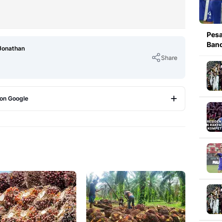
Pesa
Band
Jonathan
Share
 on Google
Copy Link