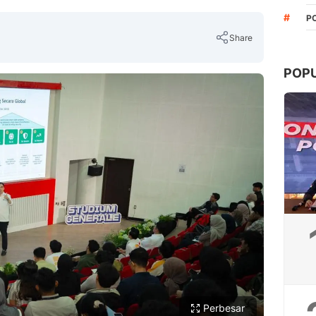
#
P
Share
POP
Copy Link
Perbesar