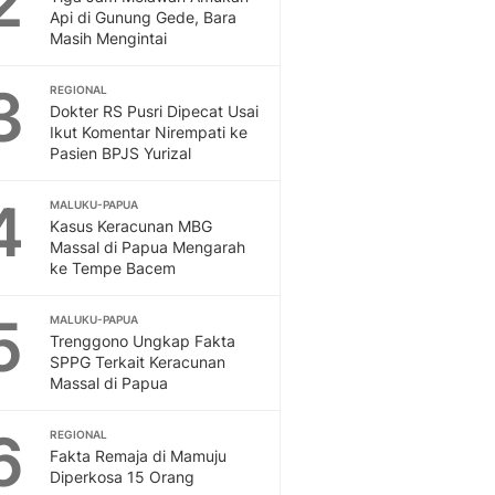
2
Feeds
Api di Gunung Gede, Bara
Masih Mengintai
Feeds Liputan6: Kumpul
Terbaru Harian
3
REGIONAL
Otosia
Dokter RS Pusri Dipecat Usai
Otosia
Ikut Komentar Nirempati ke
Spotlight
Pasien BPJS Yurizal
Berita Terkini, Kabar Te
Dan Dunia - Liputan6.
4
MALUKU-PAPUA
English
Kasus Keracunan MBG
Exploring Knowledge, T
Massal di Papua Mengarah
ke Tempe Bacem
En.Liputan6.com
Disabilitas
5
Disabilitas Berita Terkini
MALUKU-PAPUA
Trenggono Ungkap Fakta
Harian, Berita Terbaru,
SPPG Terkait Keracunan
Berita
Massal di Papua
Berita Hari Ini Politik,
Health
6
REGIONAL
Kabar Berita Terbaru D
Fakta Remaja di Mamuju
Diet, Herbal Terbaik
Diperkosa 15 Orang