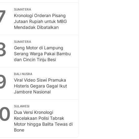
Sport
Berita Bola Terkini, Ja
7
SUMATERA
Kronologi Orderan Pisang
Klasemen, Hasil Liga
Jutaan Rupiah untuk MBG
Mendadak Dibatalkan
8
SUMATERA
Geng Motor di Lampung
Serang Warga Pakai Bambu
dan Cincin Tinju Besi
9
BALI NUSRA
Viral Video Siswi Pramuka
Histeris Gegara Gagal Ikut
Jambore Nasional
10
SULAWESI
Dua Versi Kronologi
Kecelakaan Polisi Tabrak
Motor hingga Balita Tewas di
Bone