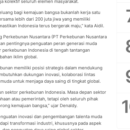
 kolektif seluruh elemen masyarakat.
eluang bagi kemajuan bangsa bukanlah kerja satu
bersama lebih dari 200 juta jiwa yang memiliki
tikan Indonesia terus bergerak maju,” kata Aidil.
ing Perkebunan Nusantara (PT Perkebunan Nusantara
kan pentingnya penguatan peran generasi muda
 perkebunan Indonesia di tengah tantangan
bahan iklim global.
bunan memiliki posisi strategis dalam mendukung
butuhkan dukungan inovasi, kolaborasi lintas
ta muda untuk menjaga daya saing di tingkat global.
 sektor perkebunan Indonesia. Masa depan sektor
ahaan atau pemerintah, tetapi oleh seluruh pihak
rong kemajuan bangsa,” ujar Denaldy.
penguatan inovasi dan pengembangan talenta muda
api transformasi industri, khususnya pada aspek
as, dan penguatan daya saing global sektor