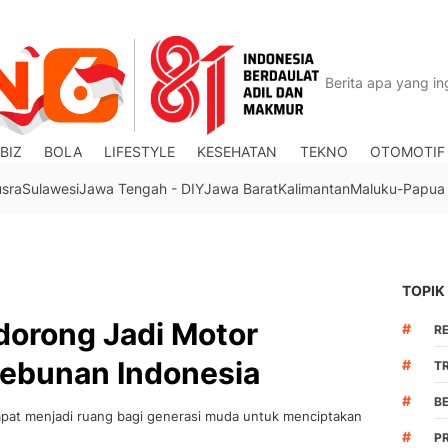
BIZ
BOLA
LIFESTYLE
KESEHATAN
TEKNO
OTOMOTIF
usra
Sulawesi
Jawa Tengah - DIY
Jawa Barat
Kalimantan
Maluku-Papua
TOPIK
dorong Jadi Motor
#
R
kebunan Indonesia
#
TR
#
B
dapat menjadi ruang bagi generasi muda untuk menciptakan
#
P