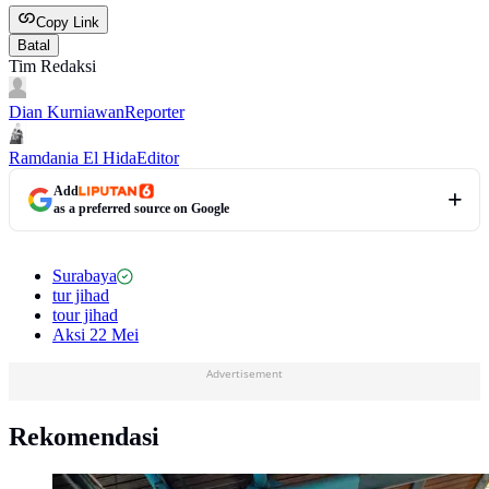
Copy Link
Batal
Tim Redaksi
Dian Kurniawan
Reporter
Ramdania El Hida
Editor
Add
as a preferred source on Google
Surabaya
tur jihad
tour jihad
Aksi 22 Mei
Advertisement
Rekomendasi