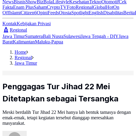
News
Bisnis
ShowBiz
Bola
Lifestyle
Kesehatan
Tekno
Otomotif
Cek
Fakta
Enam Plus
Saham
Crypto
TV
Foto
Regional
Global
Hot
On
Off
Islami
Citizen6
Opini
Feeds
Otosia
Spotlight
English
Disabilitas
Berita
Kontak
Kebijakan Privasi
Regional
Jawa Timur
Sumatera
Bali Nusra
Sulawesi
Jawa Tengah - DIY
Jawa
Barat
Kalimantan
Maluku-Papua
Home
Regional
Jawa Timur
Penggagas Tur Jihad 22 Mei
Ditetapkan sebagai Tersangka
Meski berdalih Tur Jihad 22 Mei hanya lah bentuk tamasya dengan
emak-emak, tetapi kegiatan tersebut dianggap meresahkan
masyarakat.