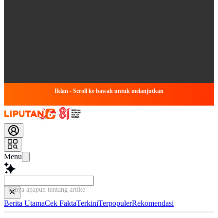
Iklan - Scroll ke bawah untuk melanjutkan
Menu
Tanya apapun tentang artikel ini...
Berita Utama
Cek Fakta
Terkini
Terpopuler
Rekomendasi