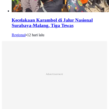
Kecelakaan Karambol di Jalur Nasional
Surabaya-Malang, Tiga Tewas
Regional
•
12 hari lalu
Advertisement