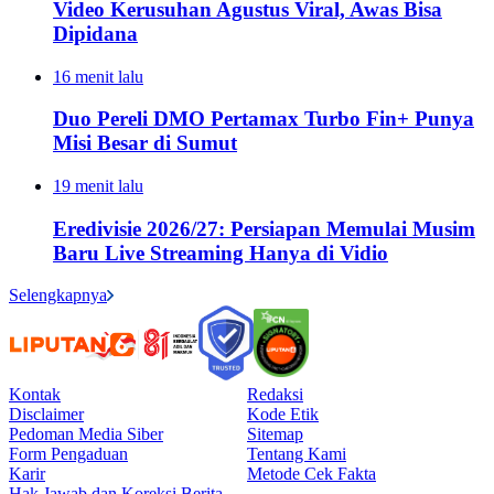
Video Kerusuhan Agustus Viral, Awas Bisa
Dipidana
16 menit lalu
Duo Pereli DMO Pertamax Turbo Fin+ Punya
Misi Besar di Sumut
19 menit lalu
Eredivisie 2026/27: Persiapan Memulai Musim
Baru Live Streaming Hanya di Vidio
Selengkapnya
Kontak
Redaksi
Disclaimer
Kode Etik
Pedoman Media Siber
Sitemap
Form Pengaduan
Tentang Kami
Karir
Metode Cek Fakta
Hak Jawab dan Koreksi Berita