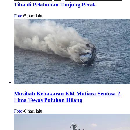
Tiba di Pelabuhan Tanjung Perak
Foto
•
5 hari lalu
Musibah Kebakaran KM Mutiara Sentosa 2,
Lima Tewas Puluhan Hilang
Foto
•
6 hari lalu