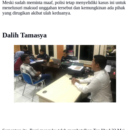
Meski sudah meminta maaf, polisi tetap menyelidiki kasus ini untuk
menelusuri maksud unggahan tersebut dan kemungkinan ada pihak
yang dirugikan akibat ulah keduanya.
Dalih Tamasya
Penggagas atau Koordinator Tour Jihad 22 Mei 2019,
Surabaya - Jakarta, Muhammad Roni dan Feni Lestari
akhirnya ditetapkan menjadi tersangka.
(Liputan6.com/Dian Kurniawan)