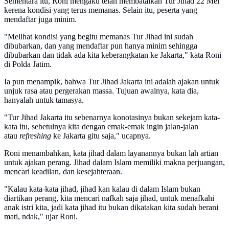
Sementara itu, Roni mengaku telah membatalkan Tur Jihad 22 Mei
kerena kondisi yang terus memanas. Selain itu, peserta yang
mendaftar juga minim.
"Melihat kondisi yang begitu memanas Tur Jihad ini sudah
dibubarkan, dan yang mendaftar pun hanya minim sehingga
dibubarkan dan tidak ada kita keberangkatan ke Jakarta," kata Roni
di Polda Jatim.
Ia pun menampik, bahwa Tur Jihad Jakarta ini adalah ajakan untuk
unjuk rasa atau pergerakan massa. Tujuan awalnya, kata dia,
hanyalah untuk tamasya.
"Tur Jihad Jakarta itu sebenarnya konotasinya bukan sekejam kata-
kata itu, sebetulnya kita dengan emak-emak ingin jalan-jalan
atau
refreshing
ke Jakarta gitu saja," ucapnya.
Roni menambahkan, kata jihad dalam layanannya bukan lah artian
untuk ajakan perang. Jihad dalam Islam memiliki makna perjuangan,
mencari keadilan, dan kesejahteraan.
"Kalau kata-kata jihad, jihad kan kalau di dalam Islam bukan
diartikan perang, kita mencari nafkah saja jihad, untuk menafkahi
anak istri kita, jadi kata jihad itu bukan dikatakan kita sudah berani
mati, ndak," ujar Roni.