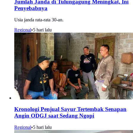
Jumlah Janda di Tulungagung Meningkat, Ini
Penyebabnya
Usia janda rata-rata 30-an.
Regional
•
5 hari lalu
Kronologi Penjual Sayur Tertembak Senapan
Angin ODGJ saat Sedang Ngopi
Regional
•
5 hari lalu