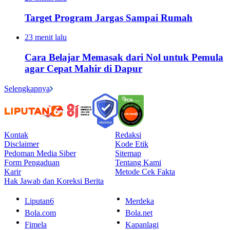
Target Program Jargas Sampai Rumah
23 menit lalu
Cara Belajar Memasak dari Nol untuk Pemula
agar Cepat Mahir di Dapur
Selengkapnya
Kontak
Redaksi
Disclaimer
Kode Etik
Pedoman Media Siber
Sitemap
Form Pengaduan
Tentang Kami
Karir
Metode Cek Fakta
Hak Jawab dan Koreksi Berita
Liputan6
Merdeka
Bola.com
Bola.net
Fimela
Kapanlagi