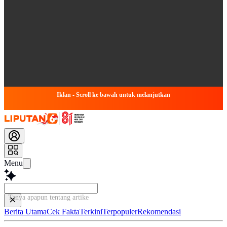
Iklan - Scroll ke bawah untuk melanjutkan
Menu
Tanya apapun tentang artikel ini...
Berita Utama
Cek Fakta
Terkini
Terpopuler
Rekomendasi