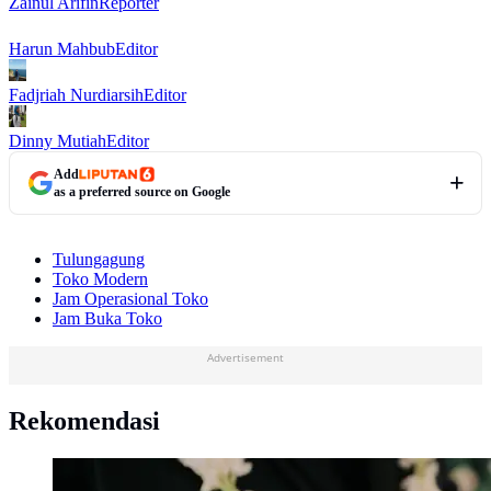
Zainul Arifin
Reporter
Harun Mahbub
Editor
Fadjriah Nurdiarsih
Editor
Dinny Mutiah
Editor
Add
as a preferred source on Google
Tulungagung
Toko Modern
Jam Operasional Toko
Jam Buka Toko
Advertisement
Rekomendasi