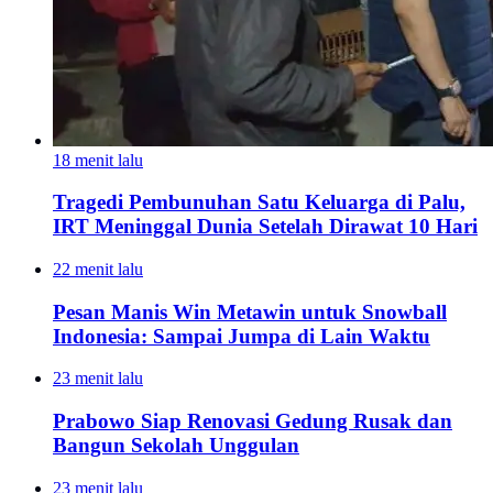
18 menit lalu
Tragedi Pembunuhan Satu Keluarga di Palu,
IRT Meninggal Dunia Setelah Dirawat 10 Hari
22 menit lalu
Pesan Manis Win Metawin untuk Snowball
Indonesia: Sampai Jumpa di Lain Waktu
23 menit lalu
Prabowo Siap Renovasi Gedung Rusak dan
Bangun Sekolah Unggulan
23 menit lalu