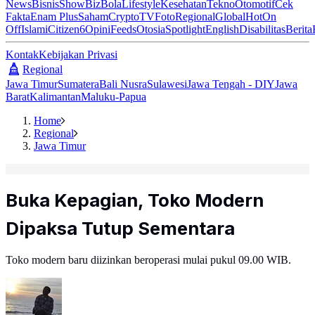
News
Bisnis
ShowBiz
Bola
Lifestyle
Kesehatan
Tekno
Otomotif
Cek
Fakta
Enam Plus
Saham
Crypto
TV
Foto
Regional
Global
Hot
On
Off
Islami
Citizen6
Opini
Feeds
Otosia
Spotlight
English
Disabilitas
Berita
Kontak
Kebijakan Privasi
Regional
Jawa Timur
Sumatera
Bali Nusra
Sulawesi
Jawa Tengah - DIY
Jawa
Barat
Kalimantan
Maluku-Papua
Home
Regional
Jawa Timur
Buka Kepagian, Toko Modern
Dipaksa Tutup Sementara
Toko modern baru diizinkan beroperasi mulai pukul 09.00 WIB.