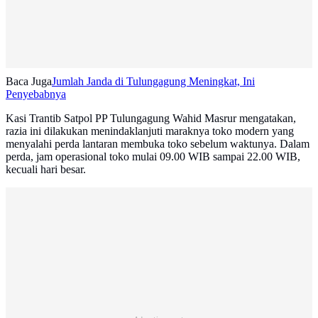
Baca Juga
Jumlah Janda di Tulungagung Meningkat, Ini
Penyebabnya
Kasi Trantib Satpol PP Tulungagung Wahid Masrur mengatakan,
razia ini dilakukan menindaklanjuti maraknya toko modern yang
menyalahi perda lantaran membuka toko sebelum waktunya. Dalam
perda, jam operasional toko mulai 09.00 WIB sampai 22.00 WIB,
kecuali hari besar.