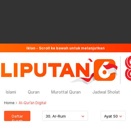
Iklan - Scroll ke bawah untuk melanjutkan
Islami
Quran
Murottal Quran
Jadwal Sholat
Home
Al-Qur’an Digital
Daftar
30. Ar-Rum
Ayat 50
Surah