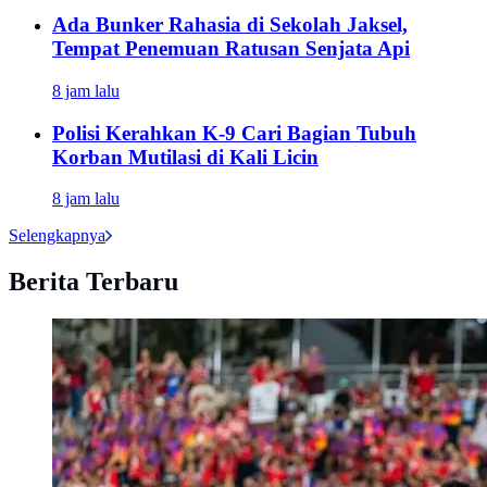
Ada Bunker Rahasia di Sekolah Jaksel,
Tempat Penemuan Ratusan Senjata Api
8 jam lalu
Polisi Kerahkan K-9 Cari Bagian Tubuh
Korban Mutilasi di Kali Licin
8 jam lalu
Selengkapnya
Berita Terbaru