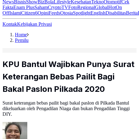
News
Bisnis
ShowBiz
Bola
Lifestyle
Kesehatan
Tekno
Otomotif
Cek
Fakta
Enam Plus
Saham
Crypto
TV
Foto
Regional
Global
Hot
On
Off
Islami
Citizen6
Opini
Feeds
Otosia
Spotlight
English
Disabilitas
Berita
Kontak
Kebijakan Privasi
Home
Pemilu
KPU Bantul Wajibkan Punya Surat
Keterangan Bebas Pailit Bagi
Bakal Paslon Pilkada 2020
Surat keterangan bebas pailit bagi bakal paslon di Pilkada Bantul
dikeluarkan oleh Pengadilan Niaga dan bukan Pengadilan Tinggi
DIY.