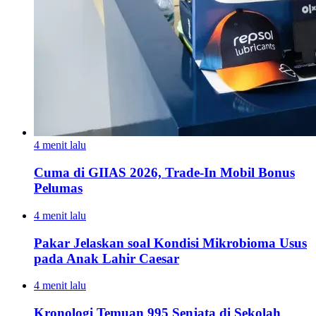
4 menit lalu
Cuma di GIIAS 2026, Trade-In Mobil Bonus
Pelumas
4 menit lalu
Pakar Jelaskan soal Kondisi Mikrobioma Usus
pada Anak Lahir Caesar
4 menit lalu
Kronologi Temuan 995 Senjata di Sekolah