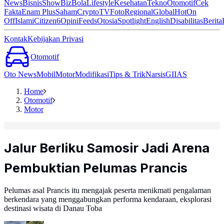
News
Bisnis
ShowBiz
Bola
Lifestyle
Kesehatan
Tekno
Otomotif
Cek
Fakta
Enam Plus
Saham
Crypto
TV
Foto
Regional
Global
Hot
On
Off
Islami
Citizen6
Opini
Feeds
Otosia
Spotlight
English
Disabilitas
Berita
Kontak
Kebijakan Privasi
Otomotif
Oto News
Mobil
Motor
Modifikasi
Tips & Trik
Narsis
GIIAS
Home
Otomotif
Motor
Jalur Berliku Samosir Jadi Arena
Pembuktian Pelumas Prancis
Pelumas asal Prancis itu mengajak peserta menikmati pengalaman
berkendara yang menggabungkan performa kendaraan, eksplorasi
destinasi wisata di Danau Toba