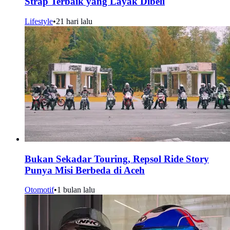
Strap Terbaik yang Layak Dibeli
Lifestyle
•
21 hari lalu
Bukan Sekadar Touring, Repsol Ride Story
Punya Misi Berbeda di Aceh
Otomotif
•
1 bulan lalu