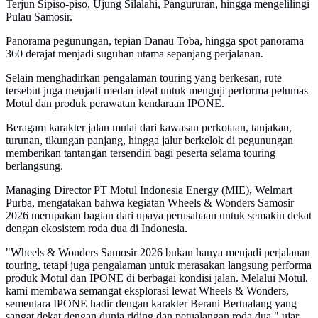
Terjun Sipiso-piso, Ujung Silalahi, Pangururan, hingga mengelilingi
Pulau Samosir.
Panorama pegunungan, tepian Danau Toba, hingga spot panorama
360 derajat menjadi suguhan utama sepanjang perjalanan.
Selain menghadirkan pengalaman touring yang berkesan, rute
tersebut juga menjadi medan ideal untuk menguji performa pelumas
Motul dan produk perawatan kendaraan IPONE.
Beragam karakter jalan mulai dari kawasan perkotaan, tanjakan,
turunan, tikungan panjang, hingga jalur berkelok di pegunungan
memberikan tantangan tersendiri bagi peserta selama touring
berlangsung.
Managing Director PT Motul Indonesia Energy (MIE), Welmart
Purba, mengatakan bahwa kegiatan Wheels & Wonders Samosir
2026 merupakan bagian dari upaya perusahaan untuk semakin dekat
dengan ekosistem roda dua di Indonesia.
"Wheels & Wonders Samosir 2026 bukan hanya menjadi perjalanan
touring, tetapi juga pengalaman untuk merasakan langsung performa
produk Motul dan IPONE di berbagai kondisi jalan. Melalui Motul,
kami membawa semangat eksplorasi lewat Wheels & Wonders,
sementara IPONE hadir dengan karakter Berani Bertualang yang
sangat dekat dengan dunia riding dan petualangan roda dua," ujar