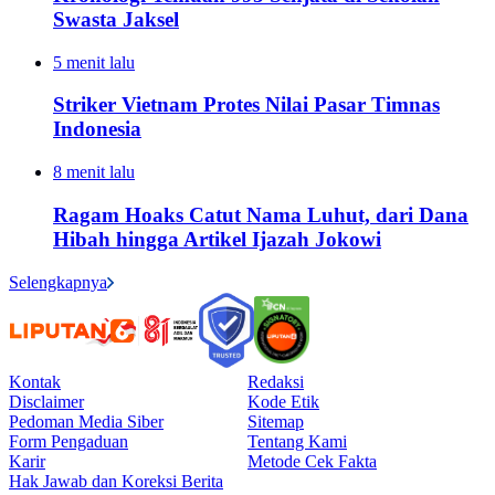
Swasta Jaksel
5 menit lalu
Striker Vietnam Protes Nilai Pasar Timnas
Indonesia
8 menit lalu
Ragam Hoaks Catut Nama Luhut, dari Dana
Hibah hingga Artikel Ijazah Jokowi
Selengkapnya
Kontak
Redaksi
Disclaimer
Kode Etik
Pedoman Media Siber
Sitemap
Form Pengaduan
Tentang Kami
Karir
Metode Cek Fakta
Hak Jawab dan Koreksi Berita