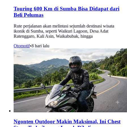
Touring 600 Km di Sumba Bisa Didapat dari
Beli Pelumas
Rute perjalanan akan melintasi sejumlah destinasi wisata
ikonik di Sumba, seperti Waikuri Lagoon, Desa Adat
Ratenggaro, Kali Asin, Waikabubak, hingga
Otomotif
•
8 hari lalu
Ngonten Outdoor Makin Maksimal, Ini Chest