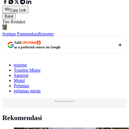
Copy Link
Batal
Tim Redaksi
Septian Pamungkas
Reporter
Add
as a preferred source on Google
touring
Touring Motor
Samosir
Motul
Pelumas
pelumas mesin
Advertisement
Rekomendasi