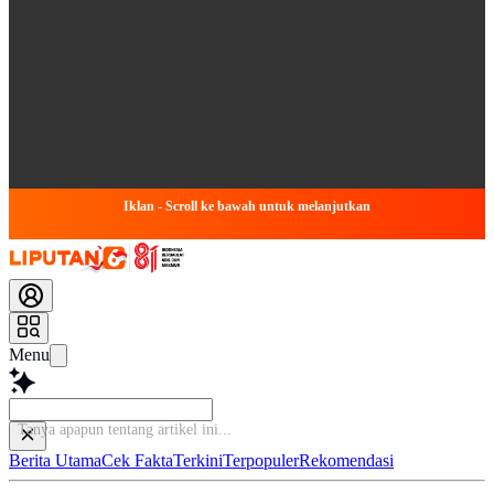
Iklan - Scroll ke bawah untuk melanjutkan
Menu
Berita Utama
Cek Fakta
Terkini
Terpopuler
Rekomendasi