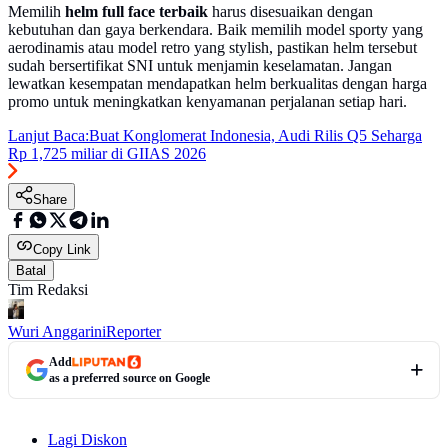
Memilih
helm full face terbaik
harus disesuaikan dengan
kebutuhan dan gaya berkendara. Baik memilih model sporty yang
aerodinamis atau model retro yang stylish, pastikan helm tersebut
sudah bersertifikat SNI untuk menjamin keselamatan. Jangan
lewatkan kesempatan mendapatkan helm berkualitas dengan harga
promo untuk meningkatkan kenyamanan perjalanan setiap hari.
Lanjut Baca:
Buat Konglomerat Indonesia, Audi Rilis Q5 Seharga
Rp 1,725 miliar di GIIAS 2026
Share
Copy Link
Batal
Tim Redaksi
Wuri Anggarini
Reporter
Add
as a preferred source on Google
Lagi Diskon