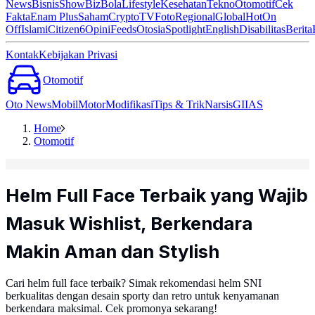
News
Bisnis
ShowBiz
Bola
Lifestyle
Kesehatan
Tekno
Otomotif
Cek
Fakta
Enam Plus
Saham
Crypto
TV
Foto
Regional
Global
Hot
On
Off
Islami
Citizen6
Opini
Feeds
Otosia
Spotlight
English
Disabilitas
Berita
Kontak
Kebijakan Privasi
Otomotif
Oto News
Mobil
Motor
Modifikasi
Tips & Trik
Narsis
GIIAS
Home
Otomotif
Helm Full Face Terbaik yang Wajib
Masuk Wishlist, Berkendara
Makin Aman dan Stylish
Cari helm full face terbaik? Simak rekomendasi helm SNI
berkualitas dengan desain sporty dan retro untuk kenyamanan
berkendara maksimal. Cek promonya sekarang!