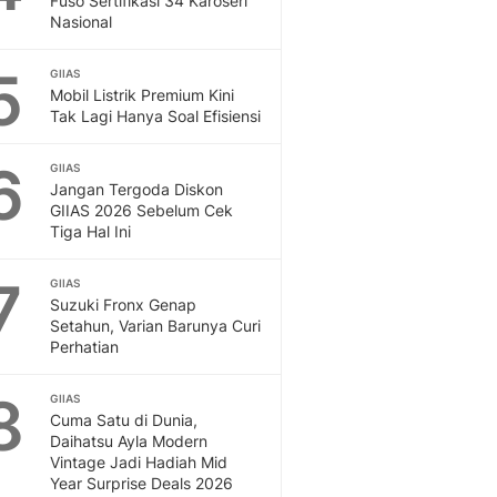
Fuso Sertifikasi 34 Karoseri
Nasional
5
GIIAS
Mobil Listrik Premium Kini
Tak Lagi Hanya Soal Efisiensi
6
GIIAS
Jangan Tergoda Diskon
GIIAS 2026 Sebelum Cek
Tiga Hal Ini
7
GIIAS
Suzuki Fronx Genap
Setahun, Varian Barunya Curi
Perhatian
8
GIIAS
Cuma Satu di Dunia,
Daihatsu Ayla Modern
Vintage Jadi Hadiah Mid
Year Surprise Deals 2026