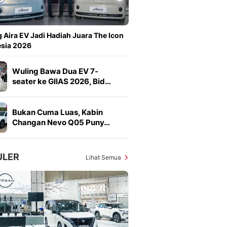
Sport
Berita Bola Terkini, Ja
Klasemen, Hasil Liga
 Aira EV Jadi Hadiah Juara The Icon
esia 2026
Wuling Bawa Dua EV 7-
seater ke GIIAS 2026, Bid…
Bukan Cuma Luas, Kabin
Changan Nevo Q05 Puny…
ULER
Lihat Semua