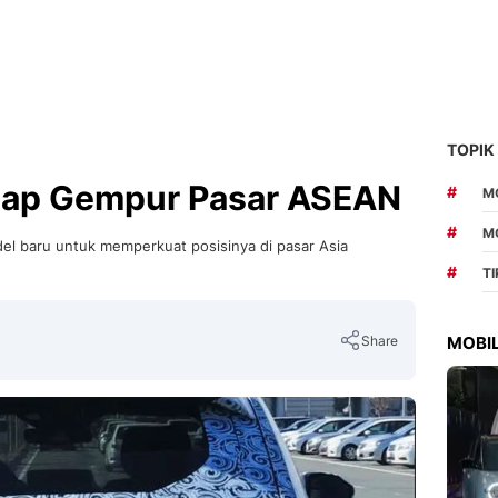
TOPIK
iap Gempur Pasar ASEAN
#
MO
#
M
l baru untuk memperkuat posisinya di pasar Asia
#
T
Share
MOBIL
Copy Link