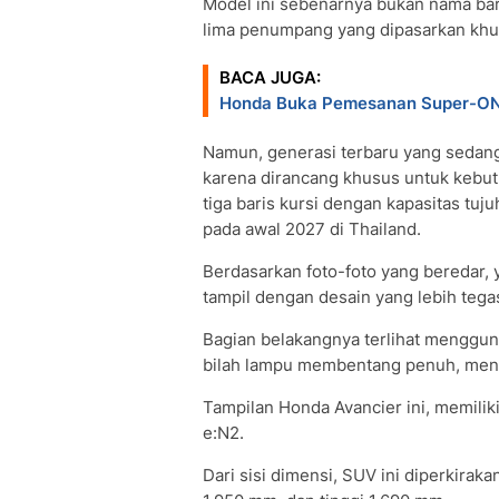
Model ini sebenarnya bukan nama bar
lima penumpang yang dipasarkan khu
BACA JUGA:
Honda Buka Pemesanan Super-ONE
Namun, generasi terbaru yang sedang
karena dirancang khusus untuk kebu
tiga baris kursi dengan kapasitas tu
pada awal 2027 di Thailand.
Berdasarkan foto-foto yang beredar, y
tampil dengan desain yang lebih teg
Bagian belakangnya terlihat mengguna
bilah lampu membentang penuh, mengh
Tampilan Honda Avancier ini, memilik
e:N2.
Dari sisi dimensi, SUV ini diperkirak