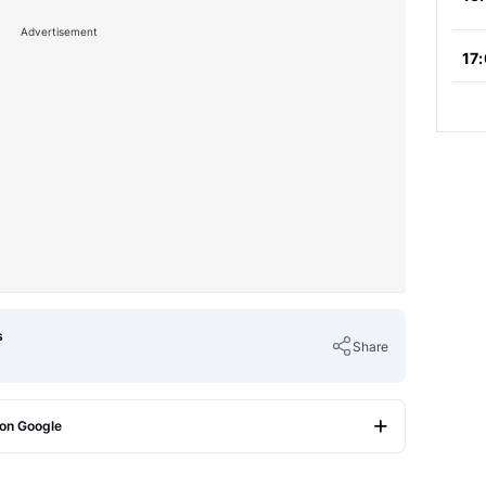
Advertisement
s
Share
 on Google
Copy Link