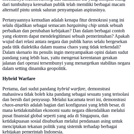
dari tumbuhnya keresahan publik telah memiliki berbagai macam
alternatif pintu untuk saluran penyampaian aspirasinya.
Pertanyaannya kemudian adalah kenapa fitur demokrasi yang ini
selalu dijadikan sebagai semacam
bargaining chip
untuk sebuah
perbaikan dan perubahan kebijakan? Dan dalam berbagai contoh
yang ekstrem dapat mendelegitimasi sebuah pemerintahan? Apakah
wujud dari relasi antara negara dan publik harus selalu bergesekan
pada titik dialektika dalam nuansa chaos yang tidak terkendali?
Dalam skenario itu penulis ingin menyampaikan opini dalam sudut
pandang yang lebih luas, yaitu mengenai kerentanan gerakan
jalanan dari operasi tersembunyi yang menargetkan stabilitas negara
dalam setting dinamika geopolitik.
Hybrid Warfare
Pertama, dari sudut pandang
hybrid warfare
, demonstrasi
mahasiswa tidak boleh kita pandang sebagai sesuatu yang terisolasi
dan bersih dari penyusup. Melalui kacamata teori ini, demonstrasi
chaos-anarkis
adalah bagian dari konfigurasi yang lebih besar, di
mana ketidakstabilan ekonomi suatu negara dikendalikan melalui
pusat finansial global seperti yang ada di Singapura, dan
ketidakpuasan sosial disuburkan melalui pendanaan asing untuk
menciptakan tekanan politik yang sistemik terhadap berbagai
kebijakan pemerintah Indonesia.