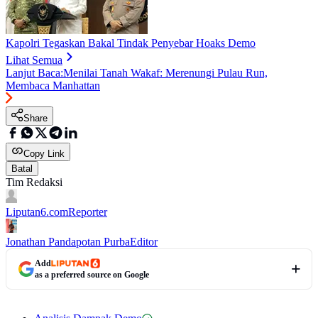
Kapolri Tegaskan Bakal Tindak Penyebar Hoaks Demo
Lihat Semua
Lanjut Baca:
Menilai Tanah Wakaf: Merenungi Pulau Run,
Membaca Manhattan
Share
Copy Link
Batal
Tim Redaksi
Liputan6.com
Reporter
Jonathan Pandapotan Purba
Editor
Add
as a preferred source on Google