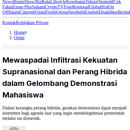
News
Bisnis
ShowBiz
Bola
Lifestyle
Kesehatan
Tekno
Otomotif
Cek
Fakta
Enam Plus
Saham
Crypto
TV
Foto
Regional
Global
Hot
On
Off
Islami
Citizen6
Opini
Feeds
Otosia
Spotlight
English
Disabilitas
Berita
Kontak
Kebijakan Privasi
Home
Opini
Mewaspadai Infiltrasi Kekuatan
Supranasional dan Perang Hibrida
dalam Gelombang Demonstrasi
Mahasiswa
Dalam kerangka perang hibrida, gerakan demonstrasi dapat menjadi
instrumen bagi agenda luar yang ingin mendelegitimasi pemerintah
melalui isu domestik.