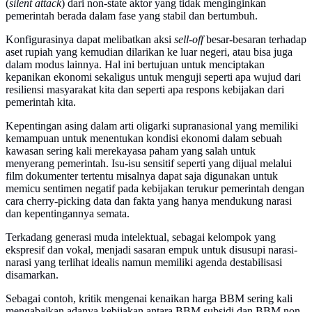
(
silent attack
) dari non-state aktor yang tidak menginginkan
pemerintah berada dalam fase yang stabil dan bertumbuh.
Konfigurasinya dapat melibatkan aksi
sell-off
besar-besaran terhadap
aset rupiah yang kemudian dilarikan ke luar negeri, atau bisa juga
dalam modus lainnya. Hal ini bertujuan untuk menciptakan
kepanikan ekonomi sekaligus untuk menguji seperti apa wujud dari
resiliensi masyarakat kita dan seperti apa respons kebijakan dari
pemerintah kita.
Kepentingan asing dalam arti oligarki supranasional yang memiliki
kemampuan untuk menentukan kondisi ekonomi dalam sebuah
kawasan sering kali merekayasa paham yang salah untuk
menyerang pemerintah. Isu-isu sensitif seperti yang dijual melalui
film dokumenter tertentu misalnya dapat saja digunakan untuk
memicu sentimen negatif pada kebijakan terukur pemerintah dengan
cara cherry-picking data dan fakta yang hanya mendukung narasi
dan kepentingannya semata.
Terkadang generasi muda intelektual, sebagai kelompok yang
ekspresif dan vokal, menjadi sasaran empuk untuk disusupi narasi-
narasi yang terlihat idealis namun memiliki agenda destabilisasi
disamarkan.
Sebagai contoh, kritik mengenai kenaikan harga BBM sering kali
mengabaikan adanya kebijakan antara BBM subsidi dan BBM non-