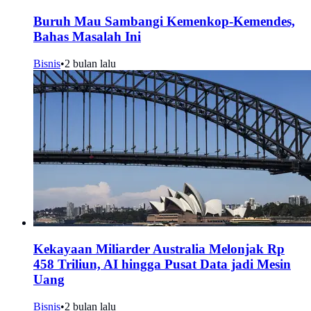
Buruh Mau Sambangi Kemenkop-Kemendes,
Bahas Masalah Ini
Bisnis
•
2 bulan lalu
Kekayaan Miliarder Australia Melonjak Rp
458 Triliun, AI hingga Pusat Data jadi Mesin
Uang
Bisnis
•
2 bulan lalu