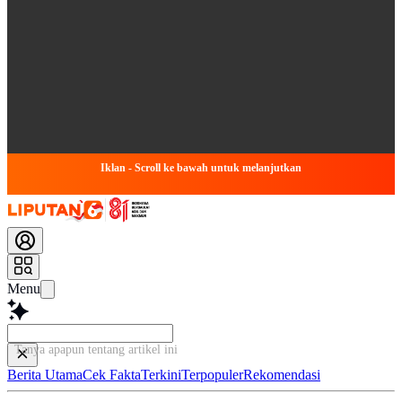
Iklan - Scroll ke bawah untuk melanjutkan
Menu
Tanya apapun tentang artikel ini...
Berita Utama
Cek Fakta
Terkini
Terpopuler
Rekomendasi