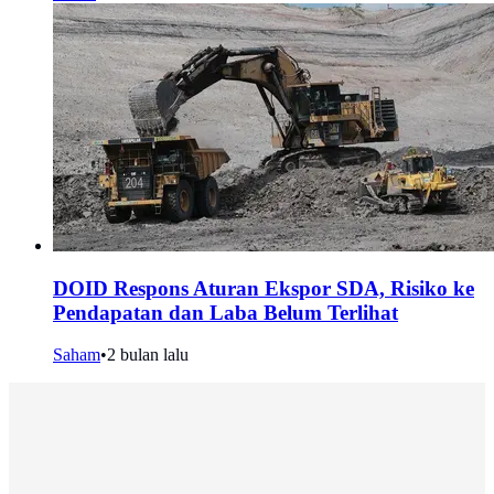
DOID Respons Aturan Ekspor SDA, Risiko ke
Pendapatan dan Laba Belum Terlihat
Saham
•
2 bulan lalu