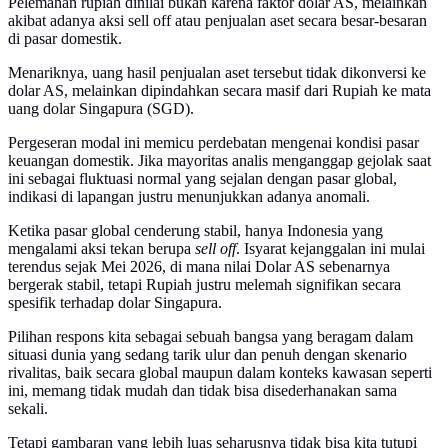
Pelemahan rupiah dinilai bukan karena faktor dolar AS, melainkan
akibat adanya aksi sell off atau penjualan aset secara besar-besaran
di pasar domestik.
Menariknya, uang hasil penjualan aset tersebut tidak dikonversi ke
dolar AS, melainkan dipindahkan secara masif dari Rupiah ke mata
uang dolar Singapura (SGD).
Pergeseran modal ini memicu perdebatan mengenai kondisi pasar
keuangan domestik. Jika mayoritas analis menganggap gejolak saat
ini sebagai fluktuasi normal yang sejalan dengan pasar global,
indikasi di lapangan justru menunjukkan adanya anomali.
Ketika pasar global cenderung stabil, hanya Indonesia yang
mengalami aksi tekan berupa
sell off
. Isyarat kejanggalan ini mulai
terendus sejak Mei 2026, di mana nilai Dolar AS sebenarnya
bergerak stabil, tetapi Rupiah justru melemah signifikan secara
spesifik terhadap dolar Singapura.
Pilihan respons kita sebagai sebuah bangsa yang beragam dalam
situasi dunia yang sedang tarik ulur dan penuh dengan skenario
rivalitas, baik secara global maupun dalam konteks kawasan seperti
ini, memang tidak mudah dan tidak bisa disederhanakan sama
sekali.
Tetapi gambaran yang lebih luas seharusnya tidak bisa kita tutupi