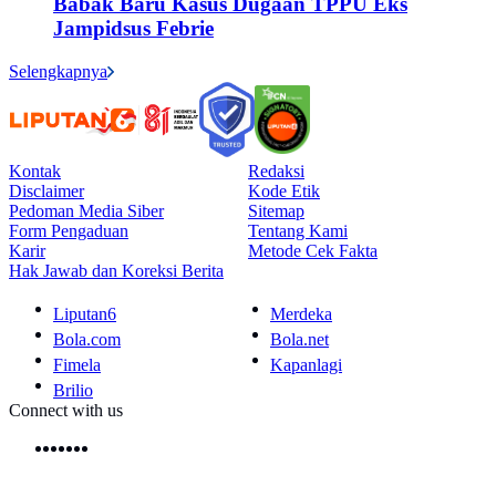
Babak Baru Kasus Dugaan TPPU Eks
Jampidsus Febrie
Selengkapnya
Kontak
Redaksi
Disclaimer
Kode Etik
Pedoman Media Siber
Sitemap
Form Pengaduan
Tentang Kami
Karir
Metode Cek Fakta
Hak Jawab dan Koreksi Berita
Liputan6
Merdeka
Bola.com
Bola.net
Fimela
Kapanlagi
Brilio
Connect with us