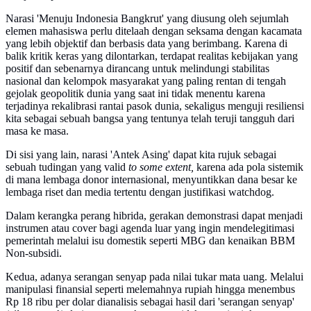
Narasi 'Menuju Indonesia Bangkrut' yang diusung oleh sejumlah
elemen mahasiswa perlu ditelaah dengan seksama dengan kacamata
yang lebih objektif dan berbasis data yang berimbang. Karena di
balik kritik keras yang dilontarkan, terdapat realitas kebijakan yang
positif dan sebenarnya dirancang untuk melindungi stabilitas
nasional dan kelompok masyarakat yang paling rentan di tengah
gejolak geopolitik dunia yang saat ini tidak menentu karena
terjadinya rekalibrasi rantai pasok dunia, sekaligus menguji resiliensi
kita sebagai sebuah bangsa yang tentunya telah teruji tangguh dari
masa ke masa.
Di sisi yang lain, narasi 'Antek Asing' dapat kita rujuk sebagai
sebuah tudingan yang valid
to some extent,
karena ada pola sistemik
di mana lembaga donor internasional, menyuntikkan dana besar ke
lembaga riset dan media tertentu dengan justifikasi watchdog.
Dalam kerangka perang hibrida, gerakan demonstrasi dapat menjadi
instrumen atau cover bagi agenda luar yang ingin mendelegitimasi
pemerintah melalui isu domestik seperti MBG dan kenaikan BBM
Non-subsidi.
Kedua, adanya serangan senyap pada nilai tukar mata uang. Melalui
manipulasi finansial seperti melemahnya rupiah hingga menembus
Rp 18 ribu per dolar dianalisis sebagai hasil dari 'serangan senyap'