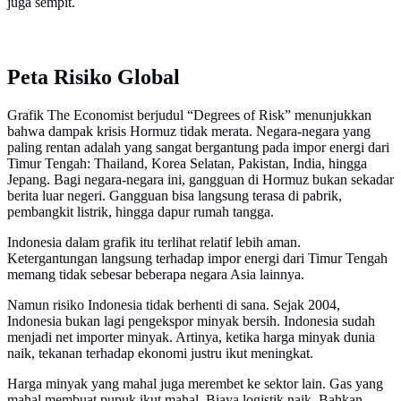
juga sempit.
Peta Risiko Global
Grafik The Economist berjudul “Degrees of Risk” menunjukkan
bahwa dampak krisis Hormuz tidak merata. Negara-negara yang
paling rentan adalah yang sangat bergantung pada impor energi dari
Timur Tengah: Thailand, Korea Selatan, Pakistan, India, hingga
Jepang. Bagi negara-negara ini, gangguan di Hormuz bukan sekadar
berita luar negeri. Gangguan bisa langsung terasa di pabrik,
pembangkit listrik, hingga dapur rumah tangga.
Indonesia dalam grafik itu terlihat relatif lebih aman.
Ketergantungan langsung terhadap impor energi dari Timur Tengah
memang tidak sebesar beberapa negara Asia lainnya.
Namun risiko Indonesia tidak berhenti di sana. Sejak 2004,
Indonesia bukan lagi pengekspor minyak bersih. Indonesia sudah
menjadi net importer minyak. Artinya, ketika harga minyak dunia
naik, tekanan terhadap ekonomi justru ikut meningkat.
Harga minyak yang mahal juga merembet ke sektor lain. Gas yang
mahal membuat pupuk ikut mahal. Biaya logistik naik. Bahkan