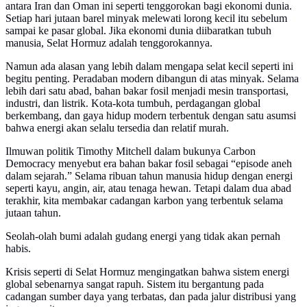
antara Iran dan Oman ini seperti tenggorokan bagi ekonomi dunia.
Setiap hari jutaan barel minyak melewati lorong kecil itu sebelum
sampai ke pasar global. Jika ekonomi dunia diibaratkan tubuh
manusia, Selat Hormuz adalah tenggorokannya.
Namun ada alasan yang lebih dalam mengapa selat kecil seperti ini
begitu penting. Peradaban modern dibangun di atas minyak. Selama
lebih dari satu abad, bahan bakar fosil menjadi mesin transportasi,
industri, dan listrik. Kota-kota tumbuh, perdagangan global
berkembang, dan gaya hidup modern terbentuk dengan satu asumsi
bahwa energi akan selalu tersedia dan relatif murah.
Ilmuwan politik Timothy Mitchell dalam bukunya Carbon
Democracy menyebut era bahan bakar fosil sebagai “episode aneh
dalam sejarah.” Selama ribuan tahun manusia hidup dengan energi
seperti kayu, angin, air, atau tenaga hewan. Tetapi dalam dua abad
terakhir, kita membakar cadangan karbon yang terbentuk selama
jutaan tahun.
Seolah-olah bumi adalah gudang energi yang tidak akan pernah
habis.
Krisis seperti di Selat Hormuz mengingatkan bahwa sistem energi
global sebenarnya sangat rapuh. Sistem itu bergantung pada
cadangan sumber daya yang terbatas, dan pada jalur distribusi yang