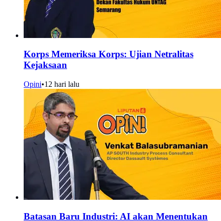
Korps Memeriksa Korps: Ujian Netralitas
Kejaksaan
Opini
•
12 hari lalu
Batasan Baru Industri: AI akan Menentukan