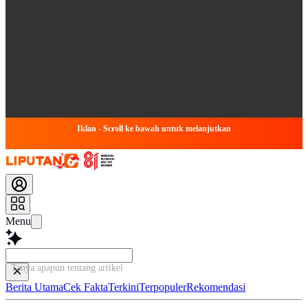
Iklan - Scroll ke bawah untuk melanjutkan
Menu
Tanya apapun tentang artikel ini...
Berita Utama
Cek Fakta
Terkini
Terpopuler
Rekomendasi