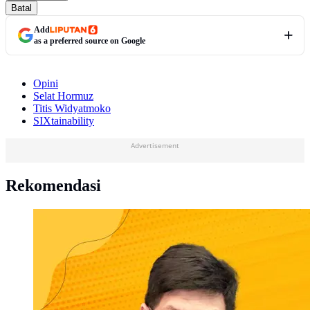
Batal
Add
as a preferred source on Google
Opini
Selat Hormuz
Titis Widyatmoko
SIXtainability
Advertisement
Rekomendasi