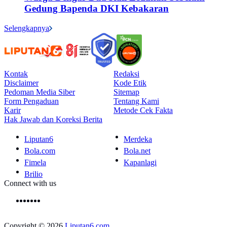
Gedung Bapenda DKI Kebakaran
Selengkapnya
Kontak
Redaksi
Disclaimer
Kode Etik
Pedoman Media Siber
Sitemap
Form Pengaduan
Tentang Kami
Karir
Metode Cek Fakta
Hak Jawab dan Koreksi Berita
Liputan6
Merdeka
Bola.com
Bola.net
Fimela
Kapanlagi
Brilio
Connect with us
Copyright © 2026
Liputan6.com