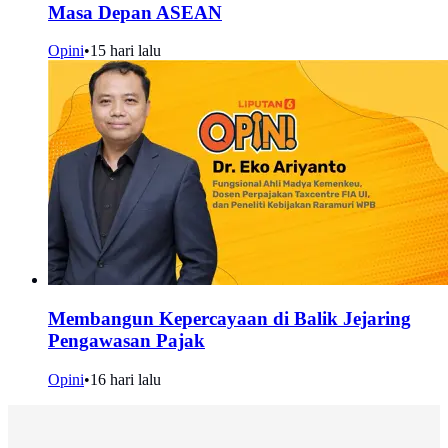
Masa Depan ASEAN
Opini
•
15 hari lalu
Membangun Kepercayaan di Balik Jejaring
Pengawasan Pajak
Opini
•
16 hari lalu