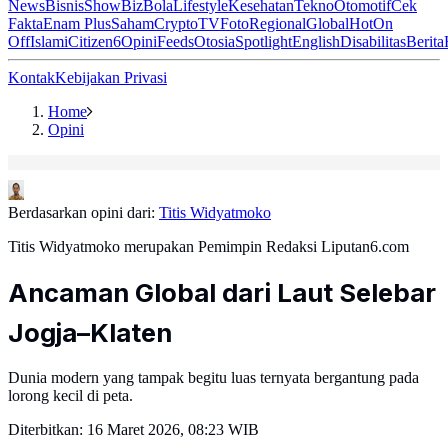
News
Bisnis
ShowBiz
Bola
Lifestyle
Kesehatan
Tekno
Otomotif
Cek
Fakta
Enam Plus
Saham
Crypto
TV
Foto
Regional
Global
Hot
On
Off
Islami
Citizen6
Opini
Feeds
Otosia
Spotlight
English
Disabilitas
Berita
Kontak
Kebijakan Privasi
Home
Opini
Berdasarkan opini dari:
Titis Widyatmoko
Titis Widyatmoko merupakan Pemimpin Redaksi Liputan6.com
Ancaman Global dari Laut Selebar
Jogja–Klaten
Dunia modern yang tampak begitu luas ternyata bergantung pada
lorong kecil di peta.
Diterbitkan:
16 Maret 2026, 08:23 WIB