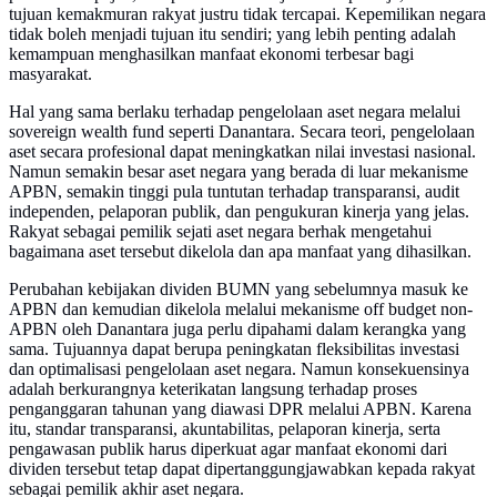
tujuan kemakmuran rakyat justru tidak tercapai. Kepemilikan negara
tidak boleh menjadi tujuan itu sendiri; yang lebih penting adalah
kemampuan menghasilkan manfaat ekonomi terbesar bagi
masyarakat.
Hal yang sama berlaku terhadap pengelolaan aset negara melalui
sovereign wealth fund seperti Danantara. Secara teori, pengelolaan
aset secara profesional dapat meningkatkan nilai investasi nasional.
Namun semakin besar aset negara yang berada di luar mekanisme
APBN, semakin tinggi pula tuntutan terhadap transparansi, audit
independen, pelaporan publik, dan pengukuran kinerja yang jelas.
Rakyat sebagai pemilik sejati aset negara berhak mengetahui
bagaimana aset tersebut dikelola dan apa manfaat yang dihasilkan.
Perubahan kebijakan dividen BUMN yang sebelumnya masuk ke
APBN dan kemudian dikelola melalui mekanisme off budget non-
APBN oleh Danantara juga perlu dipahami dalam kerangka yang
sama. Tujuannya dapat berupa peningkatan fleksibilitas investasi
dan optimalisasi pengelolaan aset negara. Namun konsekuensinya
adalah berkurangnya keterikatan langsung terhadap proses
penganggaran tahunan yang diawasi DPR melalui APBN. Karena
itu, standar transparansi, akuntabilitas, pelaporan kinerja, serta
pengawasan publik harus diperkuat agar manfaat ekonomi dari
dividen tersebut tetap dapat dipertanggungjawabkan kepada rakyat
sebagai pemilik akhir aset negara.