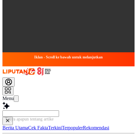
Iklan - Scroll ke bawah untuk melanjutkan
Menu
Tanya apapun tentang artikel ini...
Berita Utama
Cek Fakta
Terkini
Terpopuler
Rekomendasi