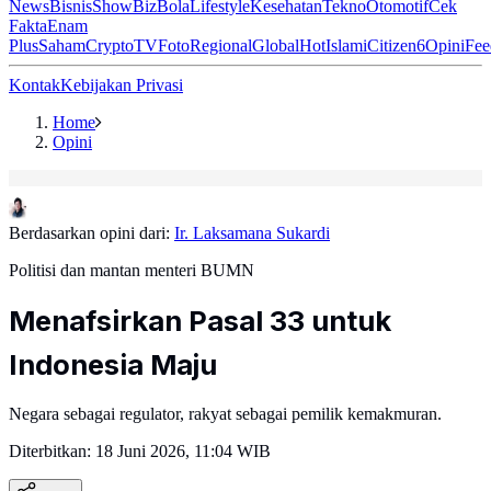
News
Bisnis
ShowBiz
Bola
Lifestyle
Kesehatan
Tekno
Otomotif
Cek
Fakta
Enam
Plus
Saham
Crypto
TV
Foto
Regional
Global
Hot
Islami
Citizen6
Opini
Fee
Kontak
Kebijakan Privasi
Home
Opini
Berdasarkan opini dari:
Ir. Laksamana Sukardi
Politisi dan mantan menteri BUMN
Menafsirkan Pasal 33 untuk
Indonesia Maju
Negara sebagai regulator, rakyat sebagai pemilik kemakmuran.
Diterbitkan:
18 Juni 2026, 11:04 WIB