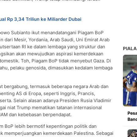
al Rp 3,34 Triliun ke Miliarder Dubai
abowo Subianto ikut menandatangani Piagam BoP
dari Mesir, Yordania, Arab Saudi, Uni Emirat Arab
ikutsertaan RI ke dalam lembaga yang struktur dan
PIALA
angsikan akan mewujudkan aspirasi kemerdekaan
domestik. Toh, Piagam BoP tidak menyebut Gaza. Di
nyahu, pelaku genosida, dimasukkan kedalam lembaga
ut bergabung, termasuk beberapa negara Arab dan
enting AS di Eropa, seperti Inggris, Prancis,
serta. Selain alasan adanya Presiden Rusia Vladimir
agai niat Trump mematikan tatanan internasional
Pesa
HAM dan kebebasan berpendapat.
Band
 BoP lebih bermotif kepentingan politik dan
uk memperjuangkan kemerdekaan Palestina. Sebagai