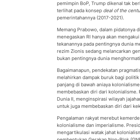
pemimpin BoP, Trump dikenal tak be
terlihat pada konsep
deal of the cent
pemerintahannya (2017-2021).
Memang Prabowo, dalam pidatonya di
menegaskan RI hanya akan mengakui Is
tekanannya pada pentingnya dunia m
rezim Zionis sedang melancarkan gen
bukan pentingnya dunia menghorma
Bagaimanapun, pendekatan pragmatis 
melahirkan dampak buruk bagi politik
panjang di bawah aniaya kolonialism
membebaskan diri dari kolonialisme.
Dunia II, menginspirasi wilayah jajaha
untuk juga membebaskan diri dari keku
Pengalaman rakyat merebut kemerdeka
kolonialisme dan imperialisme. Presi
mengartikulasi watak jahat koloniali
pembentukan Gerakan Non-Blok (GNB)