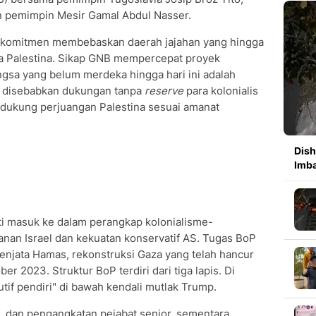
n pemimpin Mesir Gamal Abdul Nasser.
rkomitmen membebaskan daerah jajahan yang hingga
ya Palestina. Sikap GNB mempercepat proyek
angsa yang belum merdeka hingga hari ini adalah
ka disebabkan dukungan tanpa
reserve
para kolonialis
endukung perjuangan Palestina sesuai amanat
Dish
Imb
ti masuk ke dalam perangkap kolonialisme-
nan Israel dan kekuatan konservatif AS. Tugas BoP
 senjata Hamas, rekonstruksi Gaza yang telah hancur
r 2023. Struktur BoP terdiri dari tiga lapis. Di
tif pendiri" di bawah kendali mutlak Trump.
 dan pengangkatan pejabat senior, sementara