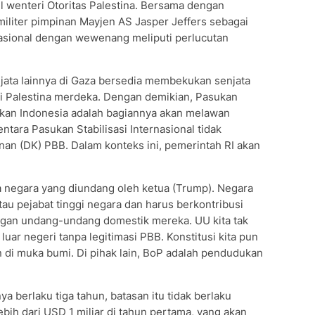
il wenteri Otoritas Palestina. Bersama dengan
ar militer pimpinan Mayjen AS Jasper Jeffers sebagai
nasional dengan wewenang meliputi perlucutan
jata lainnya di Gaza bersedia membekukan senjata
ai Palestina merdeka. Dengan demikian, Pasukan
sukan Indonesia adalah bagiannya akan melawan
tara Pasukan Stabilisasi Internasional tidak
an (DK) PBB. Dalam konteks ini, pemerintah RI akan
 negara yang diundang oleh ketua (Trump). Negara
tau pejabat tinggi negara dan harus berkontribusi
ngan undang-undang domestik mereka. UU kita tak
luar negeri tanpa legitimasi PBB. Konstitusi kita pun
di muka bumi. Di pihak lain, BoP adalah pendudukan
 berlaku tiga tahun, batasan itu tidak berlaku
ih dari USD 1 miliar di tahun pertama, yang akan