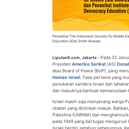
Penasihat The Indonesian Society for Middle Ea
Education (IDe) Smith Alhadar.
Pada 22 Janua
Liputan6.com, Jakarta -
Presiden
Amerika Serikat
(AS)
Dona
atau Board of Peace (BoP), yang mer
Hamas
-
Israel
. Fase pertama yang mu
penukaran sandera Israel dan tahana
dan masuknya bantuan kemanusiaan
Israel masih saja menyerang warga P
obatan yang diizinkan masuk. Bahkan
Palestina (UNRWA) dan menghancurk
pada 1949 yang bertugas mengurusi 
Israel berdiri setahun sebelumnya. Ke