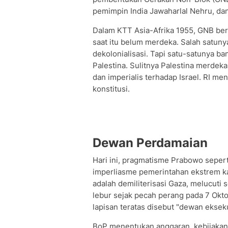
pemimpin India Jawaharlal Nehru, da
Dalam KTT Asia-Afrika 1955, GNB be
saat itu belum merdeka. Salah satun
dekolonialisasi. Tapi satu-satunya b
Palestina. Sulitnya Palestina merde
dan imperialis terhadap Israel. RI m
konstitusi.
Dewan Perdamaian
Hari ini, pragmatisme Prabowo seper
imperliasme pemerintahan ekstrem ka
adalah demiliterisasi Gaza, melucuti
lebur sejak pecah perang pada 7 Oktobe
lapisan teratas disebut "dewan ekseku
BoP menentukan anggaran, kebijakan,