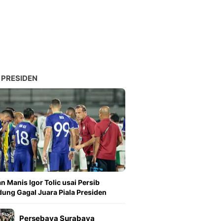
Sport
Berita Bola Terkini, Ja
Klasemen, Hasil Liga
 PRESIDEN
n Manis Igor Tolic usai Persib
ung Gagal Juara Piala Presiden
Persebaya Surabaya