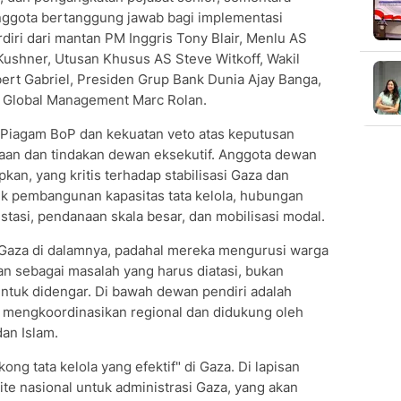
 anggota bertanggung jawab bagi implementasi
diri dari mantan PM Inggris Tony Blair, Menlu AS
ushner, Utusan Khusus AS Steve Witkoff, Wakil
rt Gabriel, Presiden Grup Bank Dunia Ajay Banga,
o Global Management Marc Rolan.
as Piagam BoP dan kekuatan veto atas keputusan
aan dan tindakan dewan eksekutif. Anggota dewan
kan, yang kritis terhadap stabilisasi Gaza dan
uk pembangunan kapasitas tata kelola, hubungan
estasi, pendanaan skala besar, dan mobilisasi modal.
 Gaza di dalamnya, padahal mereka mengurusi warga
kan sebagai masalah yang harus diatasi, bukan
untuk didengar. Di bawah dewan pendiri adalah
 mengkoordinasikan regional dan didukung oleh
dan Islam.
 tata kelola yang efektif" di Gaza. Di lapisan
mite nasional untuk administrasi Gaza, yang akan