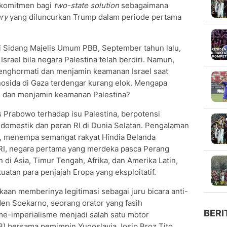
rkomitmen bagi
two-state solution
sebagaimana
ury
yang diluncurkan Trump dalam periode pertama
 Sidang Majelis Umum PBB, September tahun lalu,
rael bila negara Palestina telah berdiri. Namun,
enghormati dan menjamin keamanan Israel saat
osida di Gaza terdengar kurang elok. Mengapa
ti dan menjamin keamanan Palestina?
Prabowo terhadap isu Palestina, berpotensi
 domestik dan peran RI di Dunia Selatan. Pengalaman
e, menempa semangat rakyat Hindia Belanda
 RI, negara pertama yang merdeka pasca Perang
n di Asia, Timur Tengah, Afrika, dan Amerika Latin,
atan para penjajah Eropa yang eksploitatif.
an memberinya legitimasi sebagai juru bicara anti-
den Soekarno, seorang orator yang fasih
BERI
sme-imperialisme menjadi salah satu motor
 bersama pemimpin Yugoslavia Josip Broz Tito,