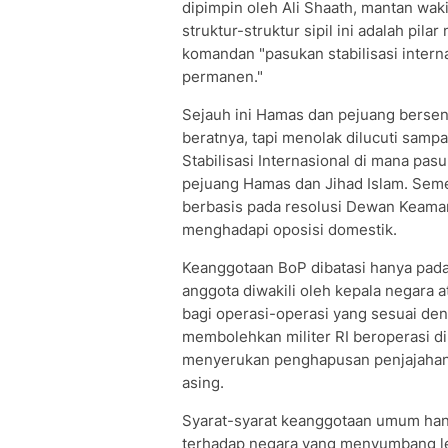
dipimpin oleh Ali Shaath, mantan wak
struktur-struktur sipil ini adalah pil
komandan "pasukan stabilisasi inter
permanen."
Sejauh ini Hamas dan pejuang bersen
beratnya, tapi menolak dilucuti samp
Stabilisasi Internasional di mana pa
pejuang Hamas dan Jihad Islam. Semen
berbasis pada resolusi Dewan Keaman
menghadapi oposisi domestik.
Keanggotaan BoP dibatasi hanya pada
anggota diwakili oleh kepala negara a
bagi operasi-operasi yang sesuai de
membolehkan militer RI beroperasi di 
menyerukan penghapusan penjajahan 
asing.
Syarat-syarat keanggotaan umum hanya
terhadap negara yang menyumbang leb