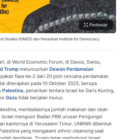
Perbesar
st Studies (ISMES) dan Penasihat Institute for Democracy
ri, di World Economic Forum, di Davos, Swiss,
ld Trump
meluncurkan
Dewan Perdamaian
upakan fase ke-2 dari 20 poin rencana perdamaian
lai diterapkan pada 10 Oktober 2025, berupa
n
Palestina
, penarikan tentara Israel ke Garis Kuning,
 ke
Gaza
tidak berjalan mulus.
alestina, membatasinya jumlah makanan dan obat-
, Israel mengusir Badan PBB urusan Pengungsi
an kantornya di Yerusalem Timur. UNRWA dibentuk
Palestina yang mengalami
ethnic cleansing
saat
ndati demikian, Trump tetap melindungi Israel.