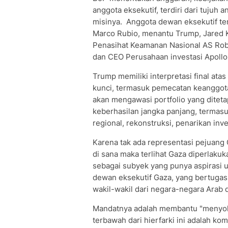
anggota eksekutif, terdiri dari tujuh
misinya. Anggota dewan eksekutif ter
Marco Rubio, menantu Trump, Jared K
Penasihat Keamanan Nasional AS Robe
dan CEO Perusahaan investasi Apoll
Trump memiliki interpretasi final at
kunci, termasuk pemecatan keanggot
akan mengawasi portfolio yang ditetap
keberhasilan jangka panjang, termas
regional, rekonstruksi, penarikan inv
Karena tak ada representasi pejuang
di sana maka terlihat Gaza diperlaku
sebagai subyek yang punya aspirasi 
dewan eksekutif Gaza, yang bertugas
wakil-wakil dari negara-negara Arab 
Mandatnya adalah membantu "menyokong
terbawah dari hierfarki ini adalah ko