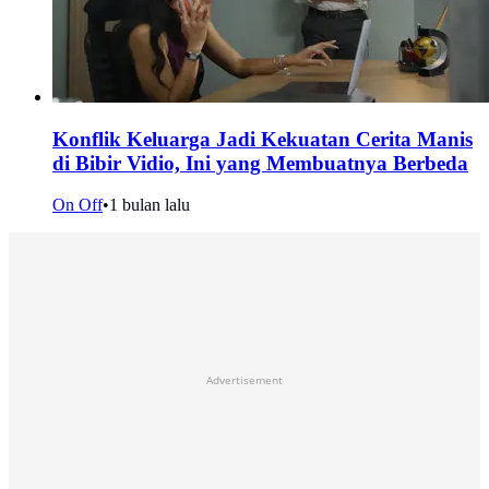
Konflik Keluarga Jadi Kekuatan Cerita Manis
di Bibir Vidio, Ini yang Membuatnya Berbeda
On Off
•
1 bulan lalu
Advertisement