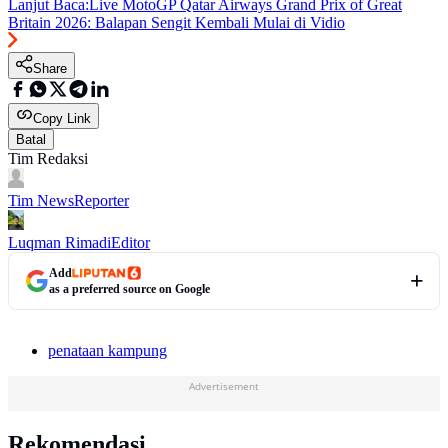
Lanjut Baca:
Live MotoGP Qatar Airways Grand Prix of Great
Britain 2026: Balapan Sengit Kembali Mulai di Vidio
Share
Copy Link
Batal
Tim Redaksi
Tim News
Reporter
Luqman Rimadi
Editor
Add
as a preferred source on Google
penataan kampung
Advertisement
Rekomendasi