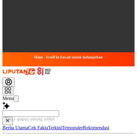
Iklan - Scroll ke bawah untuk melanjutkan
Menu
Tanya apapun tentang artikel ini...
Berita Utama
Cek Fakta
Terkini
Terpopuler
Rekomendasi