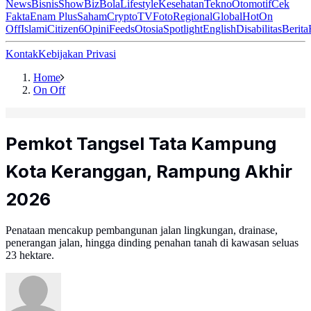
News
Bisnis
ShowBiz
Bola
Lifestyle
Kesehatan
Tekno
Otomotif
Cek
Fakta
Enam Plus
Saham
Crypto
TV
Foto
Regional
Global
Hot
On
Off
Islami
Citizen6
Opini
Feeds
Otosia
Spotlight
English
Disabilitas
Berita
Kontak
Kebijakan Privasi
Home
On Off
Pemkot Tangsel Tata Kampung
Kota Keranggan, Rampung Akhir
2026
Penataan mencakup pembangunan jalan lingkungan, drainase,
penerangan jalan, hingga dinding penahan tanah di kawasan seluas
23 hektare.