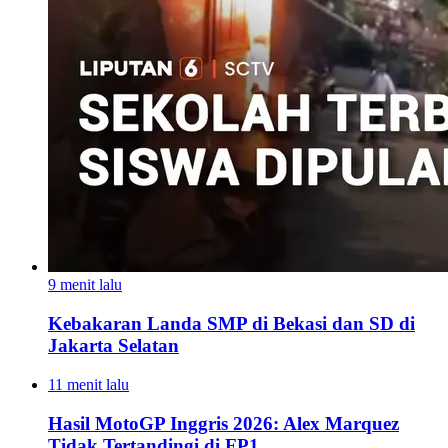
9 menit lalu
Kebakaran Landa SMP di Bekasi dan SD di
Jakarta Selatan
11 menit lalu
Hasil MotoGP Inggris 2026: Alex Marquez
Tidak Tertandingi di FP1