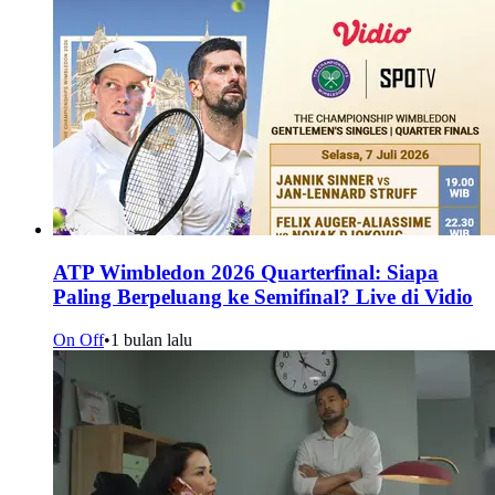
ATP Wimbledon 2026 Quarterfinal: Siapa
Paling Berpeluang ke Semifinal? Live di Vidio
On Off
•
1 bulan lalu