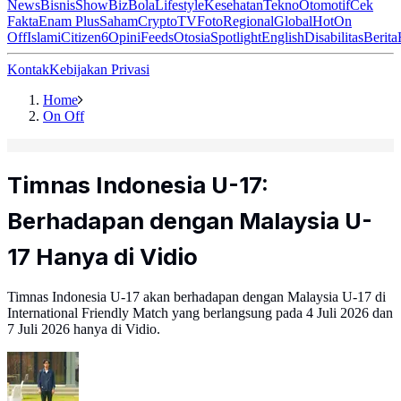
News
Bisnis
ShowBiz
Bola
Lifestyle
Kesehatan
Tekno
Otomotif
Cek
Fakta
Enam Plus
Saham
Crypto
TV
Foto
Regional
Global
Hot
On
Off
Islami
Citizen6
Opini
Feeds
Otosia
Spotlight
English
Disabilitas
Berita
Kontak
Kebijakan Privasi
Home
On Off
Timnas Indonesia U-17:
Berhadapan dengan Malaysia U-
17 Hanya di Vidio
Timnas Indonesia U-17 akan berhadapan dengan Malaysia U-17 di
International Friendly Match yang berlangsung pada 4 Juli 2026 dan
7 Juli 2026 hanya di Vidio.