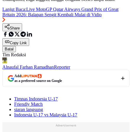
Lanjut Baca:
Live MotoGP Qatar Airways Grand Prix of Great
Britain 2026: Balapan Sengit Kembali Mulai di Vidio
Share
Copy Link
Batal
Tim Redaksi
Alnaufal Farhan Ramadhan
Reporter
Add
as a preferred source on Google
Timnas Indonesia U-17
Friendly Match
siaran langsung
Indonesia U-17 vs Malaysia U-17
Advertisement