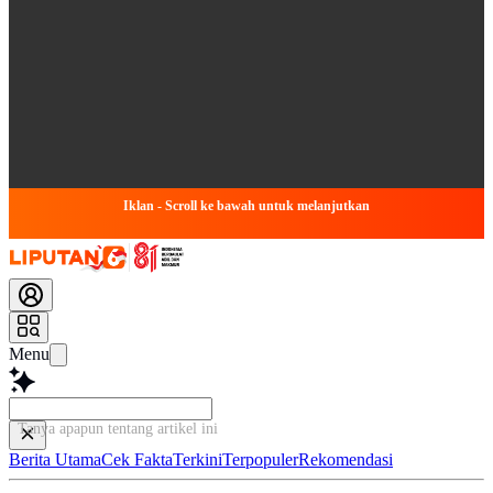
Iklan - Scroll ke bawah untuk melanjutkan
Menu
Tanya apapun tentang artikel ini...
Berita Utama
Cek Fakta
Terkini
Terpopuler
Rekomendasi