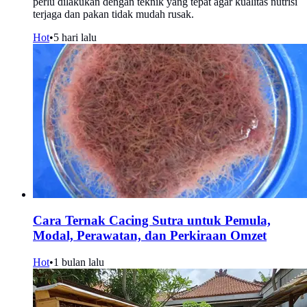
perlu dilakukan dengan teknik yang tepat agar kualitas nutrisi
terjaga dan pakan tidak mudah rusak.
Hot
•
5 hari lalu
Cara Ternak Cacing Sutra untuk Pemula,
Modal, Perawatan, dan Perkiraan Omzet
Hot
•
1 bulan lalu