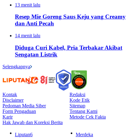
13 menit lalu
Resep Mie Goreng Saus Keju yang Creamy
dan Anti Pecah
14 menit lalu
Diduga Curi Kabel, Pria Terbakar Akibat
Sengatan Listrik
Selengkapnya
Kontak
Redaksi
Disclaimer
Kode Etik
Pedoman Media Siber
Sitemap
Form Pengaduan
Tentang Kami
Karir
Metode Cek Fakta
Hak Jawab dan Koreksi Berita
Liputan6
Merdeka