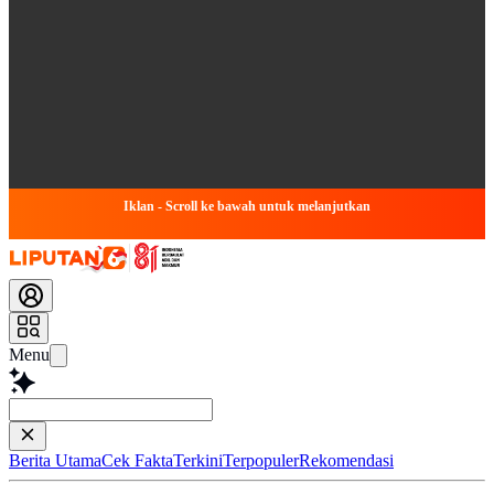
Iklan - Scroll ke bawah untuk melanjutkan
Menu
Simpulkan Art
Berita Utama
Cek Fakta
Terkini
Terpopuler
Rekomendasi