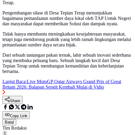
Terap.
Pengembangan silase di Desa Tepian Terap menunjukkan
bagaimana pemanfaatan sumber daya lokal oleh TAP Untuk Negeri
dan masyarakat dapat memberikan Solusi dan dampak nyata.
Tidak hanya membantu meningkatkan kesejahteraan masyarakat,
tetapi juga mendorong praktik yang lebih ramah lingkungan melalui
pemanfaatan sumber daya secara bijak.
Dari sebuah tantangan pakan ternak, lahir sebuah inovasi sederhana
yang membuka peluang baru. Sebuah langkah kecil dari Desa
Tepian Terap untuk membangun kemandirian dan keberlanjutan
bersama.
Lanjut Baca:
Live MotoGP Qatar Airways Grand Prix of Great
Britain 2026: Balapan Sengit Kembali Mulai di Vidio
Share
Copy Link
Batal
Tim Redaksi