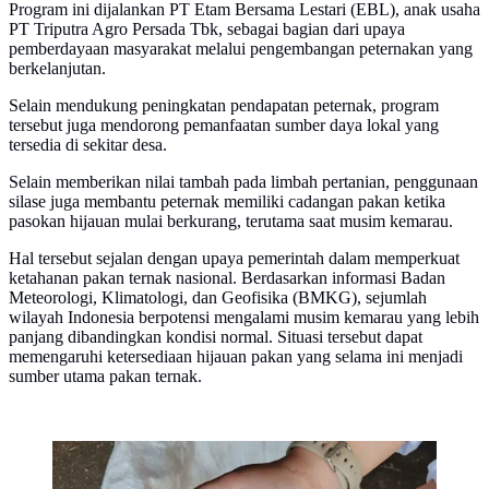
Program ini dijalankan PT Etam Bersama Lestari (EBL), anak usaha
PT Triputra Agro Persada Tbk, sebagai bagian dari upaya
pemberdayaan masyarakat melalui pengembangan peternakan yang
berkelanjutan.
Selain mendukung peningkatan pendapatan peternak, program
tersebut juga mendorong pemanfaatan sumber daya lokal yang
tersedia di sekitar desa.
Selain memberikan nilai tambah pada limbah pertanian, penggunaan
silase juga membantu peternak memiliki cadangan pakan ketika
pasokan hijauan mulai berkurang, terutama saat musim kemarau.
Hal tersebut sejalan dengan upaya pemerintah dalam memperkuat
ketahanan pakan ternak nasional. Berdasarkan informasi Badan
Meteorologi, Klimatologi, dan Geofisika (BMKG), sejumlah
wilayah Indonesia berpotensi mengalami musim kemarau yang lebih
panjang dibandingkan kondisi normal. Situasi tersebut dapat
memengaruhi ketersediaan hijauan pakan yang selama ini menjadi
sumber utama pakan ternak.
Tongkol jagung yang selama ini kerap menjadi limbah
pascapanen di Desa Tepian Terap, Kecamatan