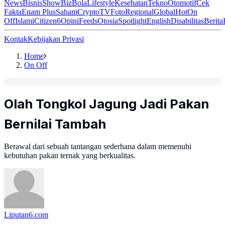
News
Bisnis
ShowBiz
Bola
Lifestyle
Kesehatan
Tekno
Otomotif
Cek
Fakta
Enam Plus
Saham
Crypto
TV
Foto
Regional
Global
Hot
On
Off
Islami
Citizen6
Opini
Feeds
Otosia
Spotlight
English
Disabilitas
Berita
Kontak
Kebijakan Privasi
Home
On Off
Olah Tongkol Jagung Jadi Pakan
Bernilai Tambah
Berawal dari sebuah tantangan sederhana dalam memenuhi
kebutuhan pakan ternak yang berkualitas.
Liputan6.com