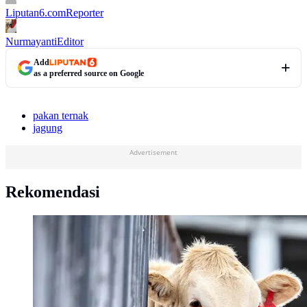
Liputan6.com
Reporter
Nurmayanti
Editor
Add
as a preferred source on Google
pakan ternak
jagung
Advertisement
Rekomendasi