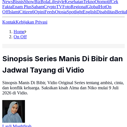
News
Bisnis
ShowBiz
Bola
Lifestyle
Kesehatan
Tekno
Otomotif
Cek
Fakta
Enam Plus
Saham
Crypto
TV
Foto
Regional
Global
Hot
On
Off
Islami
Citizen6
Opini
Feeds
Otosia
Spotlight
English
Disabilitas
Berita
Kontak
Kebijakan Privasi
Home
On Off
Sinopsis Series Manis Di Bibir dan
Jadwal Tayang di Vidio
Sinopsis Manis Di Bibir, Vidio Original Series tentang ambisi, cinta,
dan konflik keluarga. Saksikan kisah Alma dan Niko mulai 9 Juli
2026 di Vidio.
Layli Maghfirah