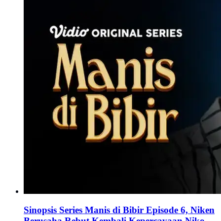
Sinopsis Series Manis di Bibir Episode 6, Niken
Berusaha Rebut Kembali Kepercayaan Niko