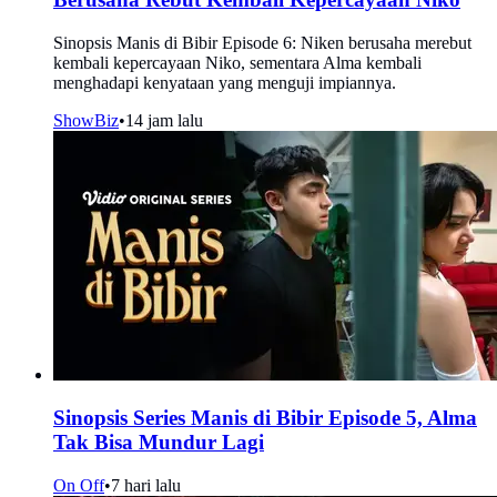
Sinopsis Manis di Bibir Episode 6: Niken berusaha merebut
kembali kepercayaan Niko, sementara Alma kembali
menghadapi kenyataan yang menguji impiannya.
ShowBiz
•
14 jam lalu
Sinopsis Series Manis di Bibir Episode 5, Alma
Tak Bisa Mundur Lagi
On Off
•
7 hari lalu