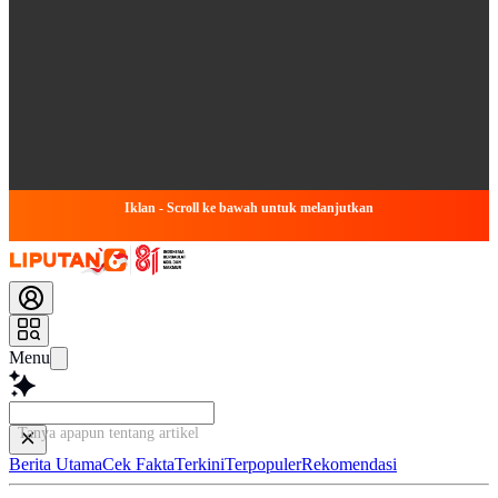
Iklan - Scroll ke bawah untuk melanjutkan
Menu
Tanya apapun tentang artikel ini...
Berita Utama
Cek Fakta
Terkini
Terpopuler
Rekomendasi