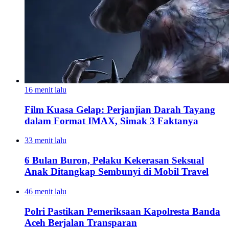
16 menit lalu
Film Kuasa Gelap: Perjanjian Darah Tayang
dalam Format IMAX, Simak 3 Faktanya
33 menit lalu
6 Bulan Buron, Pelaku Kekerasan Seksual
Anak Ditangkap Sembunyi di Mobil Travel
46 menit lalu
Polri Pastikan Pemeriksaan Kapolresta Banda
Aceh Berjalan Transparan