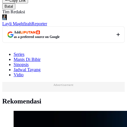
Copy Link
Batal
Tim Redaksi
Layli Maghfirah
Reporter
Add
as a preferred source on Google
Series
Manis Di Bibir
Sinopsis
Jadwal Tayang
Vidio
Advertisement
Rekomendasi