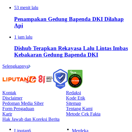
53 menit lalu
Penampakan Gedung Bapenda DKI Dilahap
Api
1 jam lalu
Dishub Terapkan Rekayasa Lalu Lintas Imbas
Kebakaran Gedung Bapenda DKI
Selengkapnya
Kontak
Redaksi
Disclaimer
Kode Etik
Pedoman Media Siber
Sitemap
Form Pengaduan
Tentang Kami
Karir
Metode Cek Fakta
Hak Jawab dan Koreksi Berita
Liputan6
Merdeka