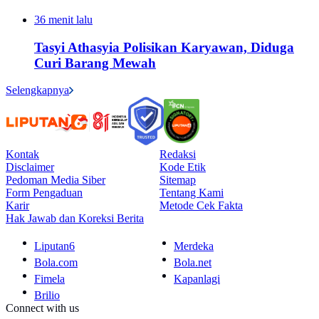
36 menit lalu
Tasyi Athasyia Polisikan Karyawan, Diduga
Curi Barang Mewah
Selengkapnya
Kontak
Redaksi
Disclaimer
Kode Etik
Pedoman Media Siber
Sitemap
Form Pengaduan
Tentang Kami
Karir
Metode Cek Fakta
Hak Jawab dan Koreksi Berita
Liputan6
Merdeka
Bola.com
Bola.net
Fimela
Kapanlagi
Brilio
Connect with us