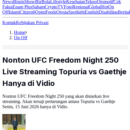
News
Bisnis
ShowBiz
Bola
Lifestyle
Kesehatan
Tekno
Otomotif
Cek
Fakta
Enam Plus
Saham
Crypto
TV
Foto
Regional
Global
Hot
On
Off
Islami
Citizen6
Opini
Feeds
Otosia
Spotlight
English
Disabilitas
Berita
Kontak
Kebijakan Privasi
Home
On Off
Nonton UFC Freedom Night 250
Live Streaming Topuria vs Gaethje
Hanya di Vidio
Nonton UFC Freedom Night 250 yang akan disiarkan live
streaming. Akan tersaji pertarungan antara Topuria vs Gaethje
Senin, 15 Juni 2026 hanya di Vidio.