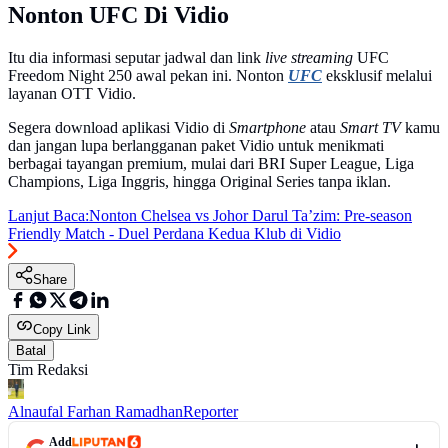
Nonton UFC Di Vidio
Itu dia informasi seputar jadwal dan link
live streaming
UFC
Freedom Night 250 awal pekan ini. Nonton
UFC
eksklusif melalui
layanan OTT Vidio.
Segera download aplikasi Vidio di
Smartphone
atau
Smart TV
kamu
dan jangan lupa berlangganan paket Vidio untuk menikmati
berbagai tayangan premium, mulai dari BRI Super League, Liga
Champions, Liga Inggris, hingga Original Series tanpa iklan.
Lanjut Baca:
Nonton Chelsea vs Johor Darul Ta’zim: Pre-season
Friendly Match - Duel Perdana Kedua Klub di Vidio
Share
Copy Link
Batal
Tim Redaksi
Alnaufal Farhan Ramadhan
Reporter
Add