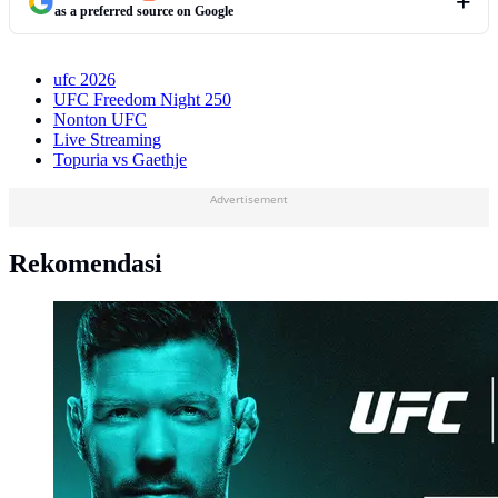
as a preferred source on Google
ufc 2026
UFC Freedom Night 250
Nonton UFC
Live Streaming
Topuria vs Gaethje
Advertisement
Rekomendasi