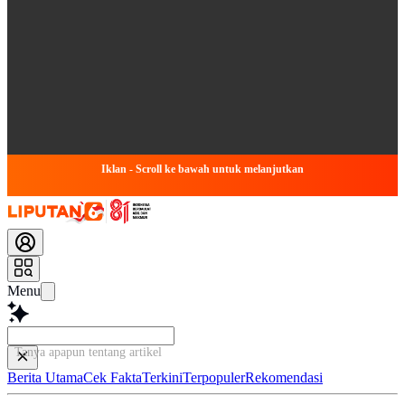
Iklan - Scroll ke bawah untuk melanjutkan
Menu
Tanya apapun tentang artikel ini...
Berita Utama
Cek Fakta
Terkini
Terpopuler
Rekomendasi