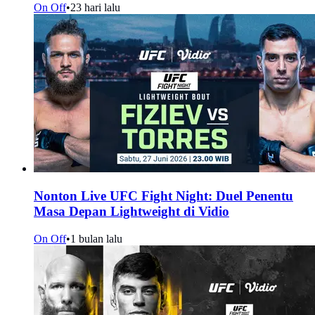
On Off
•
23 hari lalu
Nonton Live UFC Fight Night: Duel Penentu
Masa Depan Lightweight di Vidio
On Off
•
1 bulan lalu