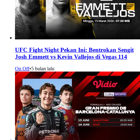
UFC Fight Night Pekan Ini: Bentrokan Sengit
Josh Emmett vs Kevin Vallejos di Vegas 114
On Off
•
5 bulan lalu