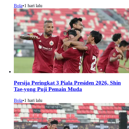
Bola
•
1 hari lalu
Persija Peringkat 3 Piala Presiden 2026, Shin
Tae-yong Puji Pemain Muda
Bola
•
1 hari lalu