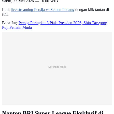
Sabtu, 23 Mei 2026 — 16.00 WIB
Link
live streaming Persija vs Semen Padang
dengan klik tautan di
sini.
Baca Juga
Persija Peringkat 3 Piala Presiden 2026, Shin Tae-yong
Puji Pemain Muda
Advertisement
Nonton BRI Super League Eksklusif di