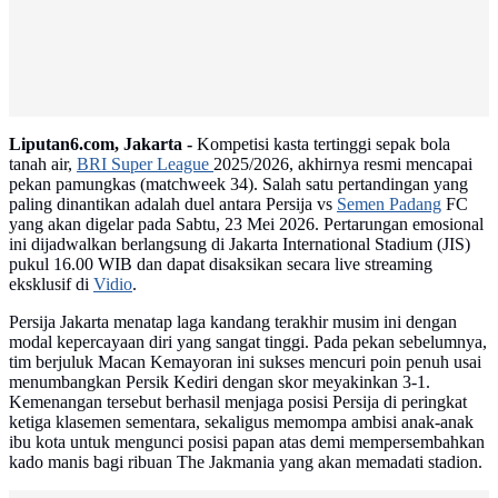
Liputan6.com, Jakarta -
Kompetisi kasta tertinggi sepak bola
tanah air,
BRI Super League
2025/2026, akhirnya resmi mencapai
pekan pamungkas (matchweek 34). Salah satu pertandingan yang
paling dinantikan adalah duel antara Persija vs
Semen Padang
FC
yang akan digelar pada Sabtu, 23 Mei 2026. Pertarungan emosional
ini dijadwalkan berlangsung di Jakarta International Stadium (JIS)
pukul 16.00 WIB dan dapat disaksikan secara live streaming
eksklusif di
Vidio
.
Persija Jakarta menatap laga kandang terakhir musim ini dengan
modal kepercayaan diri yang sangat tinggi. Pada pekan sebelumnya,
tim berjuluk Macan Kemayoran ini sukses mencuri poin penuh usai
menumbangkan Persik Kediri dengan skor meyakinkan 3-1.
Kemenangan tersebut berhasil menjaga posisi Persija di peringkat
ketiga klasemen sementara, sekaligus memompa ambisi anak-anak
ibu kota untuk mengunci posisi papan atas demi mempersembahkan
kado manis bagi ribuan The Jakmania yang akan memadati stadion.