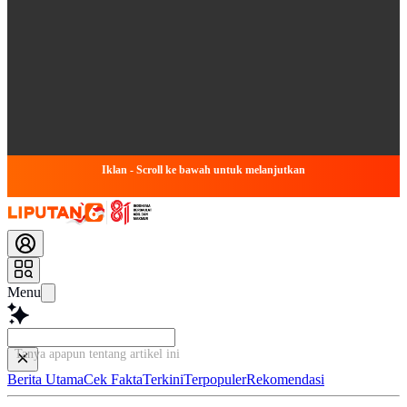
Iklan - Scroll ke bawah untuk melanjutkan
Menu
Tanya apapun tentang artikel ini...
Berita Utama
Cek Fakta
Terkini
Terpopuler
Rekomendasi