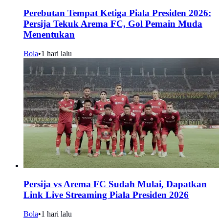
Perebutan Tempat Ketiga Piala Presiden 2026:
Persija Tekuk Arema FC, Gol Pemain Muda
Menentukan
Bola
•
1 hari lalu
Persija vs Arema FC Sudah Mulai, Dapatkan
Link Live Streaming Piala Presiden 2026
Bola
•
1 hari lalu