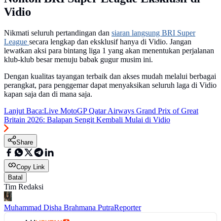
Vidio
Nikmati seluruh pertandingan dan
siaran langsung BRI Super
League
secara lengkap dan eksklusif hanya di Vidio. Jangan
lewatkan aksi para bintang liga 1 yang akan menentukan perjalanan
klub-klub besar menuju babak gugur musim ini.
Dengan kualitas tayangan terbaik dan akses mudah melalui berbagai
perangkat, para penggemar dapat menyaksikan seluruh laga di Vidio
kapan saja dan di mana saja.
Lanjut Baca:
Live MotoGP Qatar Airways Grand Prix of Great
Britain 2026: Balapan Sengit Kembali Mulai di Vidio
Share
Copy Link
Batal
Tim Redaksi
Muhammad Disha Brahmana Putra
Reporter