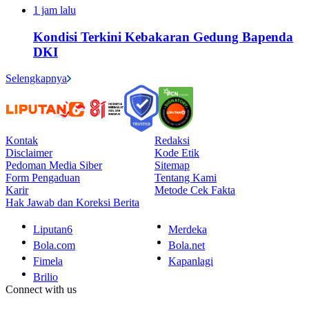
1 jam lalu
Kondisi Terkini Kebakaran Gedung Bapenda
DKI
Selengkapnya
Kontak
Redaksi
Disclaimer
Kode Etik
Pedoman Media Siber
Sitemap
Form Pengaduan
Tentang Kami
Karir
Metode Cek Fakta
Hak Jawab dan Koreksi Berita
Liputan6
Merdeka
Bola.com
Bola.net
Fimela
Kapanlagi
Brilio
Connect with us