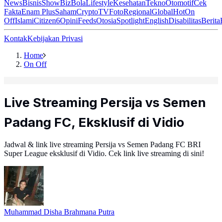
News
Bisnis
ShowBiz
Bola
Lifestyle
Kesehatan
Tekno
Otomotif
Cek
Fakta
Enam Plus
Saham
Crypto
TV
Foto
Regional
Global
Hot
On
Off
Islami
Citizen6
Opini
Feeds
Otosia
Spotlight
English
Disabilitas
Berita
Kontak
Kebijakan Privasi
Home
On Off
Live Streaming Persija vs Semen
Padang FC, Eksklusif di Vidio
Jadwal & link live streaming Persija vs Semen Padang FC BRI
Super League eksklusif di Vidio. Cek link live streaming di sini!
Muhammad Disha Brahmana Putra