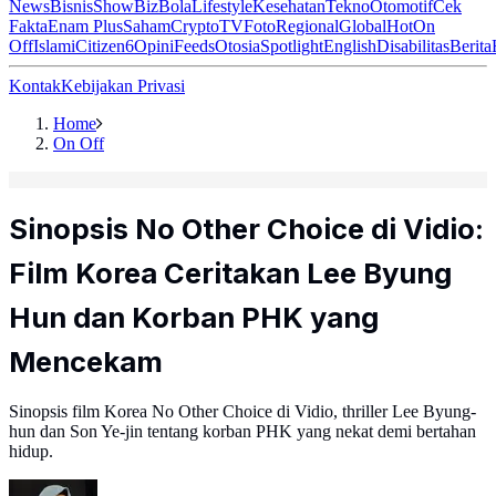
News
Bisnis
ShowBiz
Bola
Lifestyle
Kesehatan
Tekno
Otomotif
Cek
Fakta
Enam Plus
Saham
Crypto
TV
Foto
Regional
Global
Hot
On
Off
Islami
Citizen6
Opini
Feeds
Otosia
Spotlight
English
Disabilitas
Berita
Kontak
Kebijakan Privasi
Home
On Off
Sinopsis No Other Choice di Vidio:
Film Korea Ceritakan Lee Byung
Hun dan Korban PHK yang
Mencekam
Sinopsis film Korea No Other Choice di Vidio, thriller Lee Byung-
hun dan Son Ye-jin tentang korban PHK yang nekat demi bertahan
hidup.