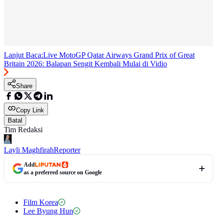
Lanjut Baca:
Live MotoGP Qatar Airways Grand Prix of Great
Britain 2026: Balapan Sengit Kembali Mulai di Vidio
Share
Copy Link
Batal
Tim Redaksi
Layli Maghfirah
Reporter
Add
as a preferred source on Google
Film Korea
Lee Byung Hun