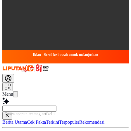
Iklan - Scroll ke bawah untuk melanjutkan
Menu
Tanya apapun tentang artikel ini...
Berita Utama
Cek Fakta
Terkini
Terpopuler
Rekomendasi