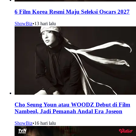
6 Film Korea Resmi Maju Seleksi Oscars 2027
ShowBiz
•
13 hari lalu
Cho Seung Youn atau WOODZ Debut di Film
Nambeol, Jadi Pemanah Andal Era Joseon
ShowBiz
•
16 hari lalu