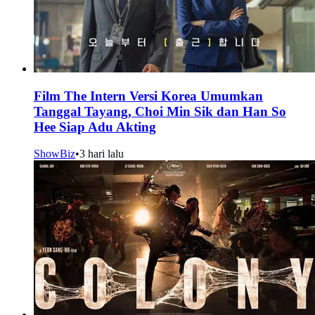
Film The Intern Versi Korea Umumkan
Tanggal Tayang, Choi Min Sik dan Han So
Hee Siap Adu Akting
ShowBiz
•
3 hari lalu