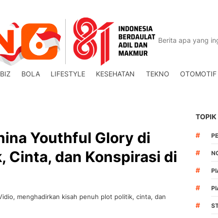
BIZ
BOLA
LIFESTYLE
KESEHATAN
TEKNO
OTOMOTIF
TOPIK
ina Youthful Glory di
#
P
k, Cinta, dan Konspirasi di
#
N
#
PI
#
PI
Vidio, menghadirkan kisah penuh plot politik, cinta, dan
#
S