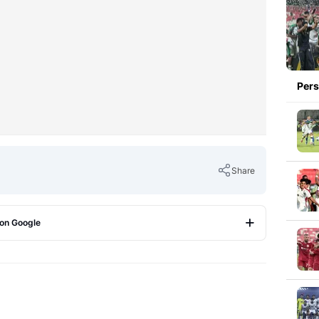
Pers
Share
 on Google
Copy Link