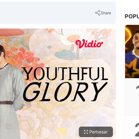
Share
POP
Copy Link
Perbesar