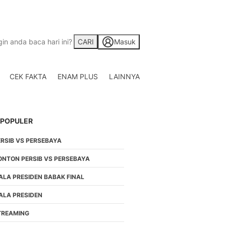
CARI
Masuk
CEK FAKTA
ENAM PLUS
LAINNYA
Saham
Berita Saham, Investas
Indonesia
 POPULER
Crypto
Berita Crypto Hari Ini
ERSIB VS PERSEBAYA
TV
Kumpulan Video Berita
ONTON PERSIB VS PERSEBAYA
Liputan Berita Terkini
ALA PRESIDEN BABAK FINAL
Foto
Galeri Photo Menarik B
ALA PRESIDEN
Di Liputan6.com
TREAMING
Regional