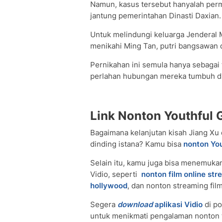
Namun, kasus tersebut hanyalah per
jantung pemerintahan Dinasti Daxian.
Untuk melindungi keluarga Jenderal M
menikahi Ming Tan, putri bangsawan da
Pernikahan ini semula hanya sebagai 
perlahan hubungan mereka tumbuh di
Link Nonton Youthful G
Bagaimana kelanjutan kisah Jiang Xu 
dinding istana? Kamu bisa
nonton You
Selain itu, kamu juga bisa menemukan
Vidio, seperti
nonton film online str
hollywood
, dan nonton streaming fil
Segera
download
aplikasi Vidio
di po
untuk menikmati pengalaman nonton t