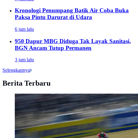
Kronologi Penumpang Batik Air Coba Buka
Paksa Pintu Darurat di Udara
6 jam lalu
950 Dapur MBG Diduga Tak Layak Sanitasi,
BGN Ancam Tutup Permanen
3 jam lalu
Selengkapnya
Berita Terbaru