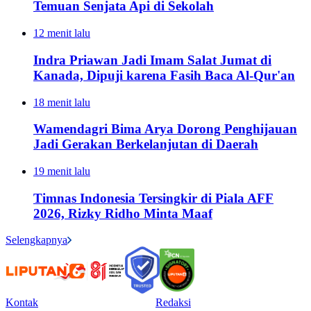
Temuan Senjata Api di Sekolah
12 menit lalu
Indra Priawan Jadi Imam Salat Jumat di
Kanada, Dipuji karena Fasih Baca Al-Qur'an
18 menit lalu
Wamendagri Bima Arya Dorong Penghijauan
Jadi Gerakan Berkelanjutan di Daerah
19 menit lalu
Timnas Indonesia Tersingkir di Piala AFF
2026, Rizky Ridho Minta Maaf
Selengkapnya
Kontak
Redaksi