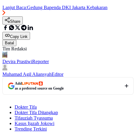
Lanjut Baca:
Gedung Bapenda DKI Jakarta Kebakaran
Share
Copy Link
Batal
Tim Redaksi
Devira Prastiwi
Reporter
Muhamad Agil Aliansyah
Editor
Add
as a preferred source on Google
Dokter Tifa
Dokter Tifa Ditangkap
Tifauziah Tyassuma
Kasus Ijazah Jokowi
Trending Terkini