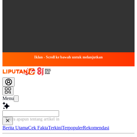
Iklan - Scroll ke bawah untuk melanjutkan
Menu
Tanya apapun tentang artikel ini...
Berita Utama
Cek Fakta
Terkini
Terpopuler
Rekomendasi