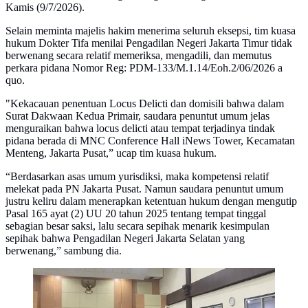
Kamis (9/7/2026).
Selain meminta majelis hakim menerima seluruh eksepsi, tim kuasa
hukum Dokter Tifa menilai Pengadilan Negeri Jakarta Timur tidak
berwenang secara relatif memeriksa, mengadili, dan memutus
perkara pidana Nomor Reg: PDM-133/M.1.14/Eoh.2/06/2026 a
quo.
"Kekacauan penentuan Locus Delicti dan domisili bahwa dalam
Surat Dakwaan Kedua Primair, saudara penuntut umum jelas
menguraikan bahwa locus delicti atau tempat terjadinya tindak
pidana berada di MNC Conference Hall iNews Tower, Kecamatan
Menteng, Jakarta Pusat,” ucap tim kuasa hukum.
“Berdasarkan asas umum yurisdiksi, maka kompetensi relatif
melekat pada PN Jakarta Pusat. Namun saudara penuntut umum
justru keliru dalam menerapkan ketentuan hukum dengan mengutip
Pasal 165 ayat (2) UU 20 tahun 2025 tentang tempat tinggal
sebagian besar saksi, lalu secara sepihak menarik kesimpulan
sepihak bahwa Pengadilan Negeri Jakarta Selatan yang
berwenang,” sambung dia.
Sidang eksepsi Dokter Tifa di Pengadilan Negeri
Jakarta Timur, Kamis (9/7/2026). (Liputan6.com/Devira
Prastiwi).