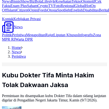
News
Bisnis
ShowBiz
Bola
Lifestyle
Kesehatan
Tekno
Otomotif
Cek
Fakta
Enam Plus
Saham
Crypto
TV
Foto
Regional
Global
Hot
On
Off
Islami
Citizen6
Opini
Feeds
Otosia
Spotlight
English
Disabilitas
Berita
Kontak
Kebijakan Privasi
News
Politik
Peristiwa
Megapolitan
Rajut
Liputan Khusus
Infografis
Zona
MPR RI
Warta DPR
Home
News
Peristiwa
Kubu Dokter Tifa Minta Hakim
Tolak Dakwaan Jaksa
Permintaan itu disampaikan kubu Dokter Tifa dalam sidang lanjutan
digelar di Pengadilan Negeri Jakarta Timur, Kamis (9/7/2026).