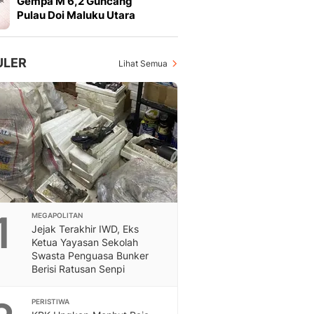
Gempa M 6,2 Guncang
Feeds
Pulau Doi Maluku Utara
Feeds Liputan6: Kumpul
Terbaru Harian
Otosia
ULER
Lihat Semua
Otosia
Spotlight
Berita Terkini, Kabar Te
Dan Dunia - Liputan6.
English
Exploring Knowledge, T
En.Liputan6.com
Disabilitas
Disabilitas Berita Terkini
1
MEGAPOLITAN
Harian, Berita Terbaru,
Jejak Terakhir IWD, Eks
Berita
Ketua Yayasan Sekolah
Berita Hari Ini Politik,
Swasta Penguasa Bunker
Health
Berisi Ratusan Senpi
Kabar Berita Terbaru D
Diet, Herbal Terbaik
PERISTIWA