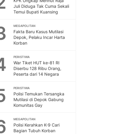
2
KPK Ungkap Menhut Raja
Sport
Juli Diduga Tak Cuma Sekali
Berita Bola Terkini, Ja
Temui Bupati Kuansing
Klasemen, Hasil Liga
3
MEGAPOLITAN
Fakta Baru Kasus Mutilasi
Depok, Pelaku Incar Harta
Korban
4
PERISTIWA
War Tiket HUT ke-81 RI
Diserbu 128 Ribu Orang,
Peserta dari 14 Negara
5
PERISTIWA
Polisi Temukan Tersangka
Mutilasi di Depok Gabung
Komunitas Gay
6
MEGAPOLITAN
Polisi Kerahkan K-9 Cari
Bagian Tubuh Korban