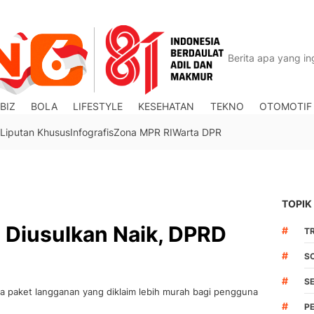
BIZ
BOLA
LIFESTYLE
KESEHATAN
TEKNO
OTOMOTIF
Liputan Khusus
Infografis
Zona MPR RI
Warta DPR
TOPIK
a Diusulkan Naik, DPRD
#
TR
#
S
#
S
ema paket langganan yang diklaim lebih murah bagi pengguna
#
P