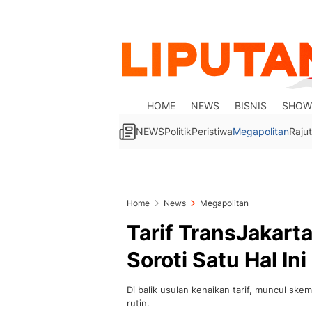
HOME
NEWS
BISNIS
SHOW
NEWS
Politik
Peristiwa
Megapolitan
Rajut
Home
News
Megapolitan
Tarif TransJakart
Soroti Satu Hal Ini
Di balik usulan kenaikan tarif, muncul sk
rutin.