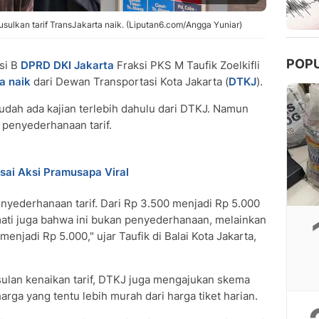
ulkan tarif TransJakarta naik. (Liputan6.com/Angga Yuniar)
POP
si B
DPRD DKI Jakarta
Fraksi PKS M Taufik Zoelkifli
a naik
dari Dewan Transportasi Kota Jakarta (
DTKJ
).
sudah ada kajian terlebih dahulu dari DTKJ. Namun
t penyederhanaan tarif.
Usai Aksi Pramusapa Viral
enyederhanaan tarif. Dari Rp 3.500 menjadi Rp 5.000
mati juga bahwa ini bukan penyederhanaan, melainkan
enjadi Rp 5.000," ujar Taufik di Balai Kota Jakarta,
sulan kenaikan tarif, DTKJ juga mengajukan skema
rga yang tentu lebih murah dari harga tiket harian.