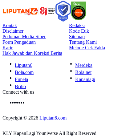
Kontak
Redaksi
Disclaimer
Kode Etik
Pedoman Media Siber
Sitemap
Form Pengaduan
Tentang Kami
Karir
Metode Cek Fakta
Hak Jawab dan Koreksi Berita
Liputan6
Merdeka
Bola.com
Bola.net
Fimela
Kapanlagi
Brilio
Connect with us
Copyright © 2026
Liputan6.com
KLY KapanLagi Youniverse All Right Reserved.