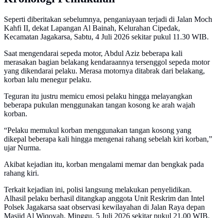
Seperti diberitakan sebelumnya, penganiayaan terjadi di Jalan Moch
Kahfi II, dekat Lapangan Al Bainah, Kelurahan Cipedak,
Kecamatan Jagakarsa, Sabtu, 4 Juli 2026 sekitar pukul 11.30 WIB.
Saat mengendarai sepeda motor, Abdul Aziz beberapa kali
merasakan bagian belakang kendaraannya tersenggol sepeda motor
yang dikendarai pelaku. Merasa motornya ditabrak dari belakang,
korban lalu menegur pelaku.
Teguran itu justru memicu emosi pelaku hingga melayangkan
beberapa pukulan menggunakan tangan kosong ke arah wajah
korban.
“Pelaku memukul korban menggunakan tangan kosong yang
dikepal beberapa kali hingga mengenai rahang sebelah kiri korban,”
ujar Nurma.
Akibat kejadian itu, korban mengalami memar dan bengkak pada
rahang kiri.
Terkait kejadian ini, polisi langsung melakukan penyelidikan.
Alhasil pelaku berhasil ditangkap anggota Unit Reskrim dan Intel
Polsek Jagakarsa saat observasi kewilayahan di Jalan Raya depan
Masjid Al Wiqoyah, Minggu, 5 Juli 2026 sekitar pukul 21.00 WIB.