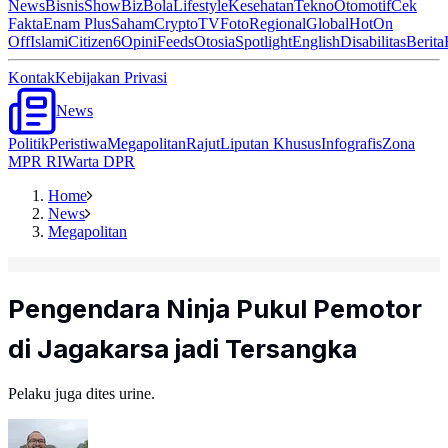
News
Bisnis
ShowBiz
Bola
Lifestyle
Kesehatan
Tekno
Otomotif
Cek
Fakta
Enam Plus
Saham
Crypto
TV
Foto
Regional
Global
Hot
On
Off
Islami
Citizen6
Opini
Feeds
Otosia
Spotlight
English
Disabilitas
Berita
Kontak
Kebijakan Privasi
News
Politik
Peristiwa
Megapolitan
Rajut
Liputan Khusus
Infografis
Zona
MPR RI
Warta DPR
Home
News
Megapolitan
Pengendara Ninja Pukul Pemotor
di Jagakarsa jadi Tersangka
Pelaku juga dites urine.