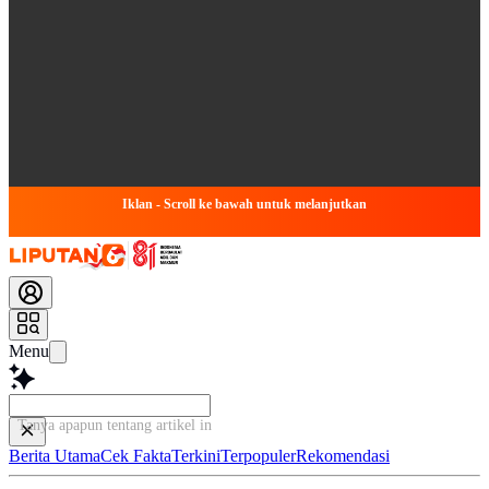
Iklan - Scroll ke bawah untuk melanjutkan
Menu
Tanya apapun tentang artikel ini...
Berita Utama
Cek Fakta
Terkini
Terpopuler
Rekomendasi