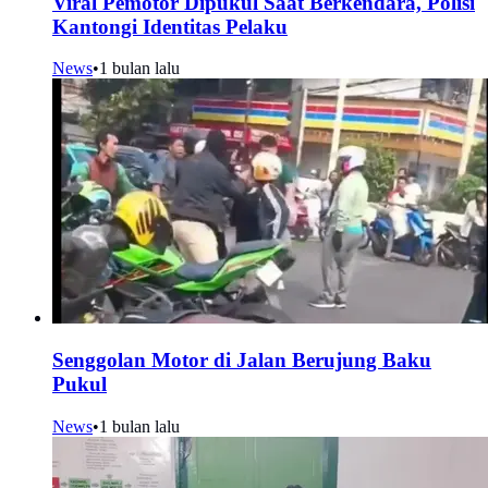
Viral Pemotor Dipukul Saat Berkendara, Polisi
Kantongi Identitas Pelaku
News
•
1 bulan lalu
Senggolan Motor di Jalan Berujung Baku
Pukul
News
•
1 bulan lalu