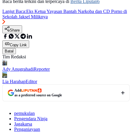
Baca berita terkini dan terpercaya di
Berita Liputan6
Lanjut Baca:
Eks Ketua Yayasan Bantah Narkoba dan CD Porno di
Sekolah Jaksel Miliknya
Share
Copy Link
Batal
Tim Redaksi
Ady Anugrahadi
Reporter
Lia Harahap
Editor
Add
as a preferred source on Google
pemukulan
Pengendara Ninja
Jagakarsa
Penganiayaan