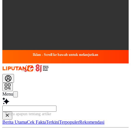
Iklan - Scroll ke bawah untuk melanjutkan
Menu
Tanya apapun tentang artikel ini...
Berita Utama
Cek Fakta
Terkini
Terpopuler
Rekomendasi