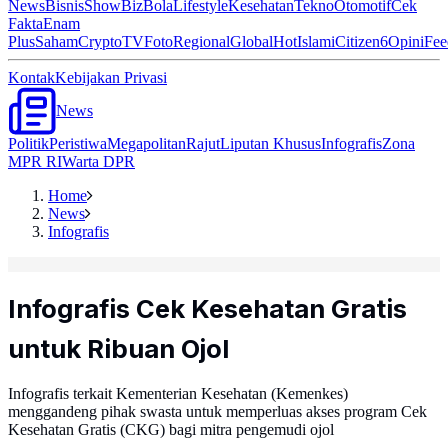
News
Bisnis
ShowBiz
Bola
Lifestyle
Kesehatan
Tekno
Otomotif
Cek
Fakta
Enam
Plus
Saham
Crypto
TV
Foto
Regional
Global
Hot
Islami
Citizen6
Opini
Fee
Kontak
Kebijakan Privasi
News
Politik
Peristiwa
Megapolitan
Rajut
Liputan Khusus
Infografis
Zona
MPR RI
Warta DPR
Home
News
Infografis
Infografis Cek Kesehatan Gratis
untuk Ribuan Ojol
Infografis terkait Kementerian Kesehatan (Kemenkes)
menggandeng pihak swasta untuk memperluas akses program Cek
Kesehatan Gratis (CKG) bagi mitra pengemudi ojol