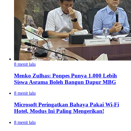
8 menit lalu
Menko Zulhas: Ponpes Punya 1.000 Lebih
Siswa Asrama Boleh Bangun Dapur MBG
8 menit lalu
Microsoft Peringatkan Bahaya Pakai Wi-Fi
Hotel, Modus Ini Paling Mengerikan!
8 menit lalu