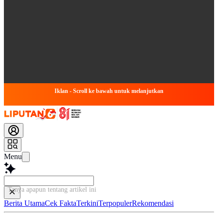
Iklan - Scroll ke bawah untuk melanjutkan
Menu
Tanya apapun tentang artikel ini...
Berita Utama
Cek Fakta
Terkini
Terpopuler
Rekomendasi