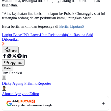
waktu lama, tersangka tidak kunjung datang dan korban tindak
kejahatan.
“Atas kejahatan itu, korban melapor ke Polsek Cimanggis, saat ini
tersangka sedang dalam perburuan kami,” pungkas Made.
Baca berita terkini dan terpercaya di
Berita Liputan6
Lanjut Baca:
JPO 'Love-Hate Relationship' di Rasuna Said
Dibongkar
Share
Copy Link
Batal
Tim Redaksi
Dicky Agung Prihanto
Reporter
Ahmad Apriyono
Editor
Add
as a preferred source on Google