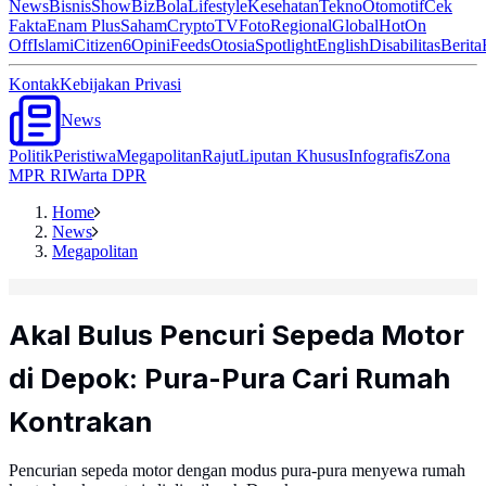
News
Bisnis
ShowBiz
Bola
Lifestyle
Kesehatan
Tekno
Otomotif
Cek
Fakta
Enam Plus
Saham
Crypto
TV
Foto
Regional
Global
Hot
On
Off
Islami
Citizen6
Opini
Feeds
Otosia
Spotlight
English
Disabilitas
Berita
Kontak
Kebijakan Privasi
News
Politik
Peristiwa
Megapolitan
Rajut
Liputan Khusus
Infografis
Zona
MPR RI
Warta DPR
Home
News
Megapolitan
Akal Bulus Pencuri Sepeda Motor
di Depok: Pura-Pura Cari Rumah
Kontrakan
Pencurian sepeda motor dengan modus pura-pura menyewa rumah