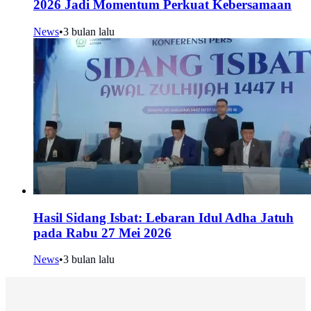
2026 Jadi Momentum Perkuat Kebersamaan
News
•
3 bulan lalu
Hasil Sidang Isbat: Lebaran Idul Adha Jatuh
pada Rabu 27 Mei 2026
News
•
3 bulan lalu