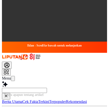
Iklan - Scroll ke bawah untuk melanjutkan
Menu
Tanya apapun tentang artikel ini...
Berita Utama
Cek Fakta
Terkini
Terpopuler
Rekomendasi