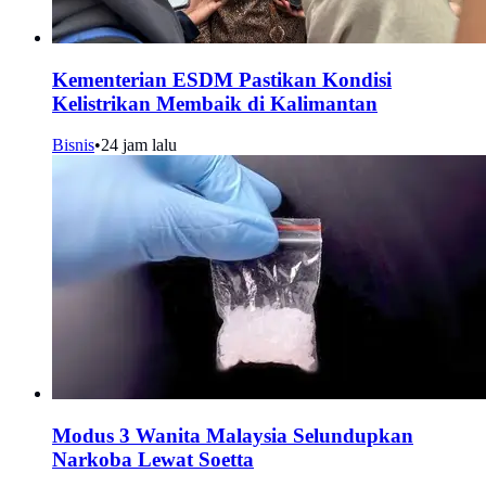
Kementerian ESDM Pastikan Kondisi
Kelistrikan Membaik di Kalimantan
Bisnis
•
24 jam lalu
Modus 3 Wanita Malaysia Selundupkan
Narkoba Lewat Soetta