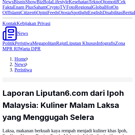
News
Bisnis
ShowBiz
Bola
Lifestyle
Kesehatan
Tekno
Otomotif
Cek
Fakta
Enam Plus
Saham
Crypto
TV
Foto
Regional
Global
Hot
On
Off
Islami
Citizen6
Opini
Feeds
Otosia
Spotlight
English
Disabilitas
Berita
Kontak
Kebijakan Privasi
News
Politik
Peristiwa
Megapolitan
Rajut
Liputan Khusus
Infografis
Zona
MPR RI
Warta DPR
Home
News
Peristiwa
Laporan Liputan6.com dari Ipoh
Malaysia: Kuliner Malam Laksa
yang Menggugah Selera
Laksa, makanan berkuah kaya rempah menjadi kuliner khas Ipoh,