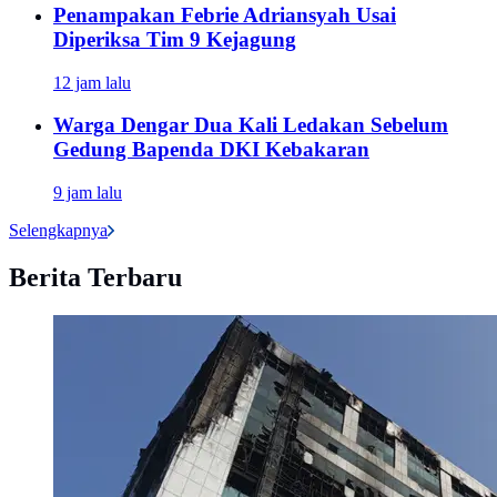
Penampakan Febrie Adriansyah Usai
Diperiksa Tim 9 Kejagung
12 jam lalu
Warga Dengar Dua Kali Ledakan Sebelum
Gedung Bapenda DKI Kebakaran
9 jam lalu
Selengkapnya
Berita Terbaru