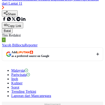
dari Lantai 11
Share
Copy Link
Batal
Tim Redaksi
Yacob Billiocta
Reporter
Add
as a preferred source on Google
Malaysia
Pariwisata
Ipoh
Kuliner
Sorot
Trending Terkini
Laporan dari Mancanegara
Advertisement