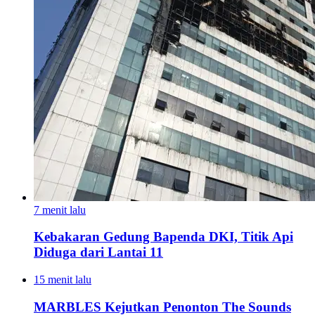
7 menit lalu
Kebakaran Gedung Bapenda DKI, Titik Api
Diduga dari Lantai 11
15 menit lalu
MARBLES Kejutkan Penonton The Sounds