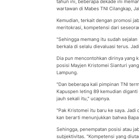
tahun ini, beberapa dekade ini meman
wartawan di Mabes TNI Cilangkap, Jak
Kemudian, terkait dengan promosi j
meritokrasi, kompetensi dari seseora
"Sehingga memang itu sudah sejalan d
berkala di selalu dievaluasi terus. Jad
Dia pun mencontohkan dirinya yang 
posisi Mayjen Kristomei Sianturi yan
Lampung.
"Dan beberapa kali pimpinan TNI terma
Kapuspen leting 89 kemudian diganti 9
jauh sekali itu," ucapnya.
"Pak Kristomei itu baru ke saya. Jadi da
kan berarti menunjukkan bahwa Bapa
Sehingga, penempatan posisi atau ja
subjektivitas. "Kompetensi yang diuta