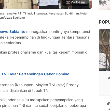
Perbesar
san smelter PT. Tinindo Internusa, Kecamatan Bukitintan, Kota
.com/Lizsa Egeham)
POP
bowo Subianto
menegaskan pentingnya kompetensi
eleksi kepemimpinan di lingkungan Tentara Nasional
n senioritas.
ikan profesionalisme dan kualitas kepemimpinan di
 TNI Gelar Pertandingan Cabor Domino
nerangan (Kapuspen) Mayjen TNI (Mar) Freddy
ulai dijalankan di tubuh TNI.
blik Indonesia itu merupakan penyampaian yang
ap pimpinan TNI dan itu sudah berjalan di beberapa