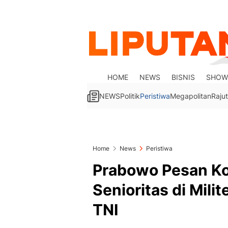
HOME
NEWS
BISNIS
SHOW
NEWS
Politik
Peristiwa
Megapolitan
Rajut
Home
News
Peristiwa
Prabowo Pesan K
Senioritas di Mili
TNI