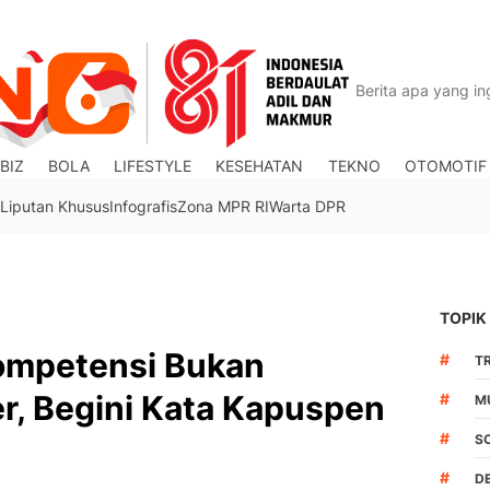
BIZ
BOLA
LIFESTYLE
KESEHATAN
TEKNO
OTOMOTIF
Liputan Khusus
Infografis
Zona MPR RI
Warta DPR
TOPIK
ompetensi Bukan
#
TR
ter, Begini Kata Kapuspen
#
M
#
S
#
D