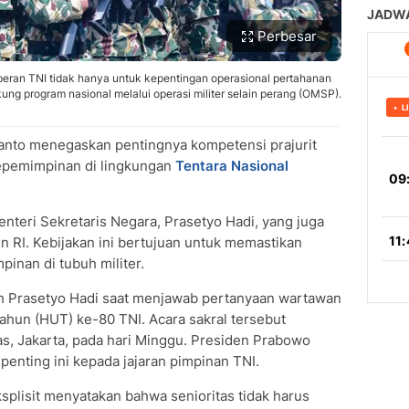
Perbesar
peran TNI tidak hanya untuk kepentingan operasional pertahanan
g program nasional melalui operasi militer selain perang (OMSP).
nto menegaskan pentingnya kompetensi prajurit
kepemimpinan di lingkungan
Tentara Nasional
nteri Sekretaris Negara, Prasetyo Hadi, yang juga
n RI. Kebijakan ini bertujuan untuk memastikan
inan di tubuh militer.
eh Prasetyo Hadi saat menjawab pertanyaan wartawan
Tahun (HUT) ke-80 TNI. Acara sakral tersebut
s, Jakarta, pada hari Minggu. Presiden Prabowo
enting ini kepada jajaran pimpinan TNI.
plisit menyatakan bahwa senioritas tidak harus