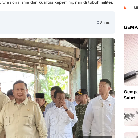
profesionalisme dan kualitas kepemimpinan di tubuh militer.
#
M
Share
GEMPA
Copy Link
Gempa
Sulut