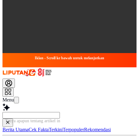
Iklan - Scroll ke bawah untuk melanjutkan
Menu
Tanya apapun tentang artikel ini...
Berita Utama
Cek Fakta
Terkini
Terpopuler
Rekomendasi