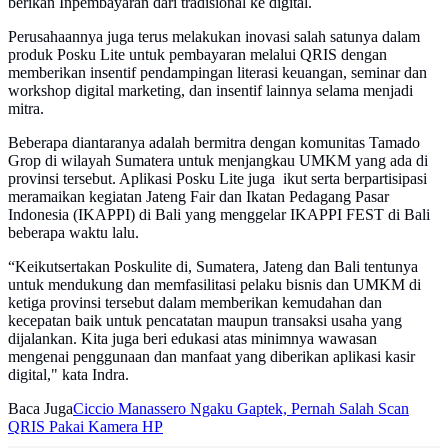
berikan Inpembayaran dari tradisional ke digital.
Perusahaannya juga terus melakukan inovasi salah satunya dalam
produk Posku Lite untuk pembayaran melalui QRIS dengan
memberikan insentif pendampingan literasi keuangan, seminar dan
workshop digital marketing, dan insentif lainnya selama menjadi
mitra.
Beberapa diantaranya adalah bermitra dengan komunitas Tamado
Grop di wilayah Sumatera untuk menjangkau UMKM yang ada di
provinsi tersebut. Aplikasi Posku Lite juga ikut serta berpartisipasi
meramaikan kegiatan Jateng Fair dan Ikatan Pedagang Pasar
Indonesia (IKAPPI) di Bali yang menggelar IKAPPI FEST di Bali
beberapa waktu lalu.
“Keikutsertakan Poskulite di, Sumatera, Jateng dan Bali tentunya
untuk mendukung dan memfasilitasi pelaku bisnis dan UMKM di
ketiga provinsi tersebut dalam memberikan kemudahan dan
kecepatan baik untuk pencatatan maupun transaksi usaha yang
dijalankan. Kita juga beri edukasi atas minimnya wawasan
mengenai penggunaan dan manfaat yang diberikan aplikasi kasir
digital," kata Indra.
Baca Juga
Ciccio Manassero Ngaku Gaptek, Pernah Salah Scan
QRIS Pakai Kamera HP