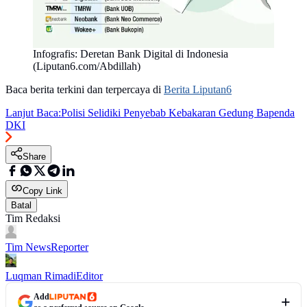
Infografis: Deretan Bank Digital di Indonesia
(Liputan6.com/Abdillah)
Baca berita terkini dan terpercaya di
Berita Liputan6
Lanjut Baca:
Polisi Selidiki Penyebab Kebakaran Gedung Bapenda
DKI
Share
Copy Link
Batal
Tim Redaksi
Tim News
Reporter
Luqman Rimadi
Editor
Add