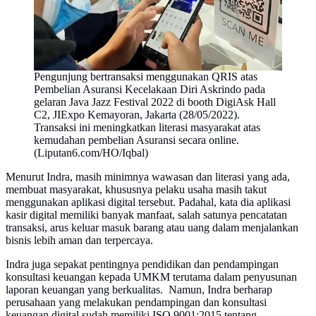
Pengunjung bertransaksi menggunakan QRIS atas
Pembelian Asuransi Kecelakaan Diri Askrindo pada
gelaran Java Jazz Festival 2022 di booth DigiAsk Hall
C2, JIExpo Kemayoran, Jakarta (28/05/2022).
Transaksi ini meningkatkan literasi masyarakat atas
kemudahan pembelian Asuransi secara online.
(Liputan6.com/HO/Iqbal)
Menurut Indra, masih minimnya wawasan dan literasi yang ada,
membuat masyarakat, khususnya pelaku usaha masih takut
menggunakan aplikasi digital tersebut. Padahal, kata dia aplikasi
kasir digital memiliki banyak manfaat, salah satunya pencatatan
transaksi, arus keluar masuk barang atau uang dalam menjalankan
bisnis lebih aman dan terpercaya.
Indra juga sepakat pentingnya pendidikan dan pendampingan
konsultasi keuangan kepada UMKM terutama dalam penyusunan
laporan keuangan yang berkualitas. Namun, Indra berharap
perusahaan yang melakukan pendampingan dan konsultasi
keuangan digital sudah memiliki ISO 9001:2015 tentang