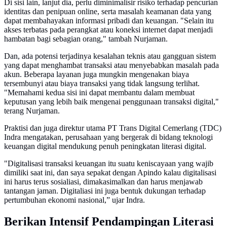
Di sisi lain, lanjut dia, perlu diminimalisir risiko terhadap pencurian
identitas dan penipuan online, serta masalah keamanan data yang
dapat membahayakan informasi pribadi dan keuangan. "Selain itu
akses terbatas pada perangkat atau koneksi internet dapat menjadi
hambatan bagi sebagian orang," tambah Nurjaman.
Dan, ada potensi terjadinya kesalahan teknis atau gangguan sistem
yang dapat menghambat transaksi atau menyebabkan masalah pada
akun. Beberapa layanan juga mungkin mengenakan biaya
tersembunyi atau biaya transaksi yang tidak langsung terlihat.
"Memahami kedua sisi ini dapat membantu dalam membuat
keputusan yang lebih baik mengenai penggunaan transaksi digital,"
terang Nurjaman.
Praktisi dan juga direktur utama PT Trans Digital Cemerlang (TDC)
Indra mengatakan, perusahaan yang bergerak di bidang teknologi
keuangan digital mendukung penuh peningkatan literasi digital.
"Digitalisasi transaksi keuangan itu suatu keniscayaan yang wajib
dimiliki saat ini, dan saya sepakat dengan Apindo kalau digitalisasi
ini harus terus sosialiasi, dimakasimalkan dan harus menjawab
tantangan jaman. Digitaliasi ini juga bentuk dukungan terhadap
pertumbuhan ekonomi nasional,” ujar Indra.
Berikan Intensif Pendampingan Literasi