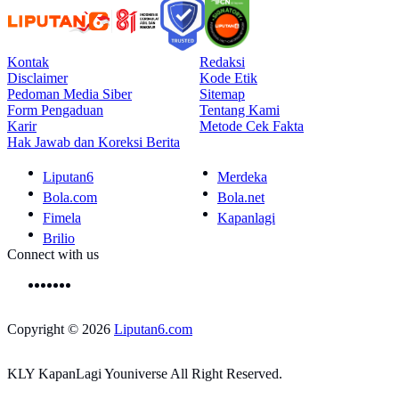
Kontak
Redaksi
Disclaimer
Kode Etik
Pedoman Media Siber
Sitemap
Form Pengaduan
Tentang Kami
Karir
Metode Cek Fakta
Hak Jawab dan Koreksi Berita
Liputan6
Merdeka
Bola.com
Bola.net
Fimela
Kapanlagi
Brilio
Connect with us
Copyright © 2026
Liputan6.com
KLY KapanLagi Youniverse All Right Reserved.