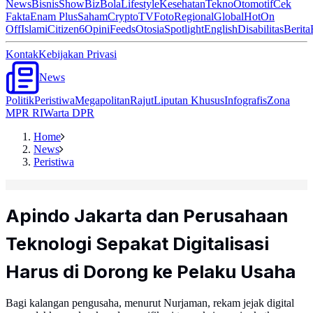
News
Bisnis
ShowBiz
Bola
Lifestyle
Kesehatan
Tekno
Otomotif
Cek
Fakta
Enam Plus
Saham
Crypto
TV
Foto
Regional
Global
Hot
On
Off
Islami
Citizen6
Opini
Feeds
Otosia
Spotlight
English
Disabilitas
Berita
Kontak
Kebijakan Privasi
News
Politik
Peristiwa
Megapolitan
Rajut
Liputan Khusus
Infografis
Zona
MPR RI
Warta DPR
Home
News
Peristiwa
Apindo Jakarta dan Perusahaan
Teknologi Sepakat Digitalisasi
Harus di Dorong ke Pelaku Usaha
Bagi kalangan pengusaha, menurut Nurjaman, rekam jejak digital