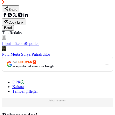
Share
Copy Link
Batal
Tim Redaksi
Liputan6.com
Reporter
Putu Merta Surya Putra
Editor
Add
as a preferred source on Google
DPR
Kaltara
Tambang Ilegal
Advertisement