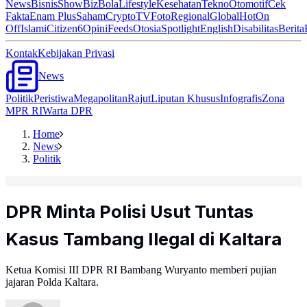
News
Bisnis
ShowBiz
Bola
Lifestyle
Kesehatan
Tekno
Otomotif
Cek
Fakta
Enam Plus
Saham
Crypto
TV
Foto
Regional
Global
Hot
On
Off
Islami
Citizen6
Opini
Feeds
Otosia
Spotlight
English
Disabilitas
Berita
Kontak
Kebijakan Privasi
News
Politik
Peristiwa
Megapolitan
Rajut
Liputan Khusus
Infografis
Zona
MPR RI
Warta DPR
Home
News
Politik
DPR Minta Polisi Usut Tuntas
Kasus Tambang Ilegal di Kaltara
Ketua Komisi III DPR RI Bambang Wuryanto memberi pujian
jajaran Polda Kaltara.