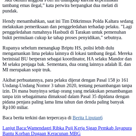
tambang emas ilegal,” kata perwira berpangkat dua melati di
pundak.
Hendy menambahkan, saat ini Tim Ditkrimsus Polda Kaltara sedang
melakukan pemeriksaan dan penggeledahan terhadap pelaku. "Lagi
penggeledahan rumahnya Hasbudi di Tarakan untuk pemenuhan
bukti permulaan cukup ke tahap proses penyidikan," sebutnya.
Rupanya sebelum menangkap Briptu HS, polisi lebih dulu
mengamankan lima pelaku lainnya di lokasi tambang ilegal. Mereka
berinisial BU berperan sebagai koordinator, HA selaku Mandor dan
M selaku penjaga bak. Sementara, dua orang lainnya adalah IL dan
MI merupakan sopir truk.
Akibat perbuatannya, para pelaku dijerat dengan Pasal 158 jo 161
Undang-Undang Nomor 3 tahun 2020, tentang penambangan tanpa
izin. Di mana bunyinya setiap orang yang melakukan penambangan
tanpa izin sebagaimana dimaksud dalam Pasal 35 dipidana dengan
pidana penjara paling lama lima tahun dan denda paling banyak
Rp100 miliar.
Baca berita terkini dan terpercaya di
Berita Liputan6
Lanjut Baca:
Wamendagri Ribka Puji Kerja Sigap Pemkab Jayapura
Bantu Korban Dugaan Keracunan MBG