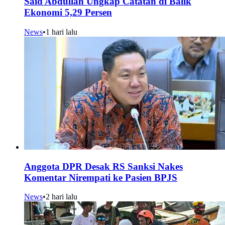
Said Abdullah Ungkap Catatan di Balik
Ekonomi 5,29 Persen
News
•
1 hari lalu
Anggota DPR Desak RS Sanksi Nakes
Komentar Nirempati ke Pasien BPJS
News
•
2 hari lalu