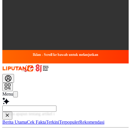
Iklan - Scroll ke bawah untuk melanjutkan
Menu
Baca
Berita Utama
Cek Fakta
Terkini
Terpopuler
Rekomendasi