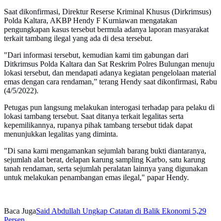
Saat dikonfirmasi, Direktur Reserse Kriminal Khusus (Dirkrimsus)
Polda Kaltara, AKBP Hendy F Kurniawan mengatakan
pengungkapan kasus tersebut bermula adanya laporan masyarakat
terkait tambang ilegal yang ada di desa tersebut.
"Dari informasi tersebut, kemudian kami tim gabungan dari
Ditkrimsus Polda Kaltara dan Sat Reskrim Polres Bulungan menuju
lokasi tersebut, dan mendapati adanya kegiatan pengelolaan material
emas dengan cara rendaman,” terang Hendy saat dikonfirmasi, Rabu
(4/5/2022).
Petugas pun langsung melakukan interogasi terhadap para pelaku di
lokasi tambang tersebut. Saat ditanya terkait legalitas serta
kepemilikannya, rupanya pihak tambang tersebut tidak dapat
menunjukkan legalitas yang diminta.
"Di sana kami mengamankan sejumlah barang bukti diantaranya,
sejumlah alat berat, delapan karung sampling Karbo, satu karung
tanah rendaman, serta sejumlah peralatan lainnya yang digunakan
untuk melakukan penambangan emas ilegal," papar Hendy.
Baca Juga
Said Abdullah Ungkap Catatan di Balik Ekonomi 5,29
Persen