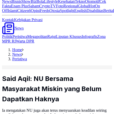
News
Bisnis
ShowBiz
Bola
Lifestyle
Kesehatan
Tekno
Otomotif
Cek
Fakta
Enam Plus
Saham
Crypto
TV
Foto
Regional
Global
Hot
On
Off
Islami
Citizen6
Opini
Feeds
Otosia
Spotlight
English
Disabilitas
Berita
Kontak
Kebijakan Privasi
News
Politik
Peristiwa
Megapolitan
Rajut
Liputan Khusus
Infografis
Zona
MPR RI
Warta DPR
Home
News
Peristiwa
Said Aqil: NU Bersama
Masyarakat Miskin yang Belum
Dapatkan Haknya
Ia mengatakan NU juga akan terus menyuarakan keadilan seiring