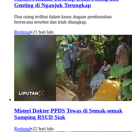
Genting di Nganjuk Terungkap
Dua orang terlibat dalam kasus dugaan pembunuhan
berencana tersebut dan telah ditangkap.
Regional
•
21 hari lalu
Misteri Dokter PPDS Tewas di Semak-semak
Samping RSUD Siak
Regional
•
22 hari lalu