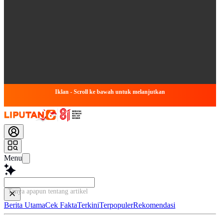
Iklan - Scroll ke bawah untuk melanjutkan
Menu
Tanya apapun tentang artikel ini...
Berita Utama
Cek Fakta
Terkini
Terpopuler
Rekomendasi