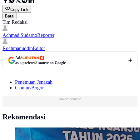
Copy Link
Batal
Tim Redaksi
Achmad Sudarno
Reporter
Rochmanuddin
Editor
Add
as a preferred source on Google
Penemuan Jenazah
Cianjur-Bogor
Advertisement
Rekomendasi