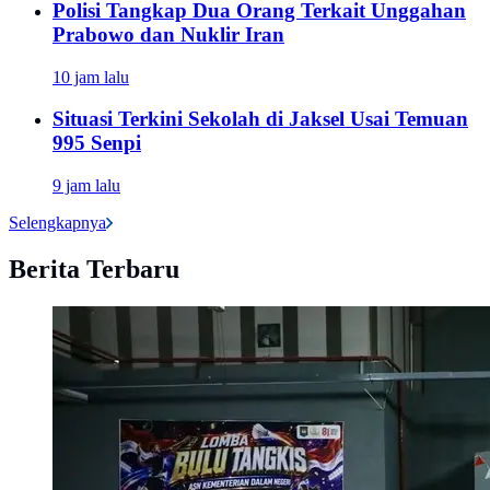
Polisi Tangkap Dua Orang Terkait Unggahan
Prabowo dan Nuklir Iran
10 jam lalu
Situasi Terkini Sekolah di Jaksel Usai Temuan
995 Senpi
9 jam lalu
Selengkapnya
Berita Terbaru