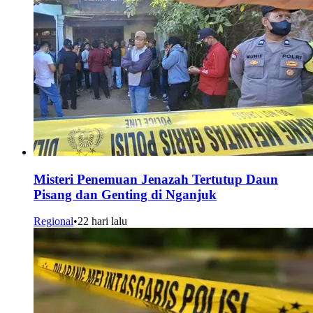
Misteri Penemuan Jenazah Tertutup Daun
Pisang dan Genting di Nganjuk
Regional
•
22 hari lalu