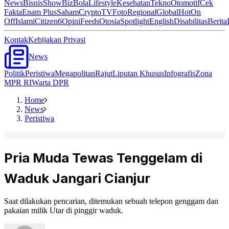
News
Bisnis
ShowBiz
Bola
Lifestyle
Kesehatan
Tekno
Otomotif
Cek
Fakta
Enam Plus
Saham
Crypto
TV
Foto
Regional
Global
Hot
On
Off
Islami
Citizen6
Opini
Feeds
Otosia
Spotlight
English
Disabilitas
Berita
Kontak
Kebijakan Privasi
News
Politik
Peristiwa
Megapolitan
Rajut
Liputan Khusus
Infografis
Zona
MPR RI
Warta DPR
Home
News
Peristiwa
Pria Muda Tewas Tenggelam di
Waduk Jangari Cianjur
Saat dilakukan pencarian, ditemukan sebuah telepon genggam dan
pakaian milik Utar di pinggir waduk.