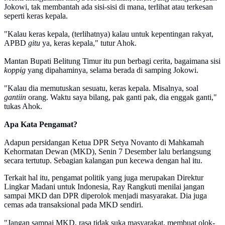
Jokowi, tak membantah ada sisi-sisi di mana, terlihat atau terkesan
seperti keras kepala.
"Kalau keras kepala, (terlihatnya) kalau untuk kepentingan rakyat,
APBD
gitu
ya, keras kepala," tutur Ahok.
Mantan Bupati Belitung Timur itu pun berbagi cerita, bagaimana sisi
koppig
yang dipahaminya, selama berada di samping Jokowi.
"Kalau dia memutuskan sesuatu, keras kepala. Misalnya, soal
gantiin
orang. Waktu saya bilang, pak ganti pak, dia enggak ganti,"
tukas Ahok.
Apa Kata Pengamat?
Adapun persidangan Ketua DPR Setya Novanto di Mahkamah
Kehormatan Dewan (MKD), Senin 7 Desember lalu berlangsung
secara tertutup. Sebagian kalangan pun kecewa dengan hal itu.
Terkait hal itu, pengamat politik yang juga merupakan Direktur
Lingkar Madani untuk Indonesia, Ray Rangkuti menilai jangan
sampai MKD dan DPR diperolok menjadi masyarakat. Dia juga
cemas ada transaksional pada MKD sendiri.
"Jangan sampai MKD, rasa tidak suka masyarakat, membuat olok-