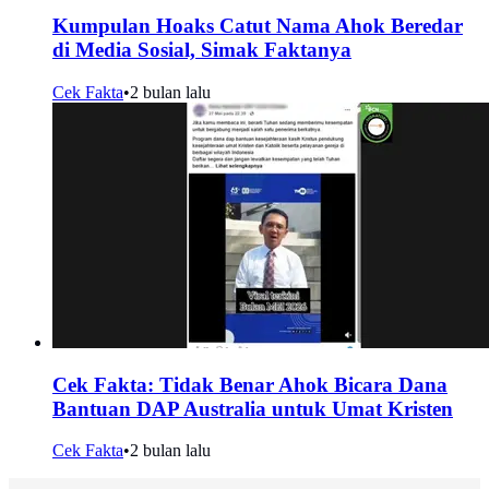
Kumpulan Hoaks Catut Nama Ahok Beredar
di Media Sosial, Simak Faktanya
Cek Fakta
•
2 bulan lalu
Cek Fakta: Tidak Benar Ahok Bicara Dana
Bantuan DAP Australia untuk Umat Kristen
Cek Fakta
•
2 bulan lalu