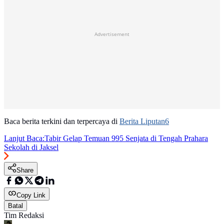
Advertisement
Baca berita terkini dan terpercaya di
Berita Liputan6
Lanjut Baca:
Tabir Gelap Temuan 995 Senjata di Tengah Prahara
Sekolah di Jaksel
Share
Copy Link
Batal
Tim Redaksi