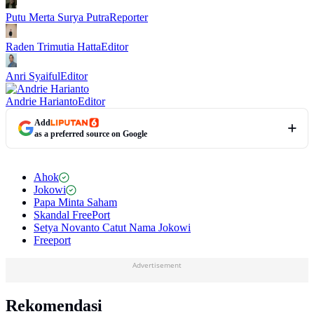
Putu Merta Surya Putra
Reporter
Raden Trimutia Hatta
Editor
Anri Syaiful
Editor
Andrie Harianto
Editor
Add
as a preferred source on Google
Ahok
Jokowi
Papa Minta Saham
Skandal FreePort
Setya Novanto Catut Nama Jokowi
Freeport
Advertisement
Rekomendasi