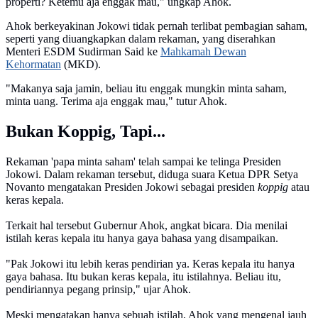
properti? Ketemu aja enggak mau," ungkap Ahok.
Ahok berkeyakinan Jokowi tidak pernah terlibat pembagian saham,
seperti yang diuangkapkan dalam rekaman, yang diserahkan
Menteri ESDM Sudirman Said ke
Mahkamah Dewan
Kehormatan
(MKD).
"Makanya saja jamin, beliau itu enggak mungkin minta saham,
minta uang. Terima aja enggak mau," tutur Ahok.
Bukan Koppig, Tapi...
Rekaman 'papa minta saham' telah sampai ke telinga Presiden
Jokowi. Dalam rekaman tersebut, diduga suara Ketua DPR Setya
Novanto mengatakan Presiden Jokowi sebagai presiden
koppig
atau
keras kepala.
Terkait hal tersebut Gubernur Ahok, angkat bicara. Dia menilai
istilah keras kepala itu hanya gaya bahasa yang disampaikan.
"Pak Jokowi itu lebih keras pendirian ya. Keras kepala itu hanya
gaya bahasa. Itu bukan keras kepala, itu istilahnya. Beliau itu,
pendiriannya pegang prinsip," ujar Ahok.
Meski mengatakan hanya sebuah istilah, Ahok yang mengenal jauh