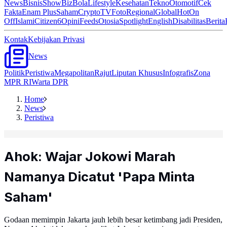
News
Bisnis
ShowBiz
Bola
Lifestyle
Kesehatan
Tekno
Otomotif
Cek
Fakta
Enam Plus
Saham
Crypto
TV
Foto
Regional
Global
Hot
On
Off
Islami
Citizen6
Opini
Feeds
Otosia
Spotlight
English
Disabilitas
Berita
Kontak
Kebijakan Privasi
News
Politik
Peristiwa
Megapolitan
Rajut
Liputan Khusus
Infografis
Zona
MPR RI
Warta DPR
Home
News
Peristiwa
Ahok: Wajar Jokowi Marah
Namanya Dicatut 'Papa Minta
Saham'
Godaan memimpin Jakarta jauh lebih besar ketimbang jadi Presiden,