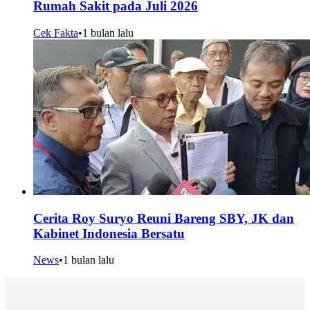
Rumah Sakit pada Juli 2026
Cek Fakta
•
1 bulan lalu
Cerita Roy Suryo Reuni Bareng SBY, JK dan
Kabinet Indonesia Bersatu
News
•
1 bulan lalu