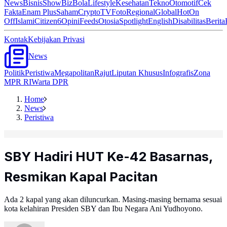
News
Bisnis
ShowBiz
Bola
Lifestyle
Kesehatan
Tekno
Otomotif
Cek
Fakta
Enam Plus
Saham
Crypto
TV
Foto
Regional
Global
Hot
On
Off
Islami
Citizen6
Opini
Feeds
Otosia
Spotlight
English
Disabilitas
Berita
Kontak
Kebijakan Privasi
News
Politik
Peristiwa
Megapolitan
Rajut
Liputan Khusus
Infografis
Zona
MPR RI
Warta DPR
Home
News
Peristiwa
SBY Hadiri HUT Ke-42 Basarnas,
Resmikan Kapal Pacitan
Ada 2 kapal yang akan diluncurkan. Masing-masing bernama sesuai
kota kelahiran Presiden SBY dan Ibu Negara Ani Yudhoyono.