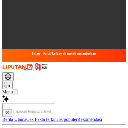
Iklan - Scroll ke bawah untuk melanjutkan
Menu
Tanya apapun tentang artikel ini...
Berita Utama
Cek Fakta
Terkini
Terpopuler
Rekomendasi