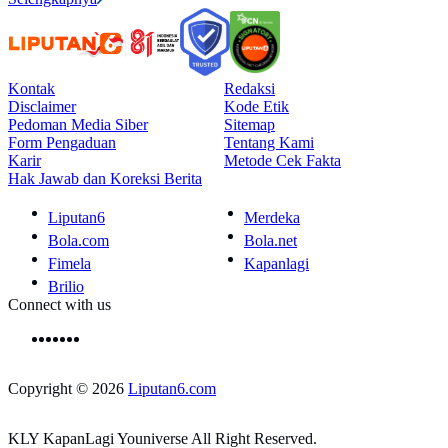
Kontak
Redaksi
Disclaimer
Kode Etik
Pedoman Media Siber
Sitemap
Form Pengaduan
Tentang Kami
Karir
Metode Cek Fakta
Hak Jawab dan Koreksi Berita
Liputan6
Merdeka
Bola.com
Bola.net
Fimela
Kapanlagi
Brilio
Connect with us
Copyright © 2026
Liputan6.com
KLY KapanLagi Youniverse All Right Reserved.