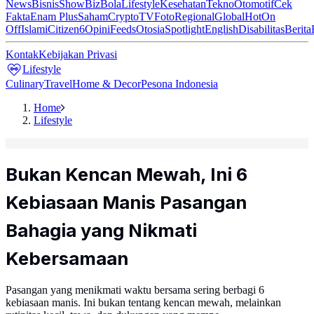
News
Bisnis
ShowBiz
Bola
Lifestyle
Kesehatan
Tekno
Otomotif
Cek
Fakta
Enam Plus
Saham
Crypto
TV
Foto
Regional
Global
Hot
On
Off
Islami
Citizen6
Opini
Feeds
Otosia
Spotlight
English
Disabilitas
Berita
Kontak
Kebijakan Privasi
Lifestyle
Culinary
Travel
Home & Decor
Pesona Indonesia
Home
Lifestyle
Bukan Kencan Mewah, Ini 6
Kebiasaan Manis Pasangan
Bahagia yang Nikmati
Kebersamaan
Pasangan yang menikmati waktu bersama sering berbagi 6
kebiasaan manis. Ini bukan tentang kencan mewah, melainkan