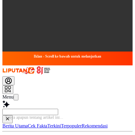
Iklan - Scroll ke bawah untuk melanjutkan
Menu
Tanya apapun te
Berita Utama
Cek Fakta
Terkini
Terpopuler
Rekomendasi