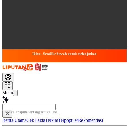
Iklan - Scroll ke bawah untuk melanjutkan
Menu
Tanya a
Berita Utama
Cek Fakta
Terkini
Terpopuler
Rekomendasi