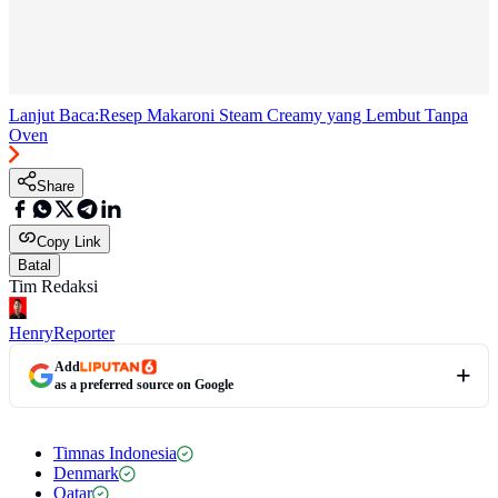
Lanjut Baca:
Resep Makaroni Steam Creamy yang Lembut Tanpa
Oven
Share
Copy Link
Batal
Tim Redaksi
Henry
Reporter
Add
as a preferred source on Google
Timnas Indonesia
Denmark
Qatar