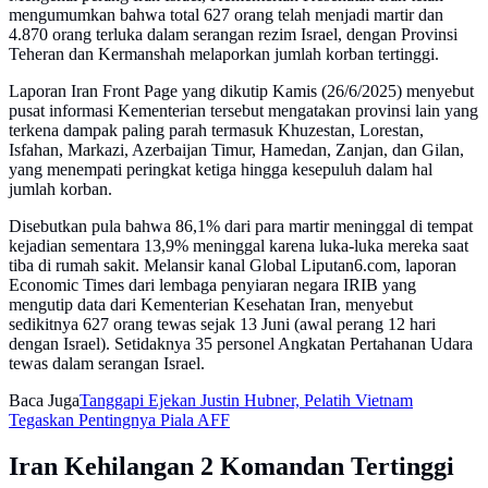
mengumumkan bahwa total 627 orang telah menjadi martir dan
4.870 orang terluka dalam serangan rezim Israel, dengan Provinsi
Teheran dan Kermanshah melaporkan jumlah korban tertinggi.
Laporan Iran Front Page yang dikutip Kamis (26/6/2025) menyebut
pusat informasi Kementerian tersebut mengatakan provinsi lain yang
terkena dampak paling parah termasuk Khuzestan, Lorestan,
Isfahan, Markazi, Azerbaijan Timur, Hamedan, Zanjan, dan Gilan,
yang menempati peringkat ketiga hingga kesepuluh dalam hal
jumlah korban.
Disebutkan pula bahwa 86,1% dari para martir meninggal di tempat
kejadian sementara 13,9% meninggal karena luka-luka mereka saat
tiba di rumah sakit. Melansir kanal Global Liputan6.com, laporan
Economic Times dari lembaga penyiaran negara IRIB yang
mengutip data dari Kementerian Kesehatan Iran, menyebut
sedikitnya 627 orang tewas sejak 13 Juni (awal perang 12 hari
dengan Israel). Setidaknya 35 personel Angkatan Pertahanan Udara
tewas dalam serangan Israel.
Baca Juga
Tanggapi Ejekan Justin Hubner, Pelatih Vietnam
Tegaskan Pentingnya Piala AFF
Iran Kehilangan 2 Komandan Tertinggi