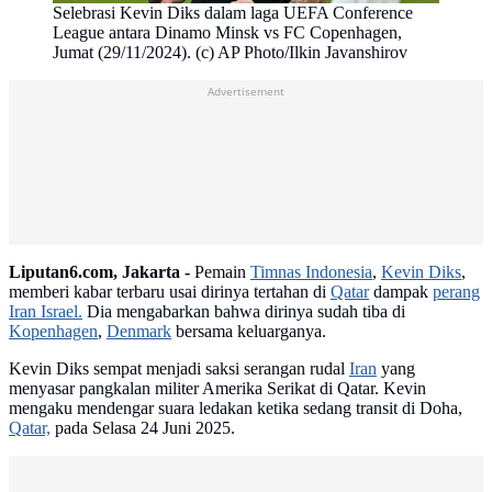
Selebrasi Kevin Diks dalam laga UEFA Conference
League antara Dinamo Minsk vs FC Copenhagen,
Jumat (29/11/2024). (c) AP Photo/Ilkin Javanshirov
Advertisement
Liputan6.com, Jakarta -
Pemain
Timnas Indonesia
,
Kevin Diks
,
memberi kabar terbaru usai dirinya tertahan di
Qatar
dampak
perang
Iran Israel.
Dia mengabarkan bahwa dirinya sudah tiba di
Kopenhagen
,
Denmark
bersama keluarganya.
Kevin Diks sempat menjadi saksi serangan rudal
Iran
yang
menyasar pangkalan militer Amerika Serikat di Qatar. Kevin
mengaku mendengar suara ledakan ketika sedang transit di Doha,
Qatar,
pada Selasa 24 Juni 2025.