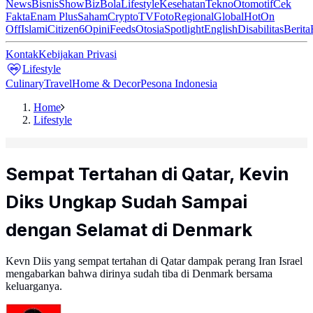
News
Bisnis
ShowBiz
Bola
Lifestyle
Kesehatan
Tekno
Otomotif
Cek
Fakta
Enam Plus
Saham
Crypto
TV
Foto
Regional
Global
Hot
On
Off
Islami
Citizen6
Opini
Feeds
Otosia
Spotlight
English
Disabilitas
Berita
Kontak
Kebijakan Privasi
Lifestyle
Culinary
Travel
Home & Decor
Pesona Indonesia
Home
Lifestyle
Sempat Tertahan di Qatar, Kevin
Diks Ungkap Sudah Sampai
dengan Selamat di Denmark
Kevn Diis yang sempat tertahan di Qatar dampak perang Iran Israel
mengabarkan bahwa dirinya sudah tiba di Denmark bersama
keluarganya.