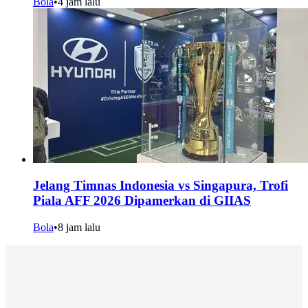
Bola
•
4 jam lalu
Jelang Timnas Indonesia vs Singapura, Trofi
Piala AFF 2026 Dipamerkan di GIIAS
Bola
•
8 jam lalu