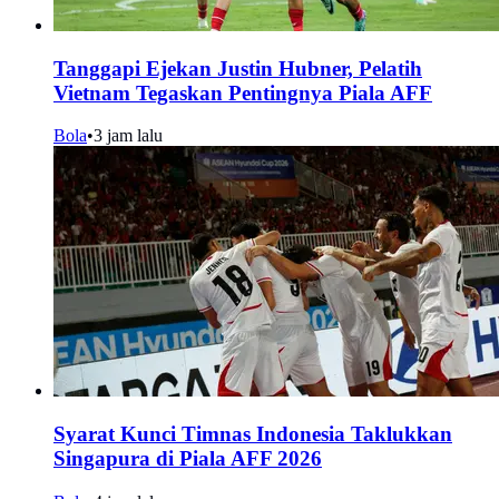
Tanggapi Ejekan Justin Hubner, Pelatih
Vietnam Tegaskan Pentingnya Piala AFF
Bola
•
3 jam lalu
Syarat Kunci Timnas Indonesia Taklukkan
Singapura di Piala AFF 2026