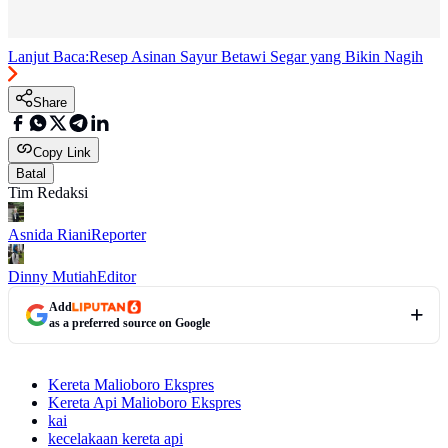
Lanjut Baca:
Resep Asinan Sayur Betawi Segar yang Bikin Nagih
Share
Copy Link
Batal
Tim Redaksi
Asnida Riani
Reporter
Dinny Mutiah
Editor
Add
as a preferred source on Google
Kereta Malioboro Ekspres
Kereta Api Malioboro Ekspres
kai
kecelakaan kereta api