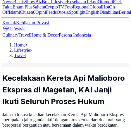
News
Bisnis
ShowBiz
Bola
Lifestyle
Kesehatan
Tekno
Otomotif
Cek
Fakta
Enam Plus
Saham
Crypto
TV
Foto
Regional
Global
Hot
On
Off
Islami
Citizen6
Opini
Feeds
Otosia
Spotlight
English
Disabilitas
Berita
Kontak
Kebijakan Privasi
Lifestyle
Culinary
Travel
Home & Decor
Pesona Indonesia
Home
Lifestyle
Travel
Kecelakaan Kereta Api Malioboro
Ekspres di Magetan, KAI Janji
Ikuti Seluruh Proses Hukum
Jalur di lokasi kejadian kecelakaan Kereta Api Malioboro Ekspres
merupakan jalur ganda aktif dengan arus kereta dari dua arah yang
beroperasi bergantian atau bersamaan dalam waktu berdekatan.