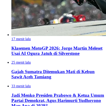
17 menit lalu
Klasemen MotoGP 2026: Jorge Martin Meleset
Usai AI Ogura Jatuh di Silverstone
25 menit lalu
Gajah Sumatra Ditemukan Mati di Kebun
Sawit Aceh Tamiang
33 menit lalu
Jadi Menko Presiden Prabowo & Ketua Umum
Partai Demokrat, Agus Harimurti Yudhoyono
Mau Apa di 2029?