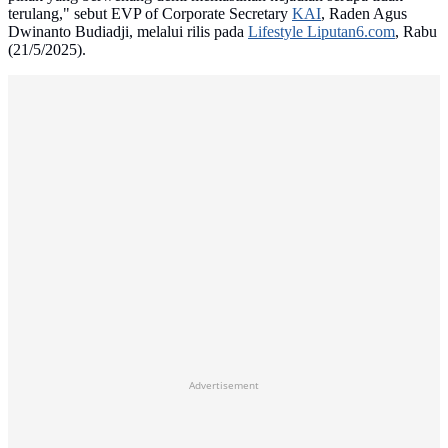
terulang," sebut EVP of Corporate Secretary
KAI
, Raden Agus
Dwinanto Budiadji, melalui rilis pada
Lifestyle Liputan6.com
, Rabu
(21/5/2025).
Advertisement