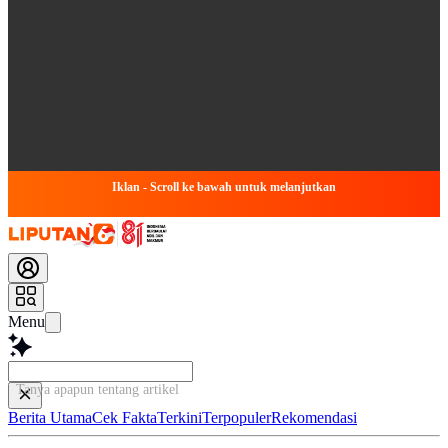
Iklan - Scroll ke bawah untuk melanjutkan
Menu
Tanya apapun tentang artikel ini...
Berita Utama
Cek Fakta
Terkini
Terpopuler
Rekomendasi