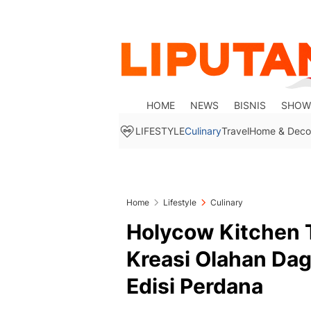
HOME
NEWS
BISNIS
SHOW
LIFESTYLE
Culinary
Travel
Home & Deco
Home
Lifestyle
Culinary
Holycow Kitchen T
Kreasi Olahan Da
Edisi Perdana