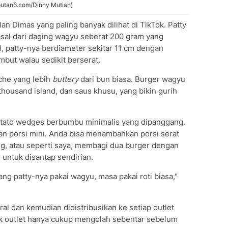
iputan6.com/Dinny Mutiah)
n Dimas yang paling banyak dilihat di TikTok. Patty
asal dari daging wagyu seberat 200 gram yang
l, patty-nya berdiameter sekitar 11 cm dengan
mbut walau sedikit berserat.
he yang lebih
buttery
dari bun biasa. Burger wagyu
housand island, dan saus khusu, yang bikin gurih
otato wedges berbumbu minimalis yang dipanggang.
an porsi mini. Anda bisa menambahkan porsi serat
ng, atau seperti saya, membagi dua burger dengan
r untuk disantap sendirian.
ng patty-nya pakai wagyu, masa pakai roti biasa,"
ral dan kemudian didistribusikan ke setiap outlet
k outlet hanya cukup mengolah sebentar sebelum