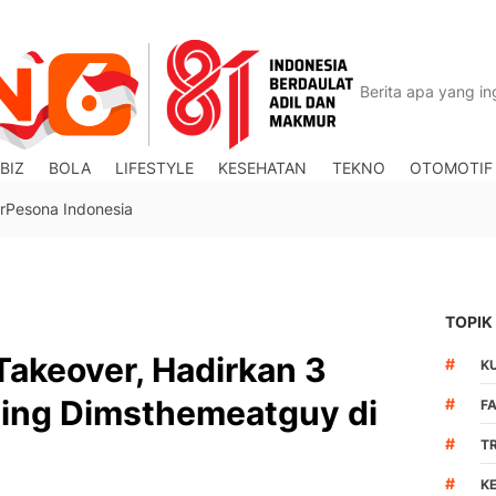
BIZ
BOLA
LIFESTYLE
KESEHATAN
TEKNO
OTOMOTIF
r
Pesona Indonesia
TOPIK
akeover, Hadirkan 3
#
K
ging Dimsthemeatguy di
#
F
#
T
#
K