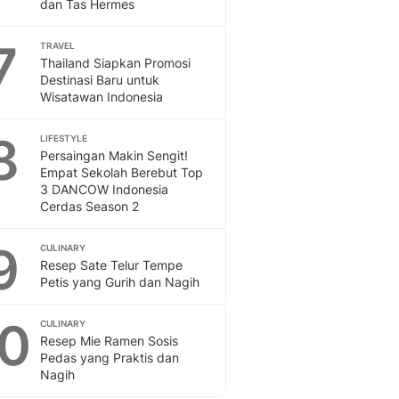
Sport
dan Tas Hermes
Berita Bola Terkini, Ja
7
Klasemen, Hasil Liga
TRAVEL
Thailand Siapkan Promosi
Destinasi Baru untuk
Wisatawan Indonesia
8
LIFESTYLE
Persaingan Makin Sengit!
Empat Sekolah Berebut Top
3 DANCOW Indonesia
Cerdas Season 2
9
CULINARY
Resep Sate Telur Tempe
Petis yang Gurih dan Nagih
10
CULINARY
Resep Mie Ramen Sosis
Pedas yang Praktis dan
Nagih