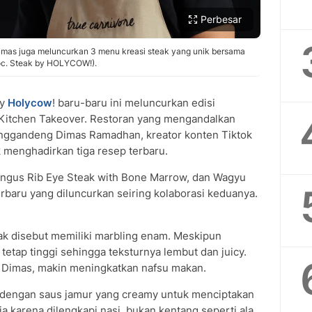
Perbesar
Dimas juga meluncurkan 3 menu kreasi steak yang unik bersama
c. Steak by HOLYCOW!).
by
Holycow
! baru-baru ini meluncurkan edisi
Kitchen Takeover. Restoran yang mengandalkan
ggandeng Dimas Ramadhan, kreator konten Tiktok
k menghadirkan tiga resep terbaru.
ngus Rib Eye Steak with Bone Marrow, dan Wagyu
baru yang diluncurkan seiring kolaborasi keduanya.
ak disebut memiliki marbling enam. Meskipun
tetap tinggi sehingga teksturnya lembut dan juicy.
 Dimas, makin meningkatkan nafsu makan.
 dengan saus jamur yang creamy untuk menciptakan
ia karena dilengkapi nasi, bukan kentang seperti ala