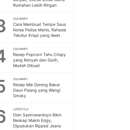
Feeds
Rumahan Lebih Ringan
Feeds Liputan6: Kumpul
Terbaru Harian
3
CULINARY
Cara Membuat Tempe Saus
Otosia
Korea Pedas Manis, Rahasia
Otosia
Tekstur Krispi yang Awet
Spotlight
Berita Terkini, Kabar Te
4
CULINARY
Dan Dunia - Liputan6.
Resep Popcorn Tahu Crispy
English
yang Renyah dan Gurih,
Exploring Knowledge, T
Mudah Dibuat
En.Liputan6.com
Disabilitas
5
CULINARY
Disabilitas Berita Terkini
Resep Mie Goreng Bakar
Daun Pisang yang Wangi
Harian, Berita Terbaru,
Smoky
Berita
Berita Hari Ini Politik,
6
LIFESTYLE
Health
Dian Sastrowardoyo Bikin
Kabar Berita Terbaru D
Beskap Makin Edgy,
Diet, Herbal Terbaik
Dipadukan Ripped Jeans