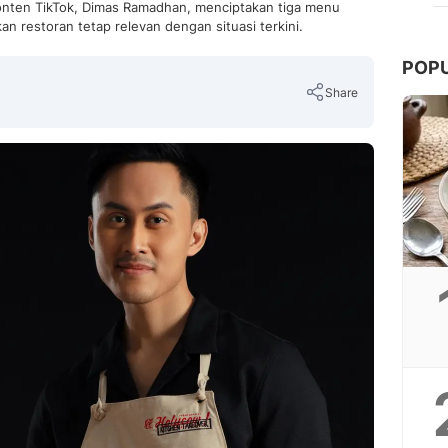
nten TikTok, Dimas Ramadhan, menciptakan tiga menu
n restoran tetap relevan dengan situasi terkini.
POP
Share
Copy Link