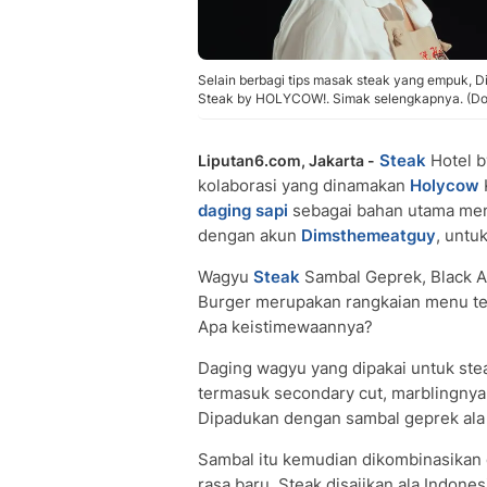
Selain berbagi tips masak steak yang empuk, 
Steak by HOLYCOW!. Simak selengkapnya. (Do
Steak
Hotel 
Liputan6.com, Jakarta -
kolaborasi yang dinamakan
Holycow
daging sapi
sebagai bahan utama men
dengan akun
Dimsthemeatguy
, untu
Wagyu
Steak
Sambal Geprek, Black A
Burger merupakan rangkaian menu ter
Apa keistimewaannya?
Daging wagyu yang dipakai untuk ste
termasuk secondary cut, marblingnya 
Dipadukan dengan sambal geprek ala
Sambal itu kemudian dikombinasikan
rasa baru. Steak disajikan ala Indones