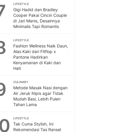
Sport
7
LIFESTYLE
Berita Bola Terkini, Ja
Gigi Hadid dan Bradley
Klasemen, Hasil Liga
Cooper Pakai Cincin Couple
di Jari Manis, Desainnya
Minimalis Tapi Romantis
8
LIFESTYLE
Fashion Wellness Naik Daun,
Alas Kaki dari Fitflop x
Pantone Hadirkan
Kenyamanan di Kaki dan
Hati
9
CULINARY
Metode Masak Nasi dengan
Air Jeruk Nipis agar Tidak
Mudah Basi, Lebih Pulen
Tahan Lama
10
LIFESTYLE
Tak Cuma Stylish, Ini
Rekomendasi Tas Ransel