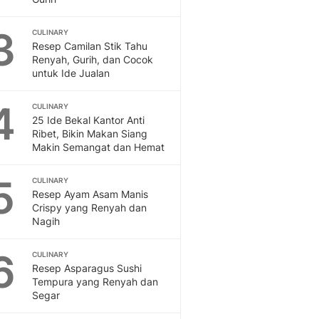
Feeds
Feeds Liputan6: Kumpul
3
CULINARY
Terbaru Harian
Resep Camilan Stik Tahu
Renyah, Gurih, dan Cocok
Otosia
untuk Ide Jualan
Otosia
Spotlight
4
CULINARY
Berita Terkini, Kabar Te
25 Ide Bekal Kantor Anti
Dan Dunia - Liputan6.
Ribet, Bikin Makan Siang
English
Makin Semangat dan Hemat
Exploring Knowledge, T
En.Liputan6.com
5
CULINARY
Disabilitas
Resep Ayam Asam Manis
Disabilitas Berita Terkini
Crispy yang Renyah dan
Nagih
Harian, Berita Terbaru,
Berita
6
CULINARY
Berita Hari Ini Politik,
Resep Asparagus Sushi
Health
Tempura yang Renyah dan
Kabar Berita Terbaru D
Segar
Diet, Herbal Terbaik