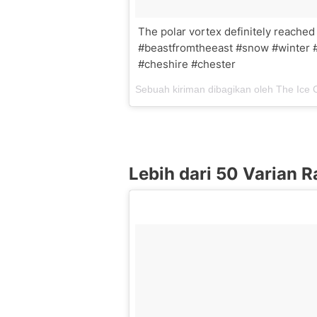
The polar vortex definitely reached 
#beastfromtheeast #snow #winter 
#cheshire #chester
Sebuah kiriman dibagikan oleh The Ic
Lebih dari 50 Varian 