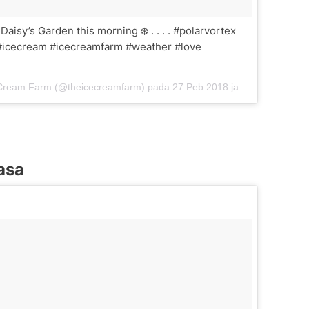
Daisy’s Garden this morning ❄️ . . . . #polarvortex
#icecream #icecreamfarm #weather #love
e Cream Farm (@theicecreamfarm) pada
27 Peb 2018 jam 12:25 PST
Rasa