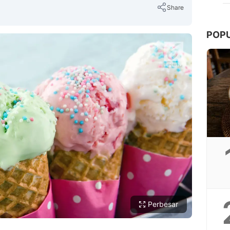
Share
POP
Copy Link
Perbesar