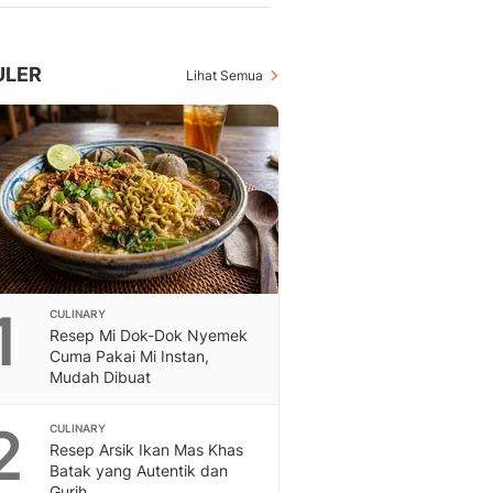
Berita Daerah Dan Peri
Terbaru
Global
ULER
Lihat Semua
Berita Internasional, Sa
Inspiratif, Unik, Dan M
Hot
Hot Liputan6.com Menya
Dan Terbaru
On Off
On Off Liputan6: Sinop
& Berita Bisnis Digital
Islami
Berita & Kajian Islami
1
CULINARY
Hikmah - Liputan6
Resep Mi Dok-Dok Nyemek
Cuma Pakai Mi Instan,
Citizen6
Mudah Dibuat
Berita Citizen6 - Medi
Liputan6.com
2
CULINARY
Opini
Resep Arsik Ikan Mas Khas
Opini Liputan6: Analis
Batak yang Autentik dan
Pandang Dan Perspekti
Gurih