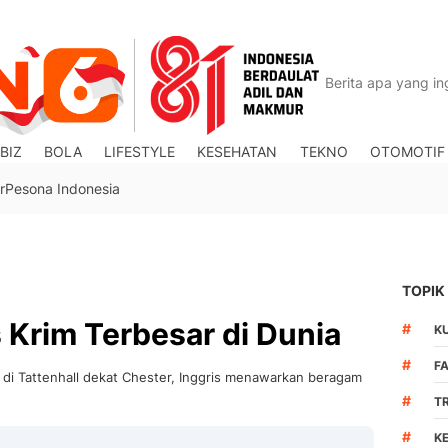
BIZ
BOLA
LIFESTYLE
KESEHATAN
TEKNO
OTOMOTIF
r
Pesona Indonesia
TOPIK
 Krim Terbesar di Dunia
#
K
#
F
 di Tattenhall dekat Chester, Inggris menawarkan beragam
#
T
#
K