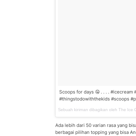
Scoops for days 🤤 . . . . #icecrea
#thingstodowiththekids #scoops #p
Sebuah kiriman dibagikan oleh The Ic
Ada lebih dari 50 varian rasa yang bis
berbagai pilihan topping yang bisa A