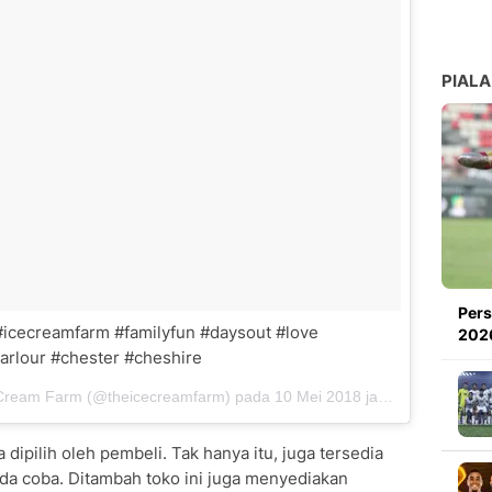
PIALA
Pers
m #icecreamfarm #familyfun #daysout #love
2026
arlour #chester #cheshire
e Cream Farm (@theicecreamfarm) pada
10 Mei 2018 jam 8:52 PDT
a dipilih oleh pembeli. Tak hanya itu, juga tersedia
nda coba. Ditambah toko ini juga menyediakan