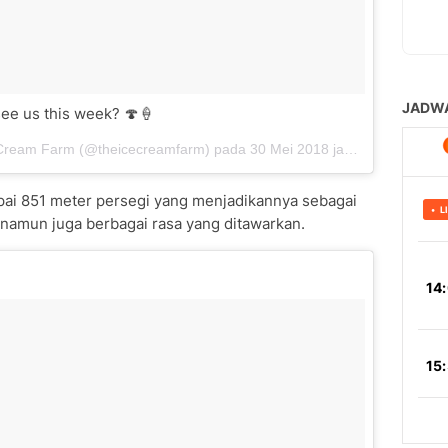
ee us this week? 🍄🍦
e Cream Farm (@theicecreamfarm) pada
30 Mei 2018 jam 3:09 PDT
ai 851 meter persegi yang menjadikannya sebagai
 namun juga berbagai rasa yang ditawarkan.